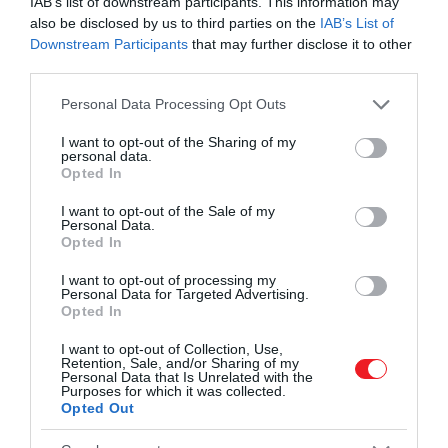
IAB’s list of downstream participants. This information may
also be disclosed by us to third parties on the
IAB’s List of
Downstream Participants
that may further disclose it to other
third parties.
Please note that this website/app uses one or more Google
Personal Data Processing Opt Outs
services and may gather and store information including but
not limited to your visit or usage behaviour. You may click to
I want to opt-out of the Sharing of my
personal data.
grant or deny consent to Google and its third-party tags to
Opted In
use your data for below specified purposes in below Google
consent section.
I want to opt-out of the Sale of my
Personal Data.
Opted In
A nyalogatásnak evoluciós okai vannak
I want to opt-out of processing my
Photo by
Ashley Levinson
on
Unsplash
Personal Data for Targeted Advertising.
Opted In
Akad azonban egy másik magyarázat is, ami már
I want to opt-out of Collection, Use,
sokkal kevésbé cuki. Eszerint a kutyák azért
Retention, Sale, and/or Sharing of my
Personal Data that Is Unrelated with the
nyalogatják az embereket – különösen az arcukat –,
Purposes for which it was collected.
mert
azt szeretnék elérni, hogy felböfögjük az
Opted Out
ételmaradékokat
. Ez a viselkedés ugyanis