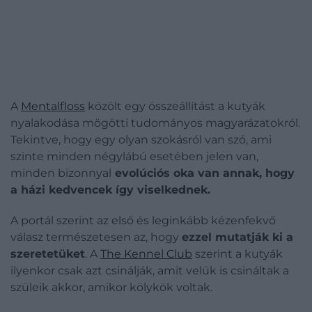
A
Mentalfloss
közölt egy összeállítást a kutyák
nyalakodása mögötti tudományos magyarázatokról.
Tekintve, hogy egy olyan szokásról van szó, ami
szinte minden négylábú esetében jelen van,
minden bizonnyal
evolúciós oka van annak, hogy
a házi kedvencek így viselkednek.
A portál szerint az első és leginkább kézenfekvő
válasz természetesen az, hogy
ezzel mutatják ki a
szeretetüket
. A
The Kennel Club
szerint a kutyák
ilyenkor csak azt csinálják, amit velük is csináltak a
szüleik akkor, amikor kölykök voltak.