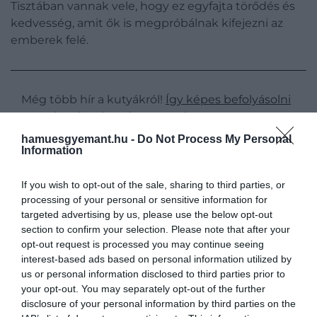
Tisztában vannak vele, hogy ez egyfajta törődés és
kedvesség, amit ők is megpróbálnak kifejezni az
emberek felé.
Még több hír a kutyákról!
Így képes befolyásolni
az egészségedet a kutyatartás
hamuesgyemant.hu -
Do Not Process My Personal
Information
A kutatások ráadásul azt mutatják, hogy a házi
If you wish to opt-out of the sale, sharing to third parties, or
kedvencek sokkal gyakrabban nyalogatják a
processing of your personal or sensitive information for
gazdájukat azokban az esetekben, amikor az ideges,
targeted advertising by us, please use the below opt-out
szomorú vagy kedvetlen. Egyszóval:
a kutyák
section to confirm your selection. Please note that after your
megérzik, ha nem vagyunk jól, és ezzel
opt-out request is processed you may continue seeing
interest-based ads based on personal information utilized by
próbálnak megnyugtatni minket.
us or personal information disclosed to third parties prior to
your opt-out. You may separately opt-out of the further
disclosure of your personal information by third parties on the