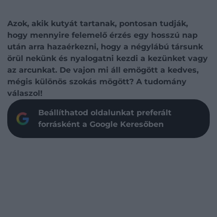
Azok, akik kutyát tartanak, pontosan tudják,
hogy mennyire felemelő érzés egy hosszú nap
után arra hazaérkezni, hogy a négylábú társunk
örül nekünk és nyalogatni kezdi a kezünket vagy
az arcunkat. De vajon mi áll emögött a kedves,
mégis különös szokás mögött? A tudomány
válaszol!
Beállíthatod oldalunkat preferált
forrásként a Google Keresőben