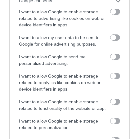
megfigyelhető a vadon élő kutyáknál és társaiknál,
Google consents
például a farkasoknál, hiénáknál és rókáknál.
I want to allow Google to enable storage
related to advertising like cookies on web or
A fiatalabb egyedek gyakran csinálják ezt, ha a
device identifiers in apps.
falkából valaki visszatér a vadászatból; ezzel azt
szeretnék elérni, hogy nekik is jusson valami a
I want to allow my user data to be sent to
Google for online advertising purposes.
zsákmányból.
I want to allow Google to send me
personalized advertising.
Ez is érdekelhet!
Különös dolog történik gazdi
I want to allow Google to enable storage
és kutyája között, ha egymás szemébe néznek
related to analytics like cookies on web or
device identifiers in apps.
I want to allow Google to enable storage
A nyalogatás egy harmadik lehetséges oka az, hogy
related to functionality of the website or app.
a kutyák kedvelik a sós ízt, hiszen az emberi
izzadságnak kifejezetten magas a sótartalma.
I want to allow Google to enable storage
related to personalization.
Nyitókép:
A kutyák egy kedves és egy kevésbé