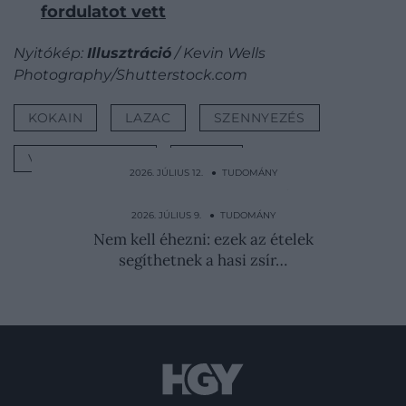
fordulatot vett
Nyitókép:
Illusztráció
/ Kevin Wells
Photography/Shutterstock.com
KOKAIN
LAZAC
SZENNYEZÉS
VÍZSZENNYEZÉS
DROG
2026. JÚLIUS 12. ● TUDOMÁNY
Macska vagy kutya? Az egyszerű kérdés
többet árul el rólad…
2026. JÚLIUS 9. ● TUDOMÁNY
Nem kell éhezni: ezek az ételek
segíthetnek a hasi zsír…