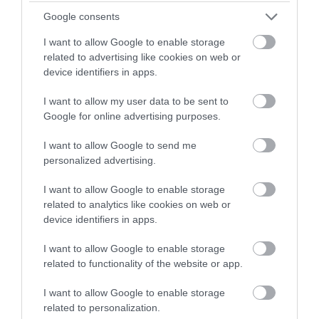
kutatás egyik fontos tanulsága az is, hogy a
Google consents
kockázatbecslések gyakran magára az eredeti
vegyületre koncentrálnak, miközben ebben az
I want to allow Google to enable storage
esetben épp a kokain bomlásterméke bizonyult
related to advertising like cookies on web or
erősebbnek a viselkedés megváltoztatásában, mint
device identifiers in apps.
maga a drog.
I want to allow my user data to be sent to
Google for online advertising purposes.
I want to allow Google to send me
Ezt is olvasd el!
personalized advertising.
Már kokacserjére sincs szükség ahhoz,
I want to allow Google to enable storage
hogy kokaint állítsanak elő
related to analytics like cookies on web or
device identifiers in apps.
A kutatók hangsúlyozták, hogy a mostani
I want to allow Google to enable storage
eredmények nem jelentenek veszélyt az emberi
related to functionality of the website or app.
fogyasztókra, mert ezek a vegyületek idővel
lebomlanak. A nagy kérdés inkább az, milyen
I want to allow Google to enable storage
hosszú távú hatása lehet annak, ha az állatok
related to personalization.
tartósan ilyen szennyezett környezetben élnek. A