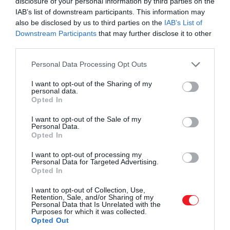
disclosure of your personal information by third parties on the
IAB’s list of downstream participants. This information may
also be disclosed by us to third parties on the
IAB’s List of
Downstream Participants
that may further disclose it to other
third parties.
Please note that this website/app uses one or more Google
Personal Data Processing Opt Outs
services and may gather and store information including but
not limited to your visit or usage behaviour. You may click to
I want to opt-out of the Sharing of my
personal data.
Illusztráció
grant or deny consent to Google and its third-party tags to
Opted In
use your data for below specified purposes in below Google
Fotó:
Ilya Marchenko/Shutterstock.com
consent section.
I want to opt-out of the Sale of my
Personal Data.
A jelenség különösen aggasztó, mert a szennyezés
Opted In
nem valamilyen rendkívüli helyzetből adódik,
I want to opt-out of processing my
hanem a mindennapi emberi tevékenység
Personal Data for Targeted Advertising.
mellékterméke. A modern szennyvíztisztító
Opted In
rendszerek sokszor nem képesek teljesen kiszűrni a
I want to opt-out of Collection, Use,
gyógyszerek és illegális szerek mikroszkopikus
Retention, Sale, and/or Sharing of my
Personal Data that Is Unrelated with the
maradványait, így
a tavak és folyók valójában
Purposes for which it was collected.
egyre többféle vegyi anyagot hordoznak
. A
Opted Out