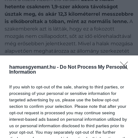
hetente csaknem 1,9-szer akkora távolságot
úsztak meg, és akár 12,3 kilométerrel messzebbre
is elkóboroltak a tóban, mint az normális lenne.
A
szakemberek azt is látták, hogy ez a fokozott
mozgás nem csillapodott, sőt az idő előrehaladtával
még erősebben jelentkezett. Mivel a halak mozgása
alapvetően meghatározza az állomány szerkezetét
és a táplálékhálózat működését,
az ilyen
változások beláthatatlan következményekkel
hamuesgyemant.hu -
Do Not Process My Personal
Information
járhatnak az egész ökoszisztémára nézve.
If you wish to opt-out of the sale, sharing to third parties, or
processing of your personal or sensitive information for
targeted advertising by us, please use the below opt-out
section to confirm your selection. Please note that after your
opt-out request is processed you may continue seeing
interest-based ads based on personal information utilized by
us or personal information disclosed to third parties prior to
your opt-out. You may separately opt-out of the further