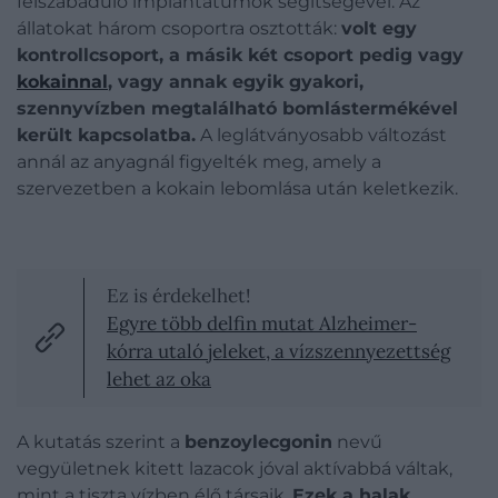
felszabaduló implantátumok segítségével. Az
állatokat három csoportra osztották:
volt egy
kontrollcsoport, a másik két csoport pedig vagy
kokainnal
, vagy annak egyik gyakori,
szennyvízben megtalálható bomlástermékével
került kapcsolatba.
A leglátványosabb változást
annál az anyagnál figyelték meg, amely a
szervezetben a kokain lebomlása után keletkezik.
Ez is érdekelhet!
Egyre több delfin mutat Alzheimer-
kórra utaló jeleket, a vízszennyezettség
lehet az oka
A kutatás szerint a
benzoylecgonin
nevű
vegyületnek kitett lazacok jóval aktívabbá váltak,
mint a tiszta vízben élő társaik.
Ezek a halak