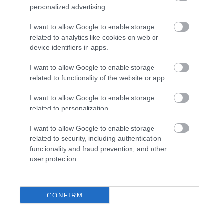
personalized advertising.
I want to allow Google to enable storage
related to analytics like cookies on web or
device identifiers in apps.
I want to allow Google to enable storage
related to functionality of the website or app.
I want to allow Google to enable storage
related to personalization.
I want to allow Google to enable storage
related to security, including authentication
functionality and fraud prevention, and other
user protection.
2025. MÁRCIUS 27. ● HAMU ÉS GYÉMÁNT
Áttörés: a jövőben napfénnyel
A tiszta ivóvíz alapvető emberi jog, amely
CONFIRM
is megtisztíthatjuk majd az…
milliárdok számára sajnos még mindig
elérhetetlen. Az Egészségügyi