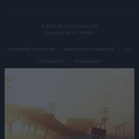
© 2025 All rights reserved.
Powered by
HG Media
.
moderálási szabályzat
adatvédelmi szabályzat
ászf
médiaajánló
impresszum
akadálymentességi megfelelőségi nyilatkozat
Lap tetejére