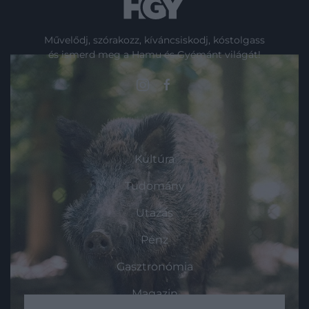
Művelődj, szórakozz, kíváncsiskodj, kóstolgass
és ismerd meg a Hamu és Gyémánt világát!
ROVATOK
Kultúra
Tudomány
Utazás
Pénz
Gasztronómia
Magazin