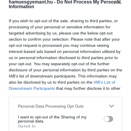
hamuesgyemant.hu -
Do Not Process My Personal
Information
If you wish to opt-out of the sale, sharing to third parties, or
processing of your personal or sensitive information for
targeted advertising by us, please use the below opt-out
section to confirm your selection. Please note that after your
opt-out request is processed you may continue seeing
interest-based ads based on personal information utilized by
us or personal information disclosed to third parties prior to
your opt-out. You may separately opt-out of the further
disclosure of your personal information by third parties on the
IAB’s list of downstream participants. This information may
2025. JÚLIUS 27. ● HAMU ÉS GYÉMÁNT
also be disclosed by us to third parties on the
IAB’s List of
Elképesztően gyönyörű vagy
Downstream Participants
that may further disclose it to other
Ha Olaszország gyönyörű városaira
third parties.
élhetetlenül piszkos?
gondolunk, valószínűleg egyből a
Please note that this website/app uses one or more Google
jellegzetes tégla- és kőépületek, szűk
Personal Data Processing Opt Outs
HAMU ÉS GYÉMÁNT
services and may gather and store information including but
macskaköves utcák, valamint a piazzák – a
not limited to your visit or usage behaviour. You may click to
I want to opt-out of the Sharing of my
hangulatos kávézókkal és cserepes
personal data.
grant or deny consent to Google and its third-party tags to
Opted In
növényekkel díszített terek – jutnak
use your data for below specified purposes in below Google