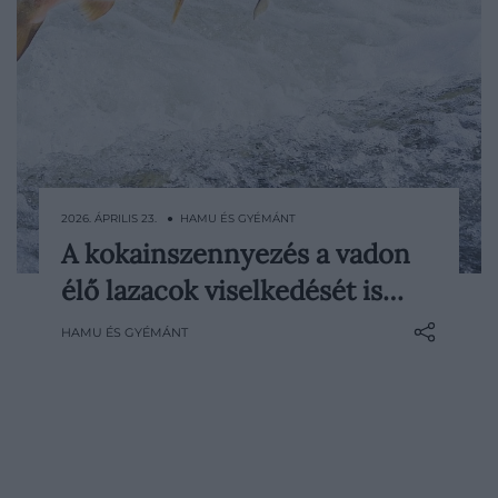
2026. ÁPRILIS 23. ● HAMU ÉS GYÉMÁNT
A kokainszennyezés a vadon
Egy friss kutatás eredményei szerint a
élő lazacok viselkedését is…
kábítószer-használat nyomai már a
természetes vizek élővilágára is hatással
HAMU ÉS GYÉMÁNT
lehetnek. A vizsgálat arra jutott, hogy a
szennyvízzel a tavakba és folyókba jutó
kokain, illetve annak bomlástermékei
mérhetően…