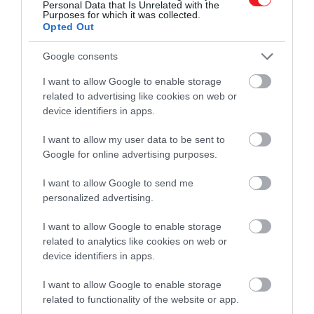
Personal Data that Is Unrelated with the
az 1991-es felfedezés előtt
Purposes for which it was collected.
Opted Out
többször is felfedezték
Google consents
I want to allow Google to enable storage
– írják a kutatók.
related to advertising like cookies on web or
device identifiers in apps.
Pilø és kollégái kifejtik, hogy mivel a férfi holmijait
akár 6 méteres távolságban is szétszórva találták
I want to allow my user data to be sent to
Google for online advertising purposes.
meg, Ötzi nem biztos, hogy ott halt meg, ahol
rábukkantak. A férfi valószínűleg a szakadék felett
I want to allow Google to send me
hunyt el, majd a tavaszi hó eltemette, utána pedig
personalized advertising.
az olvadékvíz a szakadékba sodorta.
I want to allow Google to enable storage
related to analytics like cookies on web or
device identifiers in apps.
Ez is érdekelhet:
Megtalálták az eddigi
legrégebbi sebészeti beavatkozás bizonyítékait
I want to allow Google to enable storage
– nem is akármilyet
related to functionality of the website or app.