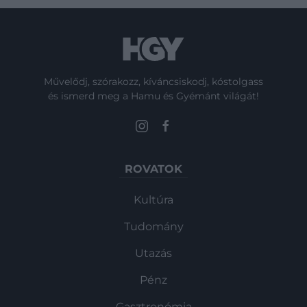
Művelődj, szórakozz, kíváncsiskodj, kóstolgass
és ismerd meg a Hamu és Gyémánt világát!
ROVATOK
Kultúra
Tudomány
Utazás
Pénz
Gasztronómia