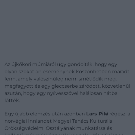
Az újkőkori múmiáról úgy gondolták, hogy egy
olyan szokatlan eseménynek köszönhetően maradt
fenn, amely valószínűleg nem ismétlődik meg:
megfagyott és egy gleccserbe záródott, közvetlenül
azután, hogy egy nyílvesszővel halálosan hátba
lőtték.
Egy újabb
elemzés
után azonban
Lars Pilø
régész, a
norvégiai Innlandet Megyei Tanács Kulturális
Örökségvédelmi Osztályának munkatársa és