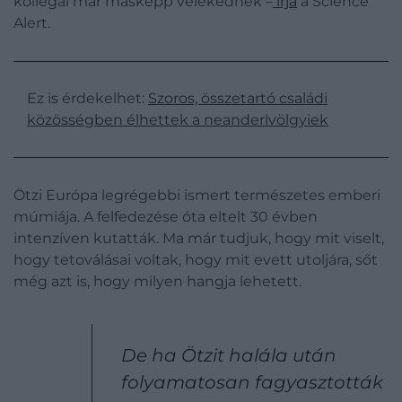
kollégái már másképp vélekednek –
írja
a Science
Alert.
Ez is érdekelhet:
Szoros, összetartó családi
közösségben élhettek a neanderlvölgyiek
Ötzi Európa legrégebbi ismert természetes emberi
múmiája. A felfedezése óta eltelt 30 évben
intenzíven kutatták. Ma már tudjuk, hogy mit viselt,
hogy tetoválásai voltak, hogy mit evett utoljára, sőt
még azt is, hogy milyen hangja lehetett.
De ha Ötzit halála után
folyamatosan fagyasztották