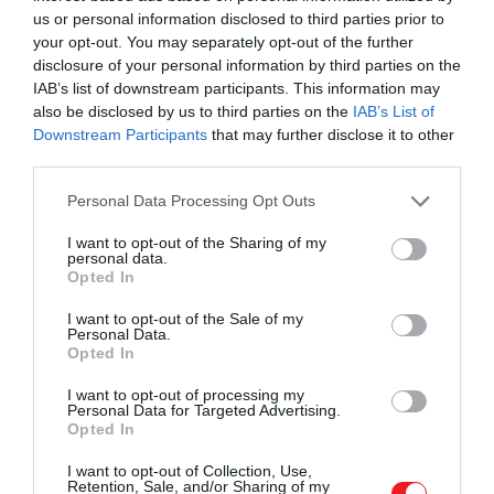
Ráadásul a fagyott múmiával együtt talált leletről
us or personal information disclosed to third parties prior to
your opt-out. You may separately opt-out of the further
eredetileg azt gondolták, hogy a tulajdonos halálát
disclosure of your personal information by third parties on the
megelőző konfliktus során sérült meg, most
IAB’s list of downstream participants. This information may
azonban arra a következtetésre jutottak, hogy a
also be disclosed by us to third parties on the
IAB’s List of
sérülés összhangban van azzal, ami az anyagok
Downstream Participants
that may further disclose it to other
lerakása után történhetett, különösen, ha a
third parties.
környező jég többször megolvadt és újra befagyott.
Please note that this website/app uses one or more Google
Personal Data Processing Opt Outs
services and may gather and store information including but
A lelethez nem kapcsolódó ősi sílécek, nyilak és
not limited to your visit or usage behaviour. You may click to
I want to opt-out of the Sharing of my
vadászfelszerelések is hasonló töréseket és
personal data.
grant or deny consent to Google and its third-party tags to
kopásokat mutatnak, mint az Ötzivel talált leletek,
Opted In
use your data for below specified purposes in below Google
ez pedig azt jelentheti, hogy ezek általában a
consent section.
I want to opt-out of the Sale of my
jégolvadás vagy a csúszó jég által keltett erők során
Personal Data.
Opted In
keletkeznek.
I want to opt-out of processing my
Personal Data for Targeted Advertising.
Opted In
Ez a bizonyíték határozottan
I want to opt-out of Collection, Use,
arra utal, hogy a felsőtestet
Retention, Sale, and/or Sharing of my