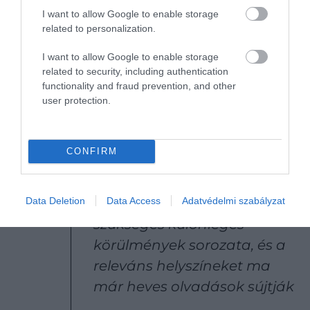
I want to allow Google to enable storage
related to personalization.
Ötzi és leletei valószínűleg rendszeresen ki voltak
I want to allow Google to enable storage
téve a forró nyaraknak a halálát követő 1500 évben.
related to security, including authentication
Az elmúlt évtizedekben pedig jelentősen bővültek
functionality and fraud prevention, and other
a jeges leletekkel kapcsolatos ismeretek, ami
user protection.
lehetővé tette a kutatók számára, hogy Ötzi
körülményeit új megvilágításba helyezzék.
CONFIRM
Az ilyen típusú leletek
Data Deletion
Data Access
Adatvédelmi szabályzat
megőrzéséhez nem
szükséges különleges
körülmények sorozata, és a
releváns helyszíneket ma
már heves olvadások sújtják