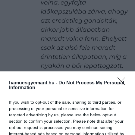
volna, egyfajta
időkapszulába zárva, ahogy
azt eredetileg gondolták,
akkor jobb állapotban
maradt volna fenn. Ehelyett
csak az alsó fele maradt
érintetlen állapotban, míg a
nyakán a bőr lepattogzott,
hogy a koponyacsontot
hamuesgyemant.hu -
Do Not Process My Personal
felfedje, és a bundás
Information
köpenye darabokra hullott,
így a háta meztelen maradt
If you wish to opt-out of the sale, sharing to third parties, or
processing of your personal or sensitive information for
targeted advertising by us, please use the below opt-out
section to confirm your selection. Please note that after your
– állítja Pilø és csapata új tanulmányában.
opt-out request is processed you may continue seeing
interest-based ads based on personal information utilized by