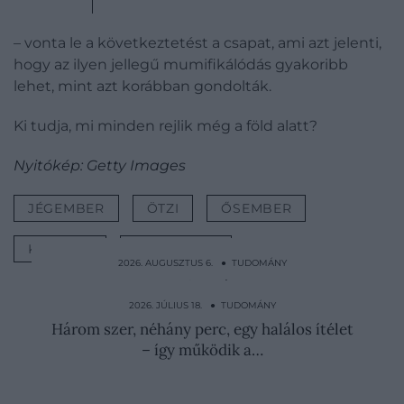
– vonta le a következtetést a csapat, ami azt jelenti,
hogy az ilyen jellegű mumifikálódás gyakoribb
lehet, mint azt korábban gondolták.
Ki tudja, mi minden rejlik még a föld alatt?
Nyitókép: Getty Images
JÉGEMBER
ÖTZI
ŐSEMBER
KUTATÁS
TUDOMÁNY
2026. AUGUSZTUS 6. ● TUDOMÁNY
„Az élet élvezetétől talán még soha nem
álltunk ilyen…
2026. JÚLIUS 18. ● TUDOMÁNY
Három szer, néhány perc, egy halálos ítélet
– így működik a…