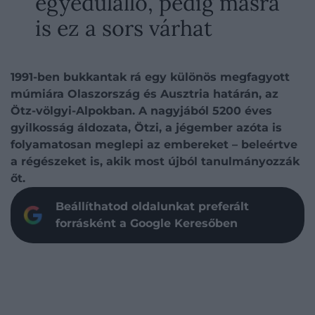
egyedülálló, pedig másra
is ez a sors várhat
1991-ben bukkantak rá egy különös megfagyott
múmiára Olaszország és Ausztria határán, az
Ötz-völgyi-Alpokban. A nagyjából 5200 éves
gyilkosság áldozata, Ötzi, a jégember azóta is
folyamatosan meglepi az embereket – beleértve
a régészeket is, akik most újból tanulmányozzák
őt.
Beállíthatod oldalunkat preferált
forrásként a Google Keresőben