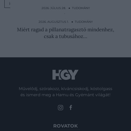
KONCENTRÁCIÓ
2026. JÚLIUS 28. ● TUDOMÁNY
5 egyszerű szokás, amely segíthet
egyensúlyban tartani a…
2026. AUGUSZTUS 1. ● TUDOMÁNY
Miért ragad a pillanatragasztó mindenhez,
csak a tubusához…
Művelődj, szórakozz, kíváncsiskodj, kóstolgass
és ismerd meg a Hamu és Gyémánt világát!
ROVATOK