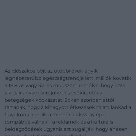
Az időszakos böjt az utóbbi évek egyik
legnépszerűbb egészségtrendje lett: milliók követik
a 16:8-as vagy 5:2-es módszert, remélve, hogy ezzel
javítják anyagcseréjüket és csökkentik a
betegségek kockázatát. Sokan azonban attól
tartanak, hogy a kihagyott étkezések miatt lankad a
figyelmük, romlik a memóriájuk vagy épp
tompábbá válnak – a reklámok és a kulturális
beidegződések ugyanis azt sugallják, hogy éhesen