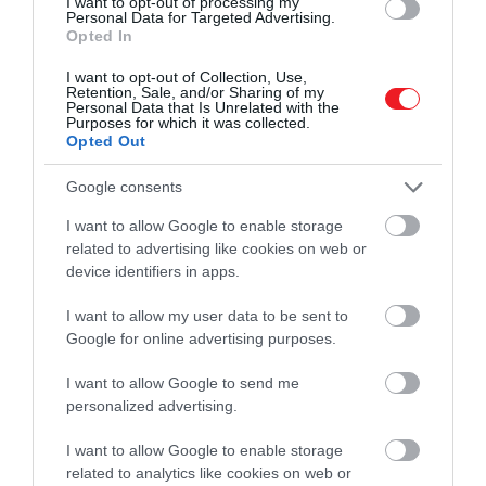
I want to opt-out of processing my
másik a
napszak
: a hosszabb böjtök során a
Personal Data for Targeted Advertising.
Opted In
ketonok biztosítanak alternatív energiaforrást az
agynak, de a délutáni órákban így is gyakoribb a
I want to opt-out of Collection, Use,
Retention, Sale, and/or Sharing of my
fáradtság.
Personal Data that Is Unrelated with the
Purposes for which it was collected.
Opted Out
Google consents
Ez is érdekelhet!
3 napos vízböjt – divatos csodamódszer
I want to allow Google to enable storage
related to advertising like cookies on web or
vagy veszélyes játék?
device identifiers in apps.
A kutatás szerint tehát a legtöbb egészséges
I want to allow my user data to be sent to
Google for online advertising purposes.
felnőtt
nyugodtan kipróbálhatja az időszakos
böjtöt
, anélkül, hogy a szellemi
I want to allow Google to send me
teljesítményvesztéstől kellene tartania. Ugyanakkor
personalized advertising.
a módszer nem való mindenkinek – a fiataloknak, a
betegséggel élőknek vagy a hosszú időn át tartó
I want to allow Google to enable storage
koncentrációt igénylő munkát végzőknek továbbra
related to analytics like cookies on web or