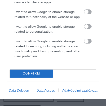
device identifiers in apps.
is érdemes rendszeresen étkezniük.
I want to allow Google to enable storage
(Forrás:
ScienceAlert
)
related to functionality of the website or app.
I want to allow Google to enable storage
Olvasd el ezt is!
related to personalization.
Mégsem lehet olyan egészséges az
I want to allow Google to enable storage
időszakos böjtölés
related to security, including authentication
Ez történik a testünkkel, ha egy teljes
functionality and fraud prevention, and other
user protection.
hétig böjtölünk
Ezzel a böjttel nemcsak a testsúlyunk, de
az agyunk is megváltozhat
CONFIRM
Nyitókép:
Illusztráció
/ grandbrothers /
Shutterstock
Data Deletion
Data Access
Adatvédelmi szabályzat
IDŐSZAKOS BÖJTÖLÉS
EGÉSZSÉG