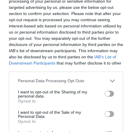
processing of your personal or sensitive information for
memória és döntéshozatal szinte azonos
targeted advertising by us, please use the below opt-out
eredményt hozott.
section to confirm your selection. Please note that after your
opt-out request is processed you may continue seeing
interest-based ads based on personal information utilized by
us or personal information disclosed to third parties prior to
your opt-out. You may separately opt-out of the further
disclosure of your personal information by third parties on the
IAB’s list of downstream participants. This information may
also be disclosed by us to third parties on the
IAB’s List of
Downstream Participants
that may further disclose it to other
third parties.
Please note that this website/app uses one or more Google
Personal Data Processing Opt Outs
services and may gather and store information including but
not limited to your visit or usage behaviour. You may click to
I want to opt-out of the Sharing of my
A kutatók két tényezőt emeltek ki, ahol a böjt
personal data.
grant or deny consent to Google and its third-party tags to
mégis számíthat. Az egyik a
kor
: míg a felnőttek
Opted In
use your data for below specified purposes in below Google
teljesítménye változatlan, a gyerekek és
consent section.
I want to opt-out of the Sale of my
tinédzserek kognitív eredményei romlottak, ha
Personal Data.
Opted In
kihagyták a reggelit – vagyis a fejlődő agynak
valóban szüksége van a rendszeres étkezésre. A