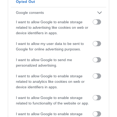
Opted Out
segíthet.
Google consents
Az egészséges táplálkozás az általános egészségre is
I want to allow Google to enable storage
jótékony hatással van, csökkenti a demencia, a rák
related to advertising like cookies on web or
és más betegségek kockázatát.
device identifiers in apps.
I want to allow my user data to be sent to
Google for online advertising purposes.
Fontos hangsúlyozni, hogy
amikor elkezdünk edzeni, a
I want to allow Google to send me
megnövekedett izomtömeg
personalized advertising.
miatt nőhet a testsúlyunk
I want to allow Google to enable storage
related to analytics like cookies on web or
device identifiers in apps.
– folytatta Dr. Wedell-Neergaard.
I want to allow Google to enable storage
related to functionality of the website or app.
Ezért a teljes testsúly mérése mellett hasznos és
talán még fontosabb lenne a derékkörfogat mérése,
I want to allow Google to enable storage