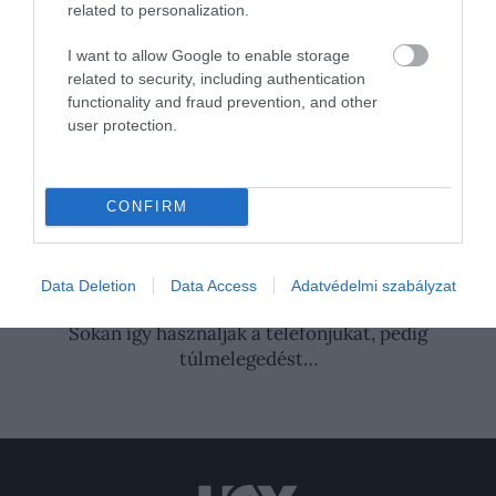
hogy nyomon követhessük a zsírtömeg
related to personalization.
csökkenését, és motiváltak maradjunk.
I want to allow Google to enable storage
related to security, including authentication
Forrás:
Spring.org.uk
functionality and fraud prevention, and other
user protection.
Nyitókép: Towfiqu barbhuiya/Unsplash
TUDOMÁNY
HAS
FOGYÁS
CONFIRM
KÍSÉRLET
FOGYÓKÚRA
2026. JÚLIUS 27. ● TUDOMÁNY
2050-re megduplázódhat a rákos betegek
Data Deletion
Data Access
Adatvédelmi szabályzat
száma, pedig nem…
2026. JÚLIUS 20. ● TUDOMÁNY
Sokan így használják a telefonjukat, pedig
túlmelegedést…