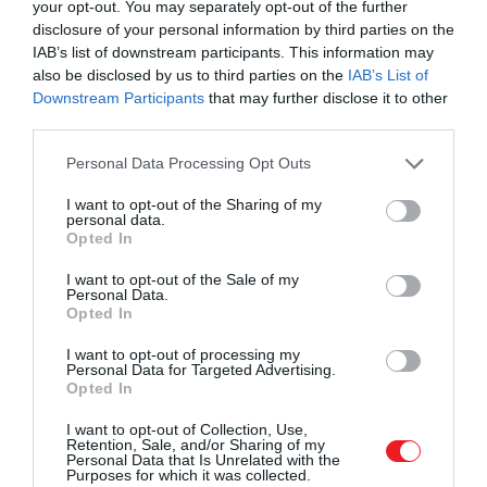
szempontjából.
your opt-out. You may separately opt-out of the further
disclosure of your personal information by third parties on the
IAB’s list of downstream participants. This information may
Dr. Wedell-Neergaard elmondta:
also be disclosed by us to third parties on the
IAB’s List of
Downstream Participants
that may further disclose it to other
third parties.
Tudomásunk szerint ez az
Please note that this website/app uses one or more Google
Personal Data Processing Opt Outs
első tanulmány, amely
services and may gather and store information including but
not limited to your visit or usage behaviour. You may click to
I want to opt-out of the Sharing of my
kimutatta, hogy az
personal data.
grant or deny consent to Google and its third-party tags to
interleukin-6-nak fiziológiai
Opted In
use your data for below specified purposes in below Google
szerepe van az emberek
consent section.
I want to opt-out of the Sale of my
Personal Data.
zsigeri zsírtömegének
Opted In
szabályozásában.
I want to opt-out of processing my
Personal Data for Targeted Advertising.
Opted In
Sajnos nincs olyan étel vagy ételkombináció,
I want to opt-out of Collection, Use,
Retention, Sale, and/or Sharing of my
amelyről kiderült volna, hogy megszabadít a hasi
Personal Data that Is Unrelated with the
Purposes for which it was collected.
zsírtól. A diéta és a testmozgás azonban egyaránt