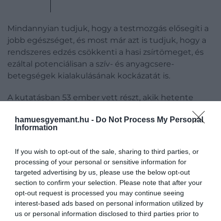
Mindannyian tudjuk, hogy a testmozgás elősegíti a
jobb egészséget, és most már azt is tudjuk, hogy a
rendszeres edzés csökkenti a hasi zsírtömeget, és
ezáltal potenciálisan a szív- és anyagcsere-
betegségek kialakulásának kockázatát is.
A kutatásban 53 ember vett részt, akik hetente
többször 45 percet mozogtak.
hamuesgyemant.hu -
Do Not Process My Personal
Information
A kísérletben résztvevők esetében a hasi zsír
átlagosan 8 százalékkal csökkent azoknál, akik
If you wish to opt-out of the sale, sharing to third parties, or
edzettek.
processing of your personal or sensitive information for
targeted advertising by us, please use the below opt-out
Néhány ember olyan gyógyszert kapott, amely
section to confirm your selection. Please note that after your
blokkolja az interleukin-6 hatását. Az eredmények
opt-out request is processed you may continue seeing
azt mutatták, hogy ez a csoport hízott, ami arra utal,
interest-based ads based on personal information utilized by
hogy az interleukin-6 fontos a fogyás
us or personal information disclosed to third parties prior to