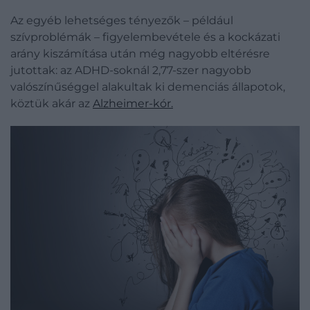
Az egyéb lehetséges tényezők – például
szívproblémák – figyelembevétele és a kockázati
arány kiszámítása után még nagyobb eltérésre
jutottak: az ADHD-soknál 2,77-szer nagyobb
valószínűséggel alakultak ki demenciás állapotok,
köztük akár az
Alzheimer-kór.