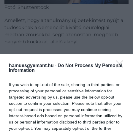
Fotó: Shutterstock
Amellett, hogy a tanulmány új betekintést nyújt a
tudósoknak a demenciát kiváltó neurológiai
mechanizmusokba, segít azonosítani még több
nagyobb kockázattal élő alanyt.
Annak meghatározásával,
hamuesgyemant.hu -
Do Not Process My Personal
Information
hogy az ADHD-s felnőtteknél
nagyobb a demencia
If you wish to opt-out of the sale, sharing to third parties, or
processing of your personal or sensitive information for
kockázata, valamint annak
targeted advertising by us, please use the below opt-out
kutatásával, miképp
section to confirm your selection. Please note that after your
opt-out request is processed you may continue seeing
befolyásolják a
interest-based ads based on personal information utilized by
kockázatokat a gyógyszerek
us or personal information disclosed to third parties prior to
és az életmódváltás, az
your opt-out. You may separately opt-out of the further