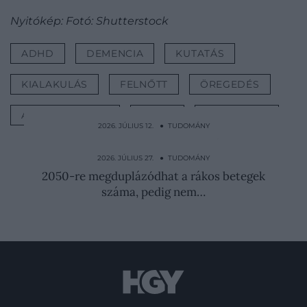
Nyitókép: Fotó: Shutterstock
ADHD
DEMENCIA
KUTATÁS
KIALAKULÁS
FELNŐTT
ÖREGEDÉS
ALZHEIMER-KÓR
ESÉLY
TUDOMÁNY
2026. JÚLIUS 12. ● TUDOMÁNY
Macska vagy kutya? Az egyszerű kérdés
többet árul el rólad…
2026. JÚLIUS 27. ● TUDOMÁNY
2050-re megduplázódhat a rákos betegek
száma, pedig nem…