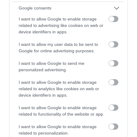
legfőképp kihatással.
Google consents
A kutatók szerint az ehhez kapcsolódó neurológiai
I want to allow Google to enable storage
folyamatok csökkenthetik az agy azon képességét,
related to advertising like cookies on web or
amely a későbbiekben védelmet nyújthat a
device identifiers in apps.
kognitív hanyatlás ellen.
I want to allow my user data to be sent to
Bár az adatok nem elegendőek ahhoz, hogy az
Google for online advertising purposes.
ADHD közvetlen hatása mimondható legyen a
I want to allow Google to send me
demenciára, mégis erősen utalnak valamilyen
personalized advertising.
összefüggésre. Ennek következtében pedig a
kutatók felhívták a figyelmet arra, hogy mennyire
I want to allow Google to enable storage
fontos a idősebb korúak esetében a rendellenesség
related to analytics like cookies on web or
tüneteinek megfigyelése.
device identifiers in apps.
Az ADHD kezelése személytől és életkortól függően
I want to allow Google to enable storage
related to functionality of the website or app.
változik, de gyakran használják a gyógyszeres
kezelés és a viselkedésterápia kombinációját.
I want to allow Google to enable storage
Akiknél ezt alkalmazták, ott arányaiban nem is
related to personalization.
mutatták ki többször a betegséget.