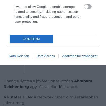
I want to allow Google to enable storage
related to security, including authentication
functionality and fraud prevention, and other
Az idősebb felnőttekkel
user protection.
foglalkozó orvosoknak,
klinikusoknak és
CONFIRM
gondozóknak figyelemmel
kell kísérniük az ADHD
tüneteit és a kapcsolódó
Data Deletion
Data Access
Adatvédelmi szabályzat
gyógyszereket
– hangsúlyozta a jövőre vonatkozóan
Abraham
Reichenberg
agy- és viselkedéskutató.
A kutatás a JAMA Network Open című szaklapban
jelent meg.