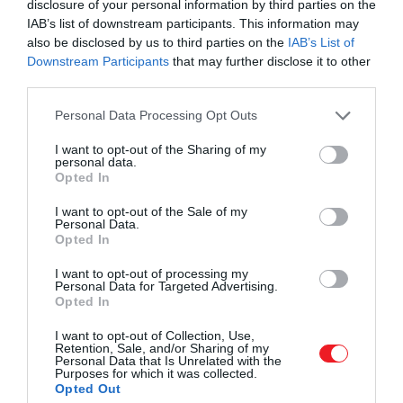
disclosure of your personal information by third parties on the
eredmények
IAB’s list of downstream participants. This information may
felhasználhatóak a
also be disclosed by us to third parties on the
IAB’s List of
Downstream Participants
that may further disclose it to other
gondozók és a klinikusok
third parties.
oktatására is
Please note that this website/app uses one or more Google
Personal Data Processing Opt Outs
services and may gather and store information including but
not limited to your visit or usage behaviour. You may click to
I want to opt-out of the Sharing of my
personal data.
– fejtette ki
Michal Schnaider Beeri
neurológus.
grant or deny consent to Google and its third-party tags to
Opted In
use your data for below specified purposes in below Google
consent section.
I want to opt-out of the Sale of my
Personal Data.
Opted In
Ez is érdekelhet:
Van egy egyértelmű jele annak,
hogy kialakul-e valakinél a demencia
I want to opt-out of processing my
Personal Data for Targeted Advertising.
Opted In
I want to opt-out of Collection, Use,
Az Egyesült Államokban a felnőttek több mint 3
Retention, Sale, and/or Sharing of my
Personal Data that Is Unrelated with the
százaléka rendelkezik ADHD-diagnózissal. Mindez a
Purposes for which it was collected.
figyelemre, a mozgásra és az ingerek kezelésére van
Opted Out