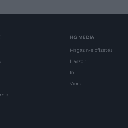
K
HG MEDIA
Magazin-előfizetés
y
Haszon
In
Vince
ómia