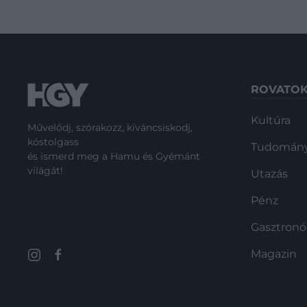
ROVATO
Kultúra
Művelődj, szórakozz, kíváncsiskodj,
kóstolgass
Tudomán
és ismerd meg a Hamu és Gyémánt
világát!
Utazás
Pénz
Gasztron
Magazin