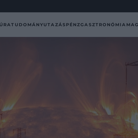
TÚRA
TUDOMÁNY
UTAZÁS
PÉNZ
GASZTRONÓMIA
MAG