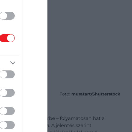
Fotó:
muratart/Shutterstock
yagot lövell ki az űrbe – folyamatosan hat a
eket is okozhatna. A jelentés szerint