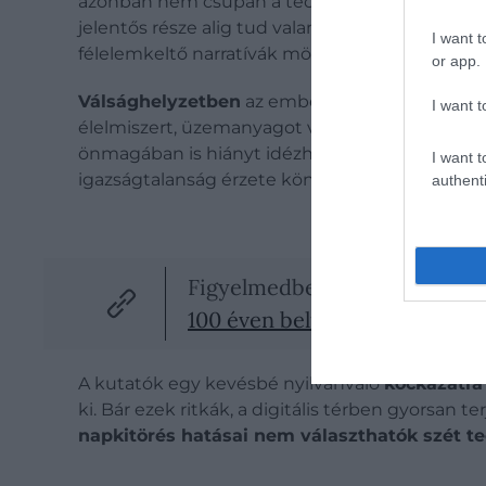
azonban nem csupán a technológiai hatások sz
jelentős része alig tud valamit, így válsághel
I want t
félelemkeltő narratívák mögött.
or app.
Válsághelyzetben
az emberek viselkedése gy
I want t
élelmiszert, üzemanyagot vagy vizet felhalmozn
önmagában is hiányt idézhet elő. A
feszültség
I want t
igazságtalanság érzete könnyen konfliktusoka
authenti
Figyelmedbe ajánljuk!
100 éven belül összeütközhet
A kutatók egy kevésbé nyilvánvaló
kockázatra
ki. Bár ezek ritkák, a digitális térben gyorsan 
napkitörés hatásai nem választhatók szét t