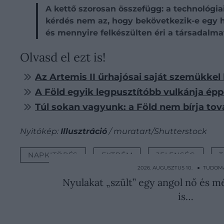
A kettő szorosan összefügg: a technológiai
kérdés nem az, hogy bekövetkezik-e egy ha
és mennyire felkészülten éri a társadalma
Olvasd el ezt is!
Az Artemis II űrhajósai saját szemükke
A Föld egyik legpusztítóbb vulkánja é
Túl sokan vagyunk: a Föld nem bírja to
Nyitókép:
Illusztráció
/ muratart/Shutterstock
NAPKITÖRÉS
EXTRÉM
JELENSÉG
2026. AUGUSZTUS 10. ● TUDO
Nyulakat „szült” egy angol nő és mé
is…