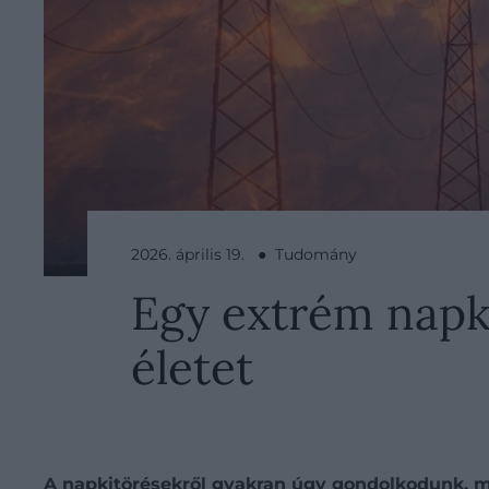
2026. április 19. ● Tudomány
Egy extrém napki
életet
A napkitörésekről gyakran úgy gondolkodunk, m