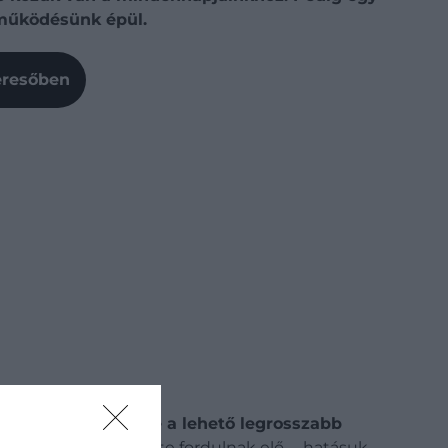
 működésünk épül.
Keresőben
zsgálta,
mi történne a lehető legrosszabb
yjából 100-200 évente fordulnak elő –, hatásuk