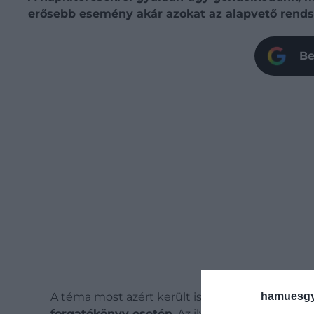
erősebb esemény akár azokat az alapvető rend
Be
A téma most azért került ismét a
figyelem kö
hamuesgy
forgatókönyv esetén
. Az ilyen, a történelmi 