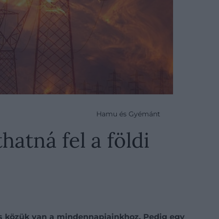
Hamu és Gyémánt
atná fel a földi
és közük van a mindennapjainkhoz. Pedig egy