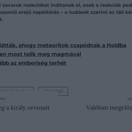
 zavarok reakciókat indítanak el, ezek a reakciók ped
sonló erejű napkitörés – a tudósok szerint ez idő kér
t.
l látták, ahogy meteoritok csapódnak a Holdba
ppen most telik meg magmával
vább az emberiség terhét
TÁRSADALOM
REAKCIÓ
MÁNY
20
g a király orvosait
Valóban megelőzi