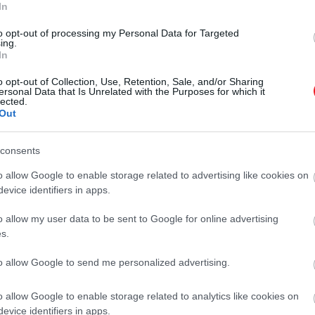
In
to opt-out of processing my Personal Data for Targeted
ing.
In
o opt-out of Collection, Use, Retention, Sale, and/or Sharing
ersonal Data that Is Unrelated with the Purposes for which it
lected.
Out
consents
o allow Google to enable storage related to advertising like cookies on
evice identifiers in apps.
o allow my user data to be sent to Google for online advertising
s.
to allow Google to send me personalized advertising.
sok, vagyis amikor a Nap hatalmas mennyiségű töltött an
o allow Google to enable storage related to analytics like cookies on
üneteket, műholdzavarokat és így kommunikációs kiesés
evice identifiers in apps.