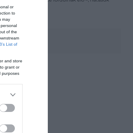
sonal or
ection to
ou may
 personal
out of the
 downstream
B’s List of
er and store
to grant or
ed purposes