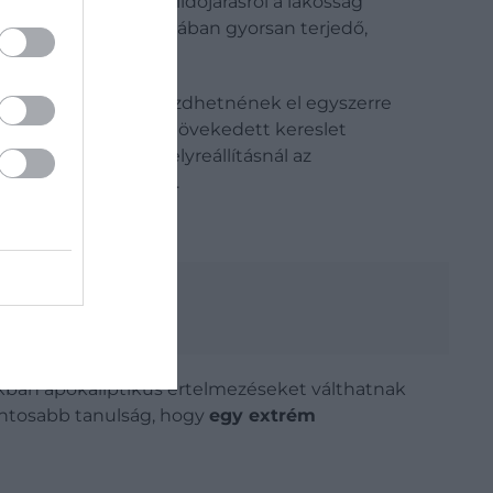
ársadalom
. Az űrbéli iidőjárásról a lakosság
tnak a közösségi médiában gyorsan terjedő,
rés hírére sokan kezdhetnének el egyszerre
osan, a hirtelen megnövekedett kereslet
ramszünet utáni helyreállításnál az
ek másokkal szemben.
kban apokaliptikus értelmezéseket válthatnak
gfontosabb tanulság, hogy
egy extrém