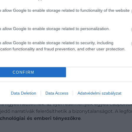
ámítanak, hanem az is,
hogyan reagálna minderre a
t
yzetben a hiteles információk könnyen háttérbe szorulha
o allow Google to enable storage related to functionality of the website
orsan megváltozhat,
írja
a Space. Egy komolyabb napkitö
o allow Google to enable storage related to personalization.
i. Még akkor is, ha az ellátási láncok nem sérülnek súly
ek
társadalmi szinten is megjelenhetnek. Egy esetleges á
o allow Google to enable storage related to security, including
t szülhet, különösen, ha egyes területek előnyt élvezn
cation functionality and fraud prevention, and other user protection.
CONFIRM
 egymással ez a két szupermasszív fekete lyuk
Data Deletion
Data Access
Adatvédelmi szabályzat
is figyelmeztetnek: az ilyen események egyes csoporto
terjedő narratívák felerősíthetik a bizonytalanságot. A le
echnológiai és emberi tényezőkre
.