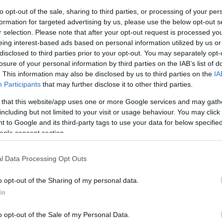
val súlyosabb lehet.
to opt-out of the sale, sharing to third parties, or processing of your per
formation for targeted advertising by us, please use the below opt-out s
r selection. Please note that after your opt-out request is processed y
eing interest-based ads based on personal information utilized by us or
disclosed to third parties prior to your opt-out. You may separately opt-
losure of your personal information by third parties on the IAB’s list of
szinte biztosan a Földről érkezett
. This information may also be disclosed by us to third parties on the
IA
Participants
that may further disclose it to other third parties.
 that this website/app uses one or more Google services and may gath
including but not limited to your visit or usage behaviour. You may click 
 to Google and its third-party tags to use your data for below specifi
ogle consent section.
l Data Processing Opt Outs
o opt-out of the Sharing of my personal data.
In
o opt-out of the Sale of my Personal Data.