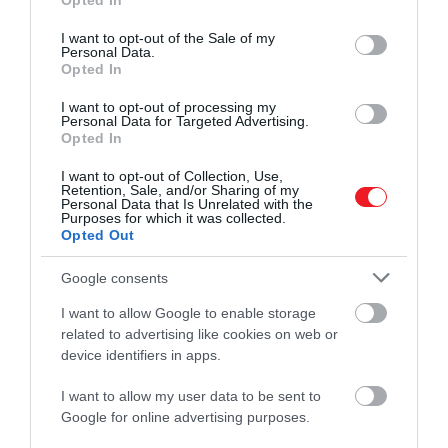
hogy anafilaxiás sokkot kapjanak, amikor dióval
Opted In
use your data for below specified purposes in below Google
érintkeztek.
consent section.
I want to opt-out of the Sale of my
Personal Data.
A kutatócsoport azt tervezi, hogy munkájukat az
Opted In
Amerikai Kémiai Társaság (ACS) elé terjeszti a
I want to opt-out of processing my
közelgő, 2022-es őszi ACS-találkozón. Ezt követően
Personal Data for Targeted Advertising.
Opted In
további, nagyobb állatokon végzett teszteket
fognak végezni.
I want to opt-out of Collection, Use,
Retention, Sale, and/or Sharing of my
Personal Data that Is Unrelated with the
Ha minden jól megy, és az Élelmiszer- és
Purposes for which it was collected.
Gyógyszerügyi Hivatal (FDA) jóváhagyja az
Opted Out
eredményeket, a kezelést piacra is dobják. Az
Google consents
emberek ezután a vegyületet vagy a por
lenyelésével, vagy vízzel vagy gyümölcslével
I want to allow Google to enable storage
összekeverve fogyaszthatják el.
related to advertising like cookies on web or
device identifiers in apps.
A kutatók egy butirátot tartalmazó oltóanyagot is
vizsgálnak, amely megakadályozná, hogy a
I want to allow my user data to be sent to
Google for online advertising purposes.
szervátültetésen átesett betegeknél reakció
alakuljon ki az új szervre.