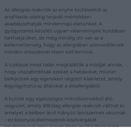
Az allergiás reakciók az enyhe kiütésektől az
anafilaxiás sokkig terjedő mértékben
akadályozhatják mindennapi életünket. A
gyógyszeres kezelés ugyan valamennyire kordában
tarthatja őket, de még mindig ott van az a
kellemetlenség, hogy az allergiában szenvedőknek
minden étkezésnél résen kell lenniük.
A tudósok most talán megtalálták a módját annak,
hogy visszafordítsák ezeket a hatásokat, miután
befejeztek egy egereken végzett kísérletet, amely
kigyógyította az állatokat a dióallergiából.
A butirát egy egészséges mikrobiomokból álló
vegyület, amely állítólag allergiás reakciót válthat ki,
amelyet a bélben lévő hiányzó láncszemek okoznak
– ez bizonyos élelmiszerek kiszivárgását
eredményezi, ami viszont immunválaszhoz vezet.