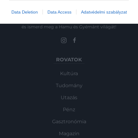
Data Deletion
Data Access
Adatvédelmi szabályzat
Művelődj, szórakozz, kíváncsiskodj, kóstolgass
és ismerd meg a Hamu és Gyémánt világát!
ROVATOK
Kultúra
Tudomány
Utazás
Pénz
Gasztronómia
Magazin