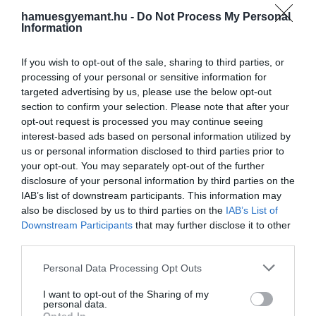
hamuesgyemant.hu -
Do Not Process My Personal
Information
Ennek leküzdése érdekében butirátot juttatnak a
bélbe, hogy segítsék annak megfelelő kibélelését. A
If you wish to opt-out of the sale, sharing to third parties, or
butirát azonban egy bűzös szagú vegyi anyag, és a
processing of your personal or sensitive information for
szájon át vagy végbélbe történő bevezetés nem
targeted advertising by us, please use the below opt-out
bizonyult eredményesnek a klinikai vizsgálatok
section to confirm your selection. Please note that after your
során.
opt-out request is processed you may continue seeing
interest-based ads based on personal information utilized by
us or personal information disclosed to third parties prior to
A tudósok viszont megtalálták a módját, hogy
your opt-out. You may separately opt-out of the further
elrejtsék a vegyületnek a kifejezetten kellemetlen
disclosure of your personal information by third parties on the
szagát.
IAB’s list of downstream participants. This information may
also be disclosed by us to third parties on the
IAB’s List of
A készítményt diófélékre allergiás egereken
Downstream Participants
that may further disclose it to other
tesztelték: a káros baktériumokat elpusztító
third parties.
peptideket vittek be, hogy utat csináljanak a
Please note that this website/app uses one or more Google
Personal Data Processing Opt Outs
bélben a butiráttermelésnek.
services and may gather and store information including but
not limited to your visit or usage behaviour. You may click to
I want to opt-out of the Sharing of my
Az eredmények megmentették a rágcsálókat attól,
personal data.
grant or deny consent to Google and its third-party tags to