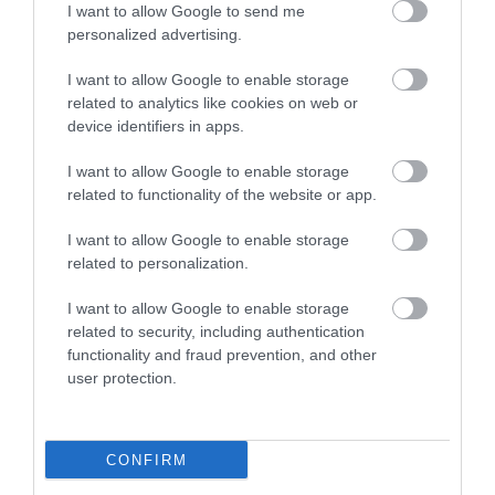
I want to allow Google to send me
personalized advertising.
(
Forrás
)
I want to allow Google to enable storage
Nyitókép: Shutterstock
related to analytics like cookies on web or
device identifiers in apps.
ALLERGIA
ÉTELALLERGIA
KÍSÉRLET
I want to allow Google to enable storage
related to functionality of the website or app.
ÉLELMISZER
EGÉSZSÉG
GYÓGYSZER
I want to allow Google to enable storage
TUDOMÁNY
related to personalization.
2026. JÚLIUS 22. ● TUDOMÁNY
Így tisztítsd az air fryert anélkül, hogy
I want to allow Google to enable storage
tönkretennéd a…
2026. JÚLIUS 20. ● TUDOMÁNY
related to security, including authentication
Sokan így használják a telefonjukat, pedig
functionality and fraud prevention, and other
túlmelegedést…
user protection.
CONFIRM