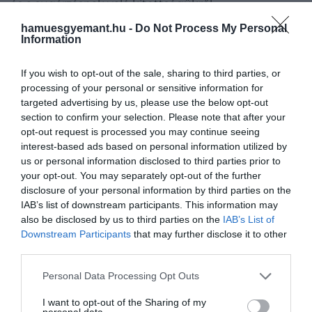
és a sugárzásnak való kitettségükről.
hamuesgyemant.hu -
Do Not Process My Personal
Information
If you wish to opt-out of the sale, sharing to third parties, or
processing of your personal or sensitive information for
targeted advertising by us, please use the below opt-out
section to confirm your selection. Please note that after your
opt-out request is processed you may continue seeing
interest-based ads based on personal information utilized by
us or personal information disclosed to third parties prior to
your opt-out. You may separately opt-out of the further
disclosure of your personal information by third parties on the
IAB’s list of downstream participants. This information may
also be disclosed by us to third parties on the
IAB’s List of
Downstream Participants
that may further disclose it to other
third parties.
Fotó:
Vladyslav Cherkasenko/Unsplash
Please note that this website/app uses one or more Google
Personal Data Processing Opt Outs
services and may gather and store information including but
not limited to your visit or usage behaviour. You may click to
I want to opt-out of the Sharing of my
Valós idejű méréseket
personal data.