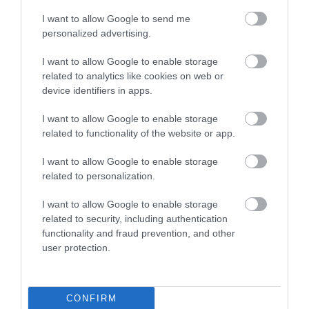
I want to allow Google to send me
personalized advertising.
A tudósok azt is megállapították, hogy a vizsgált
I want to allow Google to enable storage
állatok immunrendszere megváltozott – hasonlóan
related to analytics like cookies on web or
a rák miatt sugárkezelésen átesett betegekéhez. A
device identifiers in apps.
genetikai elemzés továbbá rámutat, hogy a farkasok
génállományának egyes részei bizonyos ellenálló
I want to allow Google to enable storage
related to functionality of the website or app.
képességet fejlesztettek ki a rák ellen.
I want to allow Google to enable storage
A felfedezés az emberi egészségre is hatással lehet.
related to personalization.
Love reméli, hogy az eredményeket felhasználva
azonosítani tudja azokat a védő mutációkat,
I want to allow Google to enable storage
amelyek növelik embertársaink esélyeit egyes
related to security, including authentication
rákbetegségek túlélésére.
functionality and fraud prevention, and other
user protection.
Sajnos a koronavárus-világjárvány és az orosz-ukrán
háború megakadályozta a kutatócsoportot abban,
hogy visszatérjenek a területre. Remélik azonban,
CONFIRM