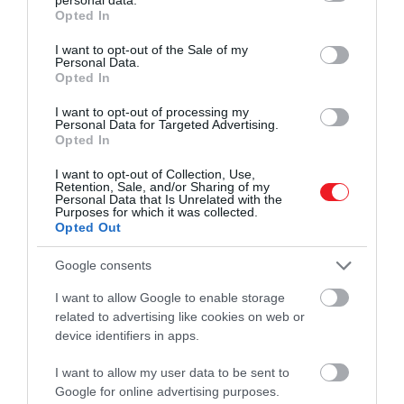
grant or deny consent to Google and its third-party tags to
Opted In
kapunk arról, hogy hol
use your data for below specified purposes in below Google
consent section.
vannak és mennyi
I want to opt-out of the Sale of my
Personal Data.
sugárzásnak vannak kitéve
Opted In
I want to opt-out of processing my
Personal Data for Targeted Advertising.
Opted In
–
nyilatkozta
a kutató. A vizsgálatok végül
kimutatták, hogy a régióban élő farkasok egész
I want to opt-out of Collection, Use,
Retention, Sale, and/or Sharing of my
életük során naponta több mint 11,28 millirem
Personal Data that Is Unrelated with the
Purposes for which it was collected.
sugárzásnak vannak kitéve.
Opted Out
Ez több mint hatszorosa az emberi dolgozókra
Google consents
vonatkozó törvényes határértéknek.
I want to allow Google to enable storage
related to advertising like cookies on web or
device identifiers in apps.
Ezt is olvasd el!
Mégsem úgy kezdődhetett a
I want to allow my user data to be sent to
háziasított farkasok élete, ahogy azt eddig
Google for online advertising purposes.
gondoltuk