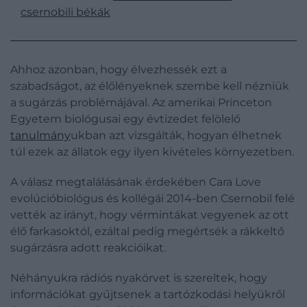
csernobili békák
Ahhoz azonban, hogy élvezhessék ezt a
szabadságot, az élőlényeknek szembe kell nézniük
a sugárzás problémájával. Az amerikai Princeton
Egyetem biológusai egy évtizedet felölelő
tanulmány
ukban azt vizsgálták, hogyan élhetnek
túl ezek az állatok egy ilyen kivételes környezetben.
A válasz megtalálásának érdekében Cara Love
evolúcióbiológus és kollégái 2014-ben Csernobil felé
vették az irányt, hogy vérmintákat vegyenek az ott
élő farkasoktól, ezáltal pedig megértsék a rákkeltő
sugárzásra adott reakcióikat.
Néhányukra rádiós nyakörvet is szereltek, hogy
információkat gyűjtsenek a tartózkodási helyükről