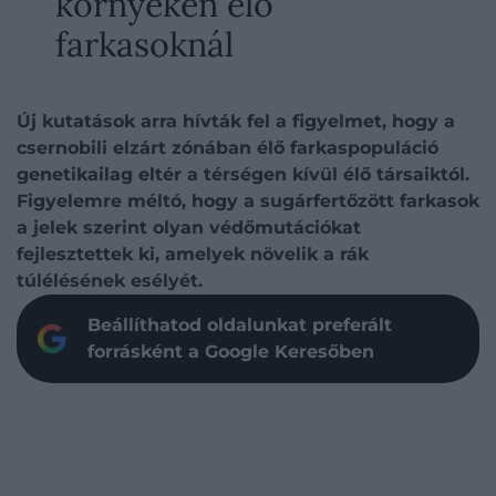
környékén élő
farkasoknál
Új kutatások arra hívták fel a figyelmet, hogy a
csernobili elzárt zónában élő farkaspopuláció
genetikailag eltér a térségen kívül élő társaiktól.
Figyelemre méltó, hogy a sugárfertőzött farkasok
a jelek szerint olyan védőmutációkat
fejlesztettek ki, amelyek növelik a rák
túlélésének esélyét.
Beállíthatod oldalunkat preferált
forrásként a Google Keresőben