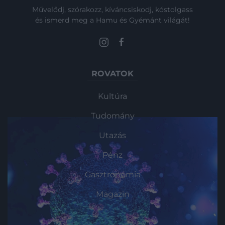
Művelődj, szórakozz, kíváncsiskodj, kóstolgass
és ismerd meg a Hamu és Gyémánt világát!
ROVATOK
Kultúra
Tudomány
Utazás
Pénz
Gasztronómia
Magazin