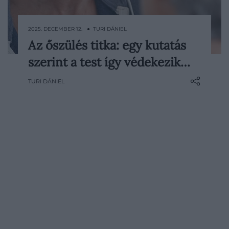
2025. DECEMBER 12. ● TURI DÁNIEL
Az őszülés titka: egy kutatás
Az ősz haj az öregedés természetes
szerint a test így védekezik…
velejárója, ám egy friss kutatás
eredményei szerint jóval többről lehet szó:
TURI DÁNIEL
a hajszálak színváltozása valójában annak
a védekező folyamatnak a
következménye, amellyel a szervezet
igyekszik csökkenteni a daganatok
kialakulásának…