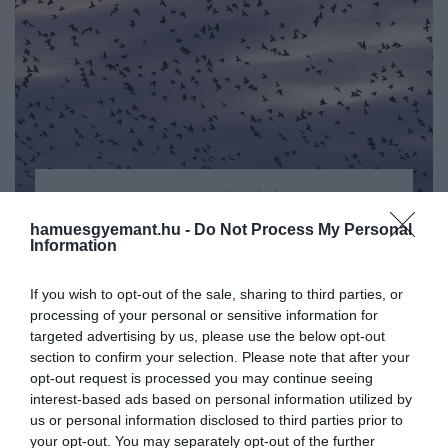
2025. SZEPTEMBER 6. ● HAMU ÉS GYÉMÁNT
Folyamatos hangrobbanások
hamuesgyemant.hu -
Do Not Process My Personal
Balatonlellén egyre nagyobb feszültséget
Information
zavarják a balatonlelleieket…
kelt a szőlősgazdák által használt
hangágyúk durrogása. A helyiek közül
If you wish to opt-out of the sale, sharing to third parties, or
HAMU ÉS GYÉMÁNT
ugyan sokan már megszokták a zajt, a
processing of your personal or sensitive information for
nyaralók és a nemrég a városba költözők
targeted advertising by us, please use the below opt-out
section to confirm your selection. Please note that after your
egyre gyakrabban fejezik ki
opt-out request is processed you may continue seeing
elégedetlenségüket a közösségi
interest-based ads based on personal information utilized by
médiában is.
us or personal information disclosed to third parties prior to
your opt-out. You may separately opt-out of the further