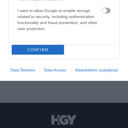
ki a Csernobil környékén élő…
hogy a csernobili elzárt zónában élő
I want to allow Google to enable storage
farkaspopuláció genetikailag eltér a
HAMU ÉS GYÉMÁNT
related to security, including authentication
térségen kívül élő társaiktól. Figyelemre
functionality and fraud prevention, and other
méltó, hogy a sugárfertőzött farkasok a
user protection.
jelek szerint olyan védőmutációkat
fejlesztettek ki, amelyek növelik a rák
túlélésének esélyét.
CONFIRM
Data Deletion
Data Access
Adatvédelmi szabályzat