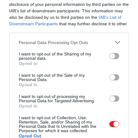
disclosure of your personal information by third parties on the
IAB’s list of downstream participants. This information may
also be disclosed by us to third parties on the
IAB’s List of
Downstream Participants
that may further disclose it to other
third parties.
Please note that this website/app uses one or more Google
Personal Data Processing Opt Outs
services and may gather and store information including but
not limited to your visit or usage behaviour. You may click to
I want to opt-out of the Sharing of my
personal data.
grant or deny consent to Google and its third-party tags to
Opted In
use your data for below specified purposes in below Google
consent section.
I want to opt-out of the Sale of my
Personal Data.
Opted In
I want to opt-out of processing my
Personal Data for Targeted Advertising.
Opted In
I want to opt-out of Collection, Use,
Retention, Sale, and/or Sharing of my
Personal Data that Is Unrelated with the
Purposes for which it was collected.
Opted Out