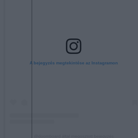
A bejegyzés megtekintése az Instagramon
@doomboard által megosztott bejegyzés