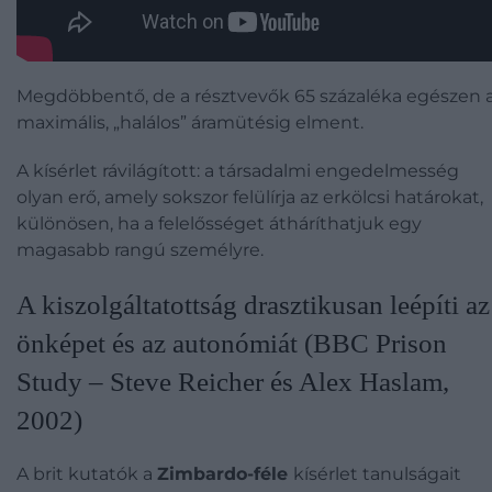
Megdöbbentő, de a résztvevők 65 százaléka egészen 
maximális, „halálos” áramütésig elment.
A kísérlet rávilágított: a társadalmi engedelmesség
olyan erő, amely sokszor felülírja az erkölcsi határokat,
különösen, ha a felelősséget átháríthatjuk egy
magasabb rangú személyre.
A kiszolgáltatottság drasztikusan leépíti az
önképet és az autonómiát (BBC Prison
Study – Steve Reicher és Alex Haslam,
2002)
A brit kutatók a
Zimbardo-féle
kísérlet tanulságait