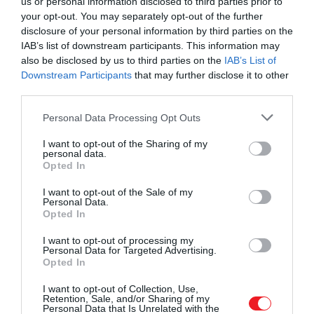
us or personal information disclosed to third parties prior to
Épp ezért az őrök nem különösebben éltek vissza a
your opt-out. You may separately opt-out of the further
hatalmukkal, ám a rabok gyorsan elkezdték elveszíten
disclosure of your personal information by third parties on the
a kontroll érzését.
Alávetették magukat az őröknek,
IAB’s list of downstream participants. This information may
passzívvá váltak, és egyre kevésbé bíztak saját
also be disclosed by us to third parties on the
IAB’s List of
döntéseikben.
Downstream Participants
that may further disclose it to other
third parties.
Please note that this website/app uses one or more Google
Personal Data Processing Opt Outs
services and may gather and store information including but
Ez is érdekelhet!
5 gyakori elmecsapda, amivel
not limited to your visit or usage behaviour. You may click to
I want to opt-out of the Sharing of my
megnehezítjük magunknak a mindennapokat
personal data.
grant or deny consent to Google and its third-party tags to
Opted In
use your data for below specified purposes in below Google
consent section.
I want to opt-out of the Sale of my
Personal Data.
A következtetés: ha az ember elveszíti az
Opted In
önrendelkezés illúzióját, gyorsan belsővé teszi a
I want to opt-out of processing my
kiszolgáltatottságot – és egy idő után már nem is kere
Personal Data for Targeted Advertising.
a kiutat.
Opted In
I want to opt-out of Collection, Use,
A társadalmi környezet erősebben
Retention, Sale, and/or Sharing of my
Personal Data that Is Unrelated with the