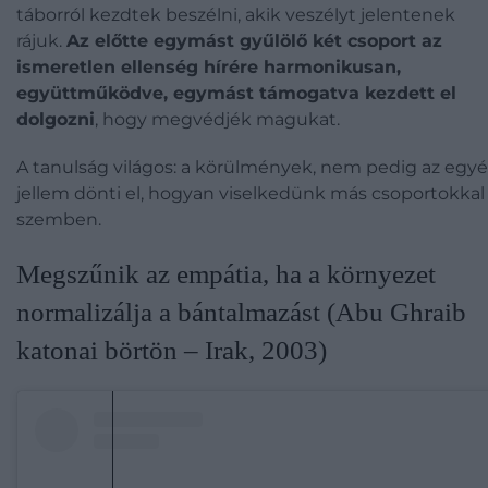
táborról kezdtek beszélni, akik veszélyt jelentenek
rájuk.
Az előtte egymást gyűlölő két csoport az
ismeretlen ellenség hírére harmonikusan,
együttműködve, egymást támogatva kezdett el
dolgozni
, hogy megvédjék magukat.
A tanulság világos: a körülmények, nem pedig az egyé
jellem dönti el, hogyan viselkedünk más csoportokkal
szemben.
Megszűnik az empátia, ha a környezet
normalizálja a bántalmazást (Abu Ghraib
katonai börtön – Irak, 2003)