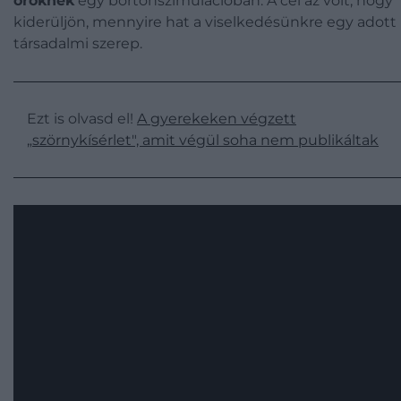
őröknek
egy börtönszimulációban. A cél az volt, hogy
kiderüljön, mennyire hat a viselkedésünkre egy adott
társadalmi szerep.
Ezt is olvasd el!
A gyerekeken végzett
„szörnykísérlet", amit végül soha nem publikáltak