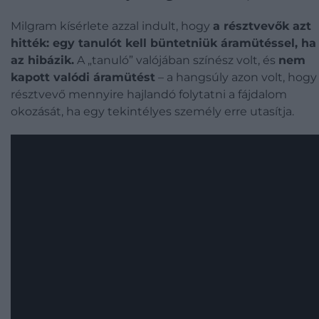
Milgram kísérlete azzal indult, hogy
a résztvevők azt
hitték: egy tanulót kell büntetniük áramütéssel, ha
az hibázik.
A „tanuló” valójában színész volt, és
nem
kapott valódi áramütést
– a hangsúly azon volt, hogy
résztvevő mennyire hajlandó folytatni a fájdalom
okozását, ha egy tekintélyes személy erre utasítja.