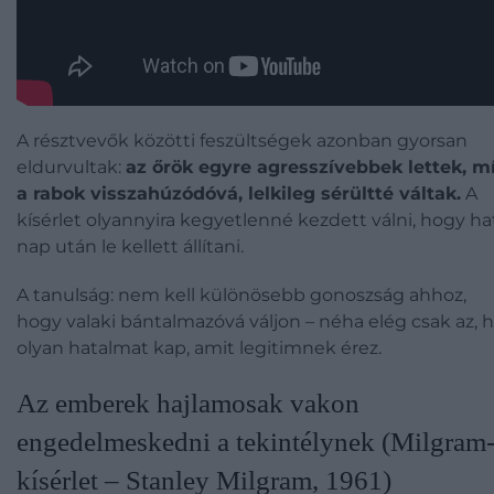
A résztvevők közötti feszültségek azonban gyorsan
eldurvultak:
az őrök egyre agresszívebbek lettek, m
a rabok visszahúzódóvá, lelkileg sérültté váltak.
A
kísérlet olyannyira kegyetlenné kezdett válni, hogy ha
nap után le kellett állítani.
A tanulság: nem kell különösebb gonoszság ahhoz,
hogy valaki bántalmazóvá váljon – néha elég csak az, 
olyan hatalmat kap, amit legitimnek érez.
Az emberek hajlamosak vakon
engedelmeskedni a tekintélynek (Milgram
kísérlet – Stanley Milgram, 1961)