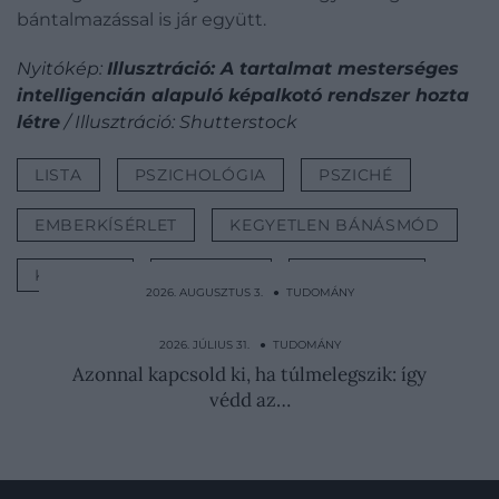
bántalmazással is jár együtt.
Nyitókép:
Illusztráció: A tartalmat mesterséges
intelligencián alapuló képalkotó rendszer hozta
létre
/ Illusztráció: Shutterstock
LISTA
PSZICHOLÓGIA
PSZICHÉ
EMBERKÍSÉRLET
KEGYETLEN BÁNÁSMÓD
KÍSÉRLET
HATALOM
TUDOMÁNY
2026. AUGUSZTUS 3. ● TUDOMÁNY
Ilyen föld alatti kastélyokban élnék túl a
világvégét a…
2026. JÚLIUS 31. ● TUDOMÁNY
Azonnal kapcsold ki, ha túlmelegszik: így
védd az…