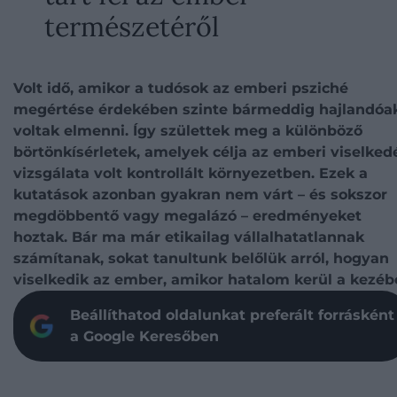
természetéről
Volt idő, amikor a tudósok az emberi psziché
megértése érdekében szinte bármeddig hajlandóa
voltak elmenni. Így születtek meg a különböző
börtönkísérletek, amelyek célja az emberi viselked
vizsgálata volt kontrollált környezetben. Ezek a
kutatások azonban gyakran nem várt – és sokszor
megdöbbentő vagy megalázó – eredményeket
hoztak. Bár ma már etikailag vállalhatatlannak
számítanak, sokat tanultunk belőlük arról, hogyan
viselkedik az ember, amikor hatalom kerül a kezéb
Beállíthatod oldalunkat preferált forrásként
a Google Keresőben