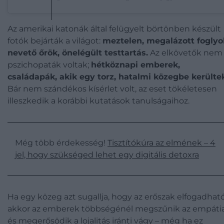
Az amerikai katonák által felügyelt börtönben készült
fotók bejárták a világot:
meztelen, megalázott foglyo
nevető őrök, önelégült testtartás.
Az elkövetők nem
pszichopaták voltak;
hétköznapi emberek,
családapák, akik egy torz, hatalmi közegbe kerülte
Bár nem szándékos kísérlet volt, az eset tökéletesen
illeszkedik a korábbi kutatások tanulságaihoz.
Még több érdekesség!
Tisztítókúra az elmének – 4
jel, hogy szükséged lehet egy digitális detoxra
Ha egy közeg azt sugallja, hogy az erőszak elfogadható
akkor az emberek többségénél megszűnik az empáti
és megerősödik a lojalitás iránti vágy – még ha ez