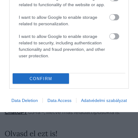
nem javasoljuk ellenséges vagy toxikus
related to functionality of the website or app.
felületek létrehozását a valós
alkalmazásokban.
I want to allow Google to enable storage
related to personalization.
A kép természetesen nem teljes: a szerzők maguk
I want to allow Google to enable storage
is leszögezték, hogy a 250 kérdéses készlet
related to security, including authentication
korlátozott, és
egyetlen modell vizsgálata nem
functionality and fraud prevention, and other
általánosítható az egész mezőnyre nézve
. A
user protection.
feladattípus is szűk: a feleletválasztós kérdések csak
egy dimenzióját mérik a teljesítménynek, nem
mondanak sokat a szöveg folyékonyságáról, a
CONFIRM
következtetési képességekről vagy a koherenciáról.
A kutatócsoport ezért tervezi a kísérlet
kiterjesztését más rendszerekre – például az
Data Deletion
Data Access
Adatvédelmi szabályzat
Anthropic Claude modelljeire és az OpenAI
ChatGPT
o3-ra –, illetve más feladattípusokra is.
Olvasd el ezt is!