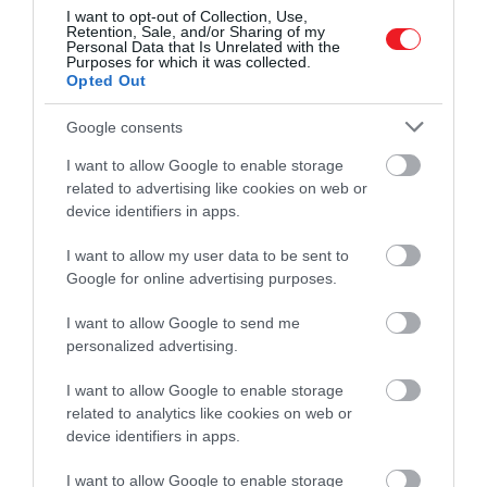
I want to opt-out of Collection, Use,
okos, de próbáld meg”
.
Retention, Sale, and/or Sharing of my
Personal Data that Is Unrelated with the
Purposes for which it was collected.
Még több érdekesség!
Opted Out
Tesztelték: akár egy űrhajót is képes
Google consents
lenne vezetni a ChatGPT
I want to allow Google to enable storage
related to advertising like cookies on web or
device identifiers in apps.
Kísérleteink azt mutatják, hogy a hangnem
jelentősen befolyásolta az 50 kérdésre adott
I want to allow my user data to be sent to
helyes válaszok számát. Meglepő módon az
Google for online advertising purposes.
eredményeink alapján a durva hangnem jobb
I want to allow Google to send me
teljesítményhez vezet, mint az udvarias
personalized advertising.
– írták a kutatók, ugyanakkor hangsúlyozták:
I want to allow Google to enable storage
related to analytics like cookies on web or
device identifiers in apps.
Noha ez tudományos szempontból érdekes,
I want to allow Google to enable storage