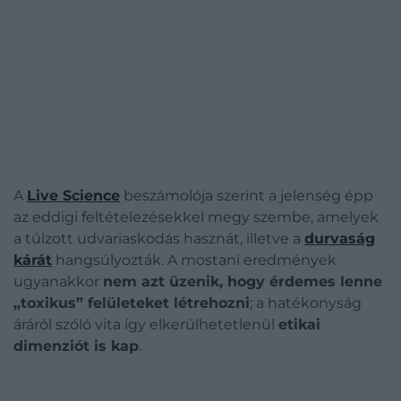
A
Live Science
beszámolója szerint a jelenség épp
az eddigi feltételezésekkel megy szembe, amelyek
a túlzott udvariaskodás hasznát, illetve a
durvaság
kárát
hangsúlyozták. A mostani eredmények
ugyanakkor
nem azt üzenik, hogy érdemes lenne
„toxikus” felületeket létrehozni
; a hatékonyság
áráról szóló vita így elkerülhetetlenül
etikai
dimenziót is kap
.