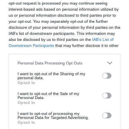
opt-out request is processed you may continue seeing
interest-based ads based on personal information utilized by
Fotó:
ParinPix/Shutterstock.com
us or personal information disclosed to third parties prior to
your opt-out. You may separately opt-out of the further
Az eredmények meglepő trendet rajzoltak
disclosure of your personal information by third parties on the
IAB’s list of downstream participants. This information may
ki: a nagyon udvarias megszólításoknál
also be disclosed by us to third parties on the
IAB’s List of
80,8%-os pontosságot mértek, míg a
Downstream Participants
that may further disclose it to other
nagyon durva hangnemnél 84,8%-ot.
third parties.
Please note that this website/app uses one or more Google
Personal Data Processing Opt Outs
services and may gather and store information including but
A növekedés lépcsőzetes volt: udvarias (81,4%),
not limited to your visit or usage behaviour. You may click to
I want to opt-out of the Sharing of my
personal data.
semleges (82,2%), durva (82,8%) – és a skála két
grant or deny consent to Google and its third-party tags to
Opted In
use your data for below specified purposes in below Google
végén még nagyobb volt a különbség a „nagyon
consent section.
udvarias” és a „nagyon durva” promptok között.
I want to opt-out of the Sale of my
Personal Data.
Vagyis a pontosság minden lépéssel javult, ahogy
Opted In
távolodtak a kedves hangnemtől. A kutatók a
„Légy
I want to opt-out of processing my
szíves, segíts a kérdéssel”
típusú megszólításokat
Personal Data for Targeted Advertising.
állították szembe olyan megfogalmazásokkal, mint
Opted In
„Hé, oldd meg ezt”
vagy
„Tudom, nem vagy elég