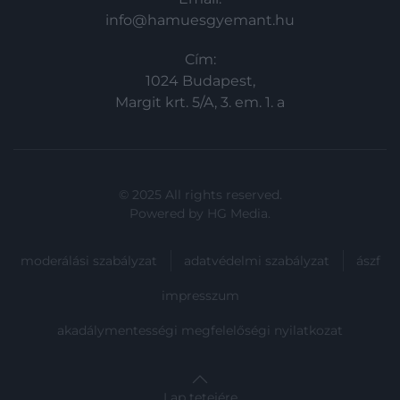
info@hamuesgyemant.hu
Cím:
1024 Budapest,
Margit krt. 5/A, 3. em. 1. a
© 2025 All rights reserved.
Powered by
HG Media
.
moderálási szabályzat
adatvédelmi szabályzat
ászf
impresszum
akadálymentességi megfelelőségi nyilatkozat
Lap tetejére