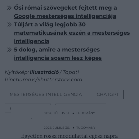
Ősi római szövegeket fejtett meg a
Google mesterséges intelligenciája
Túljárt a világ legjobb 30
matematikusának eszén a mesterséges
intelligencia
5 dolog, amire a mesterséges
intelligencia sosem lesz képes
Nyitókép:
Illusztráció
/ Tapati
Rinchumrus/Shutterstock.com
MESTERSÉGES INTELLIGENCIA
CHATGPT
HATÉKONYSÁG
CSÚNYA BESZÉD
2026. JÚLIUS 31. ● TUDOMÁNY
Állatokkal fűtöttek: így élték túl a
dermesztő teleket a…
2026. JÚLIUS 30. ● TUDOMÁNY
Egyetlen rossz mozdulattal egész napra