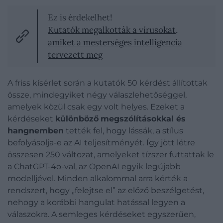
Ez is érdekelhet!
Kutatók megalkották a vírusokat,
amiket a mesterséges intelligencia
tervezett meg
A friss kísérlet során a kutatók 50 kérdést állítottak
össze, mindegyiket négy válaszlehetőséggel,
amelyek közül csak egy volt helyes. Ezeket a
kérdéseket
különböző
megszólításokkal és
hangnemben
tették fel, hogy lássák, a stílus
befolyásolja-e az AI teljesítményét. Így jött létre
összesen 250 változat, amelyeket tízszer futtattak le
a ChatGPT-4o-val, az OpenAI egyik legújabb
modelljével. Minden alkalommal arra kérték a
rendszert, hogy „felejtse el” az előző beszélgetést,
nehogy a korábbi hangulat hatással legyen a
válaszokra. A semleges kérdéseket egyszerűen,