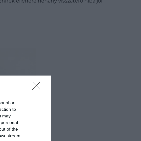
nnek ellenére néhány visszatérő hiba jól
sonal or
ection to
ou may
 personal
out of the
 downstream