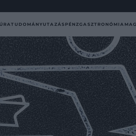
TÚRA
TUDOMÁNY
UTAZÁS
PÉNZ
GASZTRONÓMIA
MAG