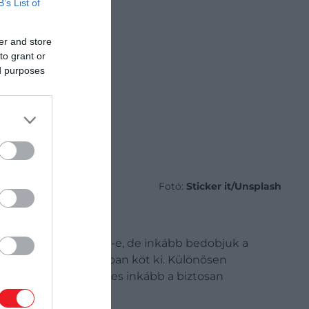
B’s List of
er and store
to grant or
ed purposes
Fotó:
Sticker it/Unsplash
rgy újrahasznosítható-e, de inkább bedobjuk a
ly így végül a lerakóban köt ki. Különösen
űanyagoknál. Érdemes inkább a biztosan
zható választás.