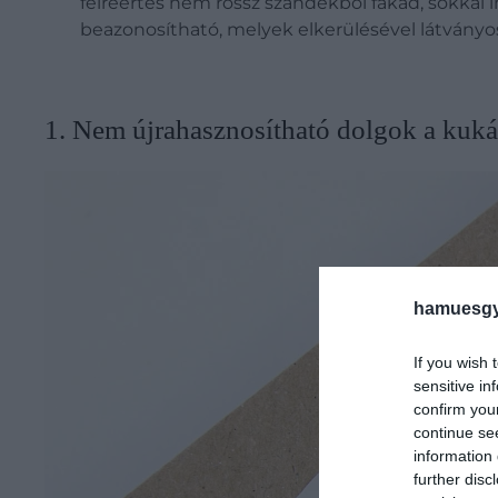
félreértés nem rossz szándékból fakad, sokkal
beazonosítható, melyek elkerülésével látványo
1. Nem újrahasznosítható dolgok a kuk
hamuesgy
If you wish 
sensitive in
confirm you
continue se
information 
further disc