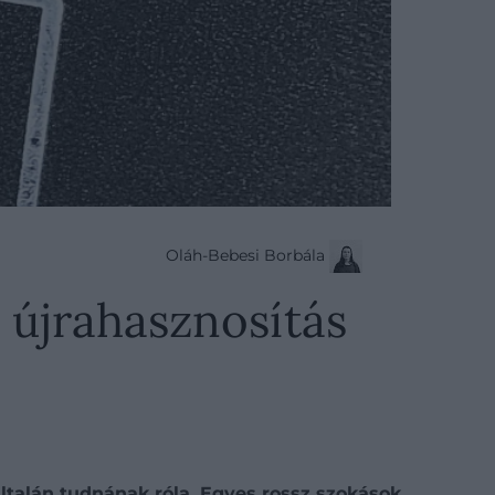
Oláh-Bebesi Borbála
 újrahasznosítás
ltalán tudnának róla. Egyes rossz szokások