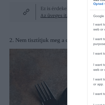
Opted 
Ez is érdekelhet!
Az üveges italra esküszöl? 5
Google 
I want t
web or d
2. Nem tisztítjuk meg a csomagolást
I want t
purpose
I want 
I want t
web or d
I want t
or app.
I want t
I want t