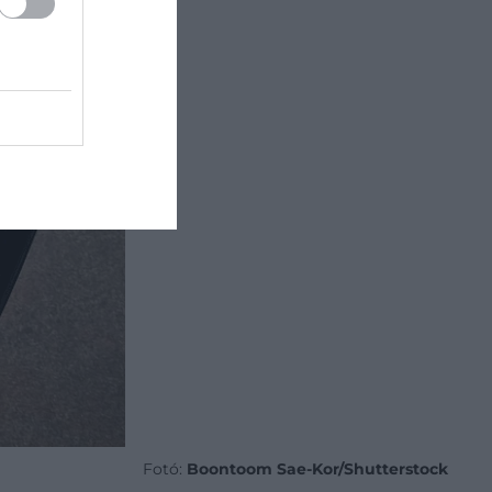
Fotó:
Boontoom Sae-Kor/Shutterstock