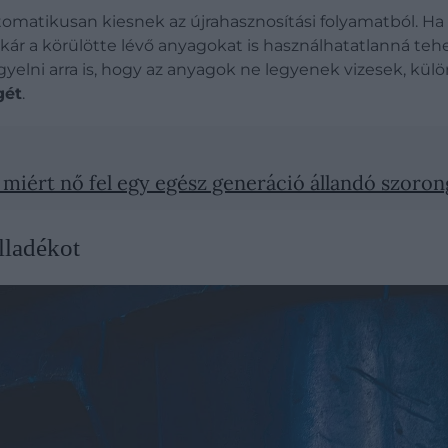
utomatikusan kiesnek az újrahasznosítási folyamatból. 
akár a körülötte lévő anyagokat is használhatatlanná teh
gyelni arra is, hogy az anyagok ne legyenek vizesek, kül
gét
.
 miért nő fel egy egész generáció állandó szoro
lladékot