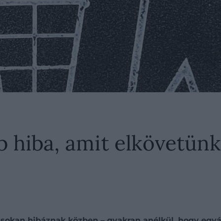
b hiba, amit elkövetünk
 sokan hibáznak közben – gyakran anélkül, hogy egyá