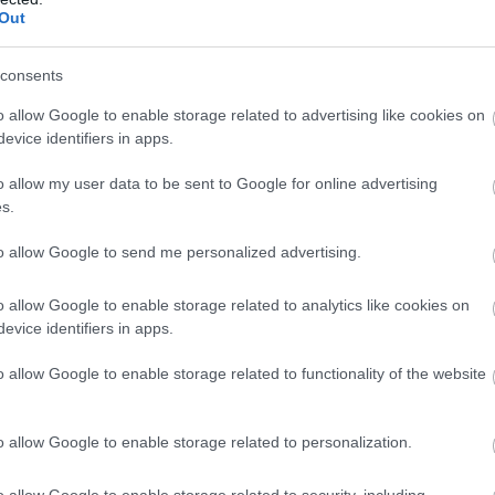
Out
0-szer annyi mikroműanyag lehet benne
consents
o allow Google to enable storage related to advertising like cookies on
evice identifiers in apps.
o allow my user data to be sent to Google for online advertising
s.
to allow Google to send me personalized advertising.
o allow Google to enable storage related to analytics like cookies on
evice identifiers in apps.
o allow Google to enable storage related to functionality of the website
o allow Google to enable storage related to personalization.
o allow Google to enable storage related to security, including