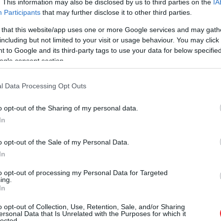
. This information may also be disclosed by us to third parties on the
IA
Participants
that may further disclose it to other third parties.
 that this website/app uses one or more Google services and may gath
including but not limited to your visit or usage behaviour. You may click 
 to Google and its third-party tags to use your data for below specifi
ogle consent section.
l Data Processing Opt Outs
o opt-out of the Sharing of my personal data.
In
o opt-out of the Sale of my Personal Data.
In
to opt-out of processing my Personal Data for Targeted
sh-cycling”
: amikor
nem tudjuk biztosan
, hogy egy tá
ing.
z tétel is beszennyezhet egy teljes adag hulladékot, ame
In
,
elviteles dobozoknál
vagy bizonytalan összetételű m
o opt-out of Collection, Use, Retention, Sale, and/or Sharing
lumínium, az üveg, az acél és a papír
jellemzően megbí
ersonal Data that Is Unrelated with the Purposes for which it
lected.