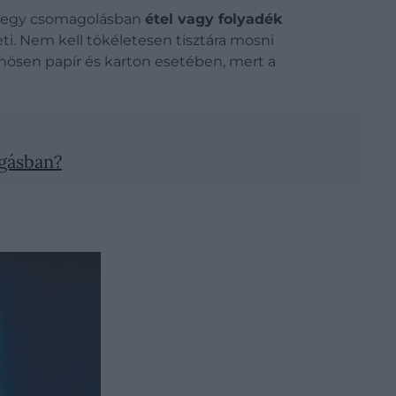
Ha egy csomagolásban
étel vagy folyadék
eti. Nem kell tökéletesen tisztára mosni
önösen papír és karton esetében, mert a
ngásban?