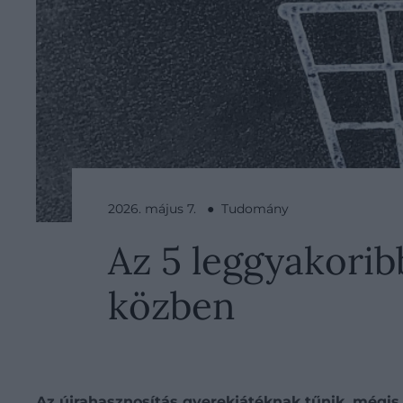
2026. május 7. ● Tudomány
Az 5 leggyakorib
közben
Az újrahasznosítás gyerekjátéknak tűnik, mégis