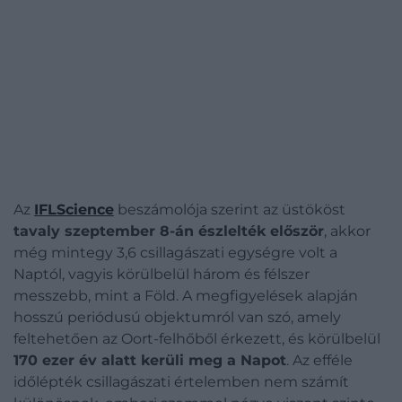
Az
IFLScience
beszámolója szerint az üstököst
tavaly szeptember 8-án észlelték először
, akkor
még mintegy 3,6 csillagászati egységre volt a
Naptól, vagyis körülbelül három és félszer
messzebb, mint a Föld. A megfigyelések alapján
hosszú periódusú objektumról van szó, amely
feltehetően az Oort-felhőből érkezett, és körülbelül
170 ezer év alatt kerüli meg a Napot
. Az efféle
időlépték csillagászati értelemben nem számít