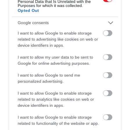
Personal Data that Is Unrelated with the
Purposes for which it was collected.
Opted Out
Ezt is olvasd el!
Az Artemis II űrhajósai saját szemükkel
Google consents
látták, ahogy meteoritok csapódnak a
Holdba
I want to allow Google to enable storage
related to advertising like cookies on web or
device identifiers in apps.
A legjobb esély a következő napokban adódik a
megfigyelésre, mert
április 20. után az
üstökös
a
I want to allow my user data to be sent to
reggeli égbolton már túl közel kerül a Naphoz
.
Google for online advertising purposes.
Így tehát annak érdemes próbálkoznia, aki hajlandó
I want to allow Google to send me
nagyjából egy órával napkelte előtt felkelni. Ilyenkor
personalized advertising.
az objektum már a horizont fölött lesz keleten, a
Pegazus csillagkép irányában, a Pegazus-
I want to allow Google to enable storage
négyszög közelében
, miközben a napfény még
related to analytics like cookies on web or
nem nyomja el teljesen.
device identifiers in apps.
I want to allow Google to enable storage
Olvasd el ezt is!
related to functionality of the website or app.