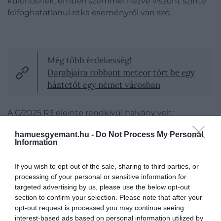
különösnek, emberi szemmel nézve viszont szinte
felfoghatatlanul ritka eseményről van szó.
Még több érdekesség!
Darabjaira robbant meteor tört be egy
háztetőt egy német városban
A C/2025 R3 eleinte rendkívül halvány volt:
felfedezésekor még 20-as magnitúdón mérték,
hamuesgyemant.hu -
Do Not Process My Personal
januárban pedig 17-es körül járt. Ahogy azonban
Information
közeledett a Naphoz, gyors fényesedésnek indult,
és
április 8-ára már 6-os magnitúdót ért el
.
If you wish to opt-out of the sale, sharing to third parties, or
Cikkünk megírásakor körülbelül 5-ös fényességűre
processing of your personal or sensitive information for
becsülik, vagyis
kedvező körülmények között akár
targeted advertising by us, please use the below opt-out
szabad szemmel is észrevehető lehet, bár
section to confirm your selection. Please note that after your
távcsővel jóval látványosabbnak ígérkezik.
opt-out request is processed you may continue seeing
interest-based ads based on personal information utilized by