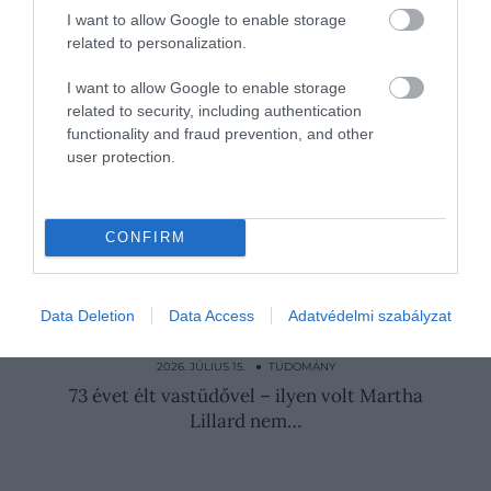
I want to allow Google to enable storage
Különös helyről érkezhetett ez a
related to personalization.
csillagközi üstökös
7 sötét üstököst is felfedeztek idén
I want to allow Google to enable storage
related to security, including authentication
Hamarosan láthatjuk a 71 éves
functionality and fraud prevention, and other
ciklusokban megfigyelhető üstökös
user protection.
Nyitókép:
Illusztráció
/ Triff/Shutterstock.com
CONFIRM
ÜSTÖKÖS
NAP
ŰRKUTATÁS
ÉGBOLT
Data Deletion
Data Access
Adatvédelmi szabályzat
2026. JÚLIUS 25. ● TUDOMÁNY
Megtalálhatták az első Naprendszeren
kívüli holdat
2026. JÚLIUS 15. ● TUDOMÁNY
73 évet élt vastüdővel – ilyen volt Martha
Lillard nem…