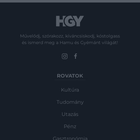
Művelődj, szórakozz, kíváncsiskodj, kóstolgass
és ismerd meg a Hamu és Gyémánt világát!
ROVATOK
Kultúra
Tudomány
Utazás
Pénz
Gasztronómia