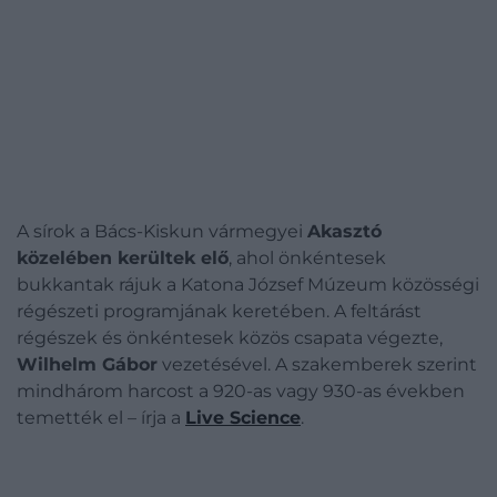
A sírok a Bács-Kiskun vármegyei
Akasztó
közelében kerültek elő
, ahol önkéntesek
bukkantak rájuk a Katona József Múzeum közösségi
régészeti programjának keretében. A feltárást
régészek és önkéntesek közös csapata végezte,
Wilhelm Gábor
vezetésével. A szakemberek szerint
mindhárom harcost a 920-as vagy 930-as években
temették el – írja a
Live Science
.