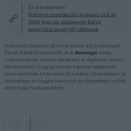
Ez is érdekelhet!
Rejtélyes temetkezési szokásra utal az
5000 éves sír, amiben egy kutya
csontvázai és egy tőr pihennek
A sírokból összesen 81 érme került elő, többségük
Észak-Itáliából származik, és
I. Berengár
király
uralkodásának idejére datálható. A régészek szerint
elképzelhető, hogy az érmék katonai hadjáratok
során kerültek a harcosok birtokába, mivel ebben az
időszakban a magyar harcosok rendszeresen vettek
részt itáliai hadjáratokban.