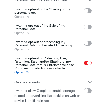
Personal Data Processing Opt Outs
Live Science (@live_science) által megosztott bejegyzés
services and may gather and store information including but
not limited to your visit or usage behaviour. You may click to
I want to opt-out of the Sharing of my
personal data.
grant or deny consent to Google and its third-party tags to
Opted In
Az egyik sír egy
17–18 éves fiatal harcos
use your data for below specified purposes in below Google
maradványait rejtette
. Övét részben aranyozott
consent section.
I want to opt-out of the Sale of my
ezüst díszítette, jobb oldalán pedig egy bőrből
Personal Data.
Opted In
készült tarsolyt helyeztek el, amelyet ezüstlemez
borított. A régészek leírása szerint a bal kezén egy
I want to opt-out of processing my
aranygyűrűt viselt kék üvegberakással, lábait pedig
Personal Data for Targeted Advertising.
Opted In
díszes ezüst kar- és bokaperecek ékesítették.
Testén több apró aranylemez is előkerült, amelyek
I want to opt-out of Collection, Use,
Retention, Sale, and/or Sharing of my
feltehetően ruházatához vagy halotti lepléhez
Personal Data that Is Unrelated with the
tartoztak. A sírban egy gazdagon díszített
Purposes for which it was collected.
Opted Out
lószerszám is feküdt. Egy másik sírban egy
15–16
éves fiatal harcost temettek el
. Mellé íjat és egy
Google consents
hét nyílvesszőt tartalmazó tegezt helyeztek. Az íj
markolatát és ívelt végeit díszes agancslemez
I want to allow Google to enable storage
related to advertising like cookies on web or
borította – áll a régészeti dokumentációban.
device identifiers in apps.