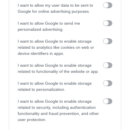
I want to allow my user data to be sent to
Google for online advertising purposes.
A harmadik sír egy
30–35 éves férfié volt
, aki
szablyával, íjászati felszereléssel, lószerszámmal,
I want to allow Google to send me
ezüst karkötővel és érmékkel díszített övvel került a
personalized advertising.
földbe. A DNS-vizsgálatok szerint ő lehetett a
legfiatalabb harcos apja vagy testvére, és az
I want to allow Google to enable storage
elemzések azt is kimutatták, hogy mindhárom férfi
related to analytics like cookies on web or
device identifiers in apps.
az apai ágon rokon volt. A kutatók izotópos
vizsgálatokat is végeztek a csontmaradványokon,
I want to allow Google to enable storage
amelyek alapján a harcosok étrendje jelentős
related to functionality of the website or app.
mennyiségű állati fehérjét tartalmazott. Ez szintén
arra utal, hogy társadalmi helyzetük kiemelkedő
I want to allow Google to enable storage
lehetett. A leletek alapján a régészek úgy vélik, hogy
related to personalization.
a sírok egy elit harcoscsoporthoz tartoztak, akik
I want to allow Google to enable storage
feltehetően katonai vezetői szerepet töltöttek be. A
related to security, including authentication
vizsgálatok folytatódnak, a harcosok pontos kilétét
functionality and fraud prevention, and other
és haláluk körülményeit egyelőre nem ismerik.
user protection.