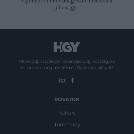
Gyönyörű hullócsillagokkal búcsúzik a
július: így…
Művelődj, szórakozz, kíváncsiskodj, kóstolgass
és ismerd meg a Hamu és Gyémánt világát!
ROVATOK
Kultúra
Tudomány