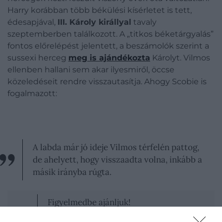
Harry korábban több békülési kísérletet is tett,
édesapjával,
III. Károly királlyal
tavaly
szeptemberben találkozott. A „titkos béketárgyalás”
fontos előrelépést jelentett, a beszámolók szerint a
sussexi herceg
meg is ajándékozta
Károlyt. Vilmos
ellenben hallani sem akar ilyesmiről, öccse
közeledéseit rendre visszautasítja. Ahogy Scobie is
fogalmazott:
A labda már jó ideje Vilmos térfelén pattog,
de ahelyett, hogy visszaadta volna, inkább a
másik irányba rúgta.
Figyelmedbe ajánljuk!
Katalin lehet a kulcsa annak, hogy