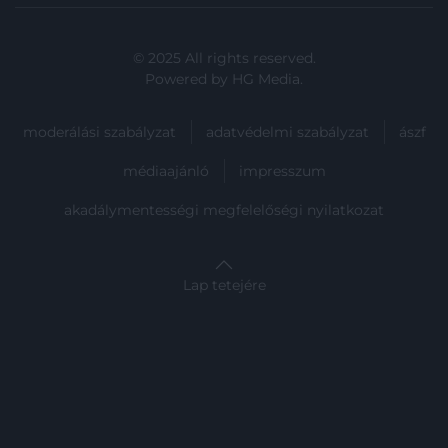
© 2025 All rights reserved.
Powered by
HG Media
.
moderálási szabályzat
adatvédelmi szabályzat
ászf
médiaajánló
impresszum
akadálymentességi megfelelőségi nyilatkozat
Lap tetejére