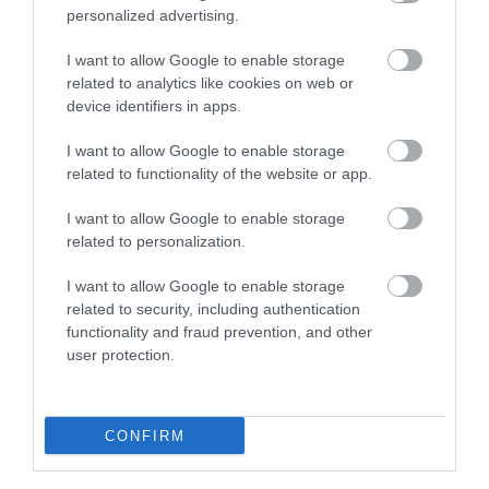
– egy alkalomra, hogy tisztázzák az addig
personalized advertising.
felgyülemlett sérelmeket és
I want to allow Google to enable storage
továbbléphessenek
related to analytics like cookies on web or
device identifiers in apps.
– mondta Scobie 2023-ban a
People
-nek. Egy friss
interjújában arról számolt be, hogy a mai napig nem
I want to allow Google to enable storage
történt előrelépés a konfliktus kezelésében.
related to functionality of the website or app.
I want to allow Google to enable storage
(
Marie Claire UK
)
related to personalization.
I want to allow Google to enable storage
Olvasd el ezt is!
related to security, including authentication
functionality and fraud prevention, and other
Vilmosék egy köszönésnyi időre sem
user protection.
találkoznak a hazalátogató Harry
herceggel
Szakértők szerint Anna hercegnő lett
CONFIRM
Vilmos egyik legfőbb támasza
Vilmos herceg meglepően őszinte