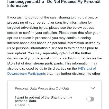
hamuesgyemant.hu -
Do Not Process My Personal
helyreálljon a béke a királyi családban
Information
If you wish to opt-out of the sale, sharing to third parties, or
processing of your personal or sensitive information for
Harry célja továbbra is az, hogy lehetőséget
targeted advertising by us, please use the below opt-out
teremtsen a továbblépésre, ahogyan azt legutóbbi
section to confirm your selection. Please note that after your
jordániai útjával
is jelezte. Elvárásai és kívánságai
opt-out request is processed you may continue seeing
interest-based ads based on personal information utilized by
ugyanazok, ám ezekből egyelőre semmi nem
us or personal information disclosed to third parties prior to
valósult meg.
your opt-out. You may separately opt-out of the further
disclosure of your personal information by third parties on the
IAB’s list of downstream participants. This information may
also be disclosed by us to third parties on the
IAB’s List of
Downstream Participants
that may further disclose it to other
third parties.
Please note that this website/app uses one or more Google
Personal Data Processing Opt Outs
services and may gather and store information including but
not limited to your visit or usage behaviour. You may click to
I want to opt-out of the Sharing of my
personal data.
grant or deny consent to Google and its third-party tags to
Opted In
use your data for below specified purposes in below Google