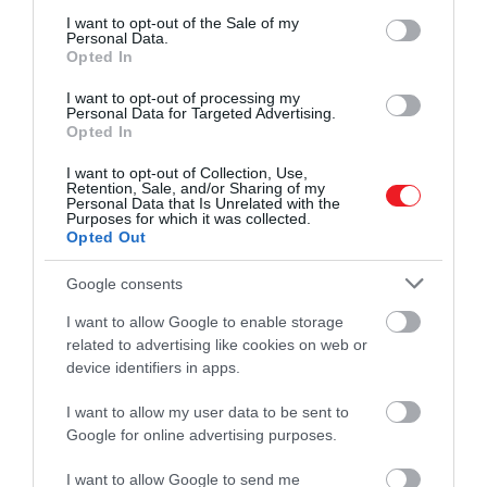
consent section.
I want to opt-out of the Sale of my
Personal Data.
Opted In
I want to opt-out of processing my
Personal Data for Targeted Advertising.
Opted In
Vilmos és Harry 2021-ben
I want to opt-out of Collection, Use,
Fotó:
Yui Mok - WPA Pool/Getty Images
Retention, Sale, and/or Sharing of my
Personal Data that Is Unrelated with the
Purposes for which it was collected.
Opted Out
Ez is érdekelhet!
Google consents
Feszültség a palotában? Válságkezelőt
I want to allow Google to enable storage
fogadott Vilmos herceg és Katalin
related to advertising like cookies on web or
hercegné
device identifiers in apps.
I want to allow my user data to be sent to
Google for online advertising purposes.
Harry továbbra is arra a pillanatra vár,
amikor testvére végre vállalja a felelősséget
I want to allow Google to send me