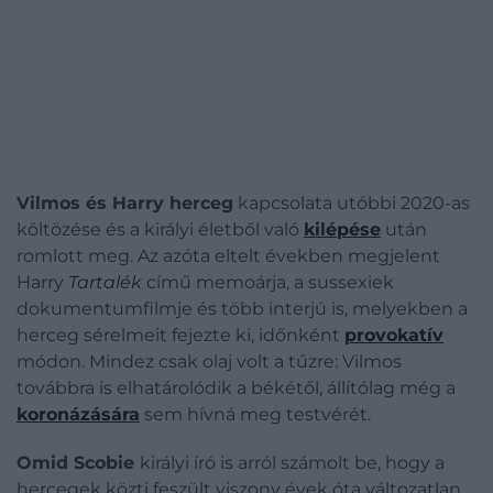
Vilmos és Harry herceg
kapcsolata utóbbi 2020-as
költözése és a királyi életből való
kilépése
után
romlott meg. Az azóta eltelt években megjelent
Harry
Tartalék
című memoárja, a sussexiek
dokumentumfilmje és több interjú is, melyekben a
herceg sérelmeit fejezte ki, időnként
provokatív
módon. Mindez csak olaj volt a tűzre: Vilmos
továbbra is elhatárolódik a békétől, állítólag még a
koronázására
sem hívná meg testvérét.
Omid Scobie
királyi író is arról számolt be, hogy a
hercegek közti feszült viszony évek óta változatlan.