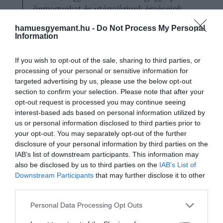
önmagunkat és utánajárjunk érzéseink
okainak. Van, amikor egyértelmű
hamuesgyemant.hu -
Do Not Process My Personal
magyarázatot találunk, máskor peddig
Information
semmit sem.
If you wish to opt-out of the sale, sharing to third parties, or
processing of your personal or sensitive information for
targeted advertising by us, please use the below opt-out
Hangsúlyozta azt is, hogy a mentális krízisek
section to confirm your selection. Please note that after your
gyakran átmenetiek: lehetnek nagyon nehéz
opt-out request is processed you may continue seeing
interest-based ads based on personal information utilized by
időszakaink, de ezek mindig véget érnek. Szerinte
us or personal information disclosed to third parties prior to
minél több férfinak meg kellene nyílna, hogy idővel
your opt-out. You may separately opt-out of the further
az őszinte párbeszéd mindenki számára
disclosure of your personal information by third parties on the
természetes legyen.
IAB’s list of downstream participants. This information may
also be disclosed by us to third parties on the
IAB’s List of
A walesi herceg három gyermekét,
György
Downstream Participants
that may further disclose it to other
herceget
,
Sarolta hercegnőt
és
Lajos herceget
is
third parties.
ebben a szellemiségben neveli. Tréfásan meg is
Please note that this website/app uses one or more Google
Personal Data Processing Opt Outs
jegyezte, hogy néha talán túlzásba is esnek érzéseik
services and may gather and store information including but
megosztásával. Korábban hozzájuk közel álló