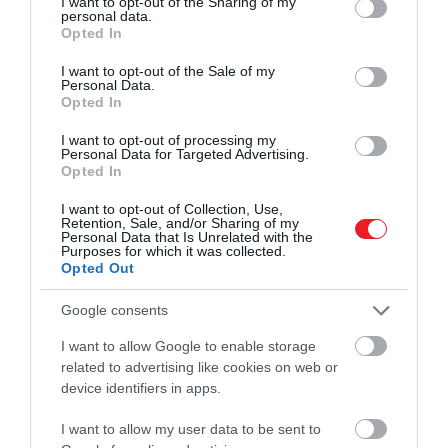
not limited to your visit or usage behaviour. You may click to
I want to opt-out of the Sharing of my
personal data.
források is
megerősítették
, hogy Vilmosék
grant or deny consent to Google and its third-party tags to
Opted In
kiemelkedő figyelmet szentelnek annak, hogy
use your data for below specified purposes in below Google
gyermekeik a lehető legnormálisabb gyerekkort
consent section.
I want to opt-out of the Sale of my
Personal Data.
élhessék meg, távol a média kereszttüzétől.
Opted In
I want to opt-out of processing my
Personal Data for Targeted Advertising.
Opted In
I want to opt-out of Collection, Use,
Retention, Sale, and/or Sharing of my
Personal Data that Is Unrelated with the
Purposes for which it was collected.
Opted Out
Google consents
I want to allow Google to enable storage
related to advertising like cookies on web or
device identifiers in apps.
I want to allow my user data to be sent to
Katalin és Vilmos 2026-ban