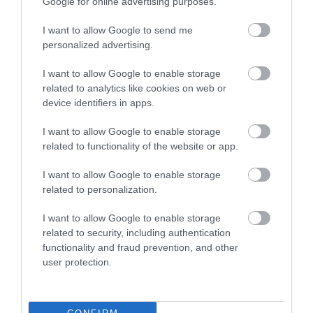
Google for online advertising purposes.
Fotó:
Aaron Chown - Pool/Getty Images
I want to allow Google to send me
personalized advertising.
I want to allow Google to enable storage
related to analytics like cookies on web or
Gyakran érezzük úgy, hogy a körülöttünk
device identifiers in apps.
lévők problémája a mi felelősségünk, de az
igazság az, hogy néha elég, ha csak
I want to allow Google to enable storage
meghallgatjuk a másikat
related to functionality of the website or app.
I want to allow Google to enable storage
– mondta.
related to personalization.
(
Marie Claire UK
)
I want to allow Google to enable storage
related to security, including authentication
functionality and fraud prevention, and other
Olvasd el ezt is!
user protection.
Vilmos herceg komoly összetűzésbe
került Károly királlyal András botránya