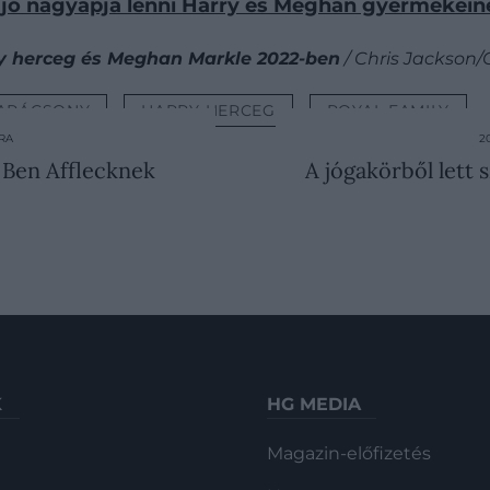
ne jó nagyapja lenni Harry és Meghan gyermekein
ry herceg és Meghan Markle 2022-ben
/ Chris Jackson
ARÁCSONY
HARRY HERCEG
ROYAL FAMILY
ÚRA
2
 Ben Afflecknek
A jógakörből lett
K
HG MEDIA
Magazin-előfizetés