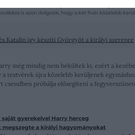
t a béke követeként emlegetik.
Vilmos herceg
például t
 továbbra is azon dolgozik, hogy a két fivér közelebb ker
s Katalin így készíti Györgyöt a királyi szerepre
arry még mindig nem békültek ki, ezért a kezébe 
hogy a testvérek újra közelebb kerüljenek egymás
rt csendben próbálja elősegíteni a fegyverszünet
 saját gyerekeivel Harry herceg
ét megszegte a királyi hagyományokat