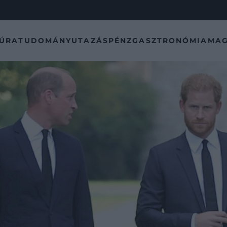
TÚRA
TUDOMÁNY
UTAZÁS
PÉNZ
GASZTRONÓMIA
MAG