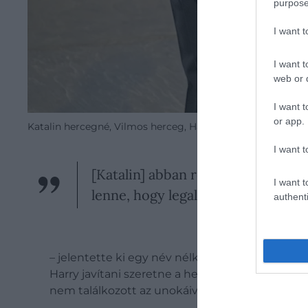
purpose
I want 
I want t
web or d
I want t
or app.
Katalin hercegné, Vilmos herceg, Harry herceg és Meghan
I want t
[Katalin] abban reménykedik, hogy
I want t
lenne, hogy legalább a családi ünn
authenti
– jelentette ki egy név nélküli forrás. Egy m
Harry javítani szeretne a helyzeten, neki kell m
nem találkozott az unokáival.