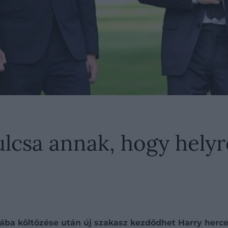
ulcsa annak, hogy helyr
kába költözése után új szakasz kezdődhet Harry herceg