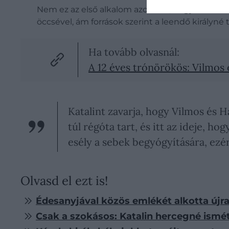
Nem ez az első alkalom azonban, hogy Katalin
öccsével, ám források szerint a leendő királyné
Ha tovább olvasnál:
A 12 éves trónörökös: Vilmos é
Katalint zavarja, hogy Vilmos és H
túl régóta tart, és itt az ideje, 
esély a sebek begyógyítására, ezé
Olvasd el ezt is!
Édesanyjával közös emlékét alkotta újra
Csak a szokásos: Katalin hercegné ism