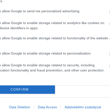
s.
to allow Google to send me personalized advertising.
o allow Google to enable storage related to analytics like cookies on
evice identifiers in apps.
o allow Google to enable storage related to functionality of the website
 Markle
o allow Google to enable storage related to personalization.
 Harry hazatér karácsonyra. Érti, hogy nagy rajt
o allow Google to enable storage related to security, including
eplésen jelen legyen
cation functionality and fraud prevention, and other user protection.
CONFIRM
ásik megszólaló szerint a hercegné magánbeszélgetéseik 
egtennie az első lépést. Szerinte a legjobb az lenne, ha e
Data Deletion
Data Access
Adatvédelmi szabályzat