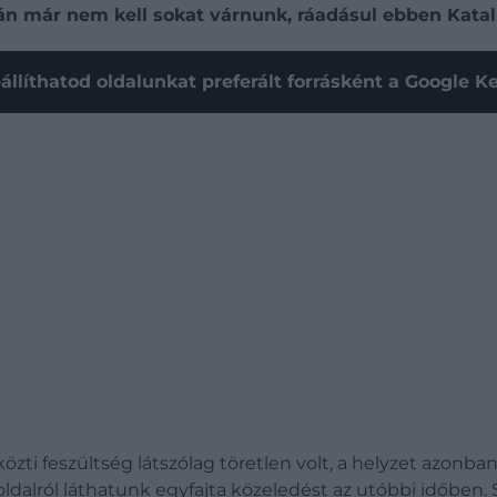
n már nem kell sokat várnunk, ráadásul ebben Katali
állíthatod oldalunkat preferált forrásként a Google 
közti feszültség látszólag töretlen volt, a helyzet azonba
oldalról láthatunk egyfajta közeledést az utóbbi időben