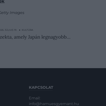
ek
/Getty Images
026. JÚLIUS 19. ● KULTÚRA
 szekta, amely Japán legnagyobb…
KAPCSOLAT
Email:
info@hamuesgyemant.hu