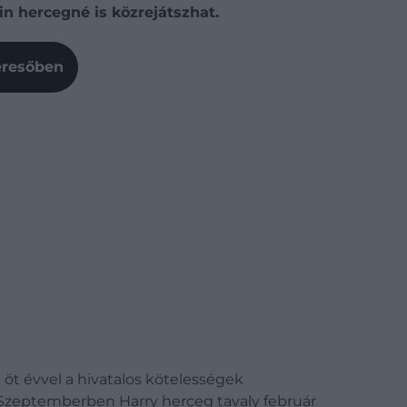
n hercegné is közrejátszhat.
Keresőben
n öt évvel a hivatalos kötelességek
. Szeptemberben Harry herceg tavaly február