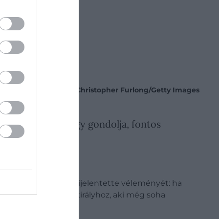
Fotó:
Christopher Furlong/Getty Images
a a nyomás, de úgy gondolja, fontos
során egyértelműen kijelentette véleményét: ha
lvinné a gyerekeit a királyhoz, aki még soha