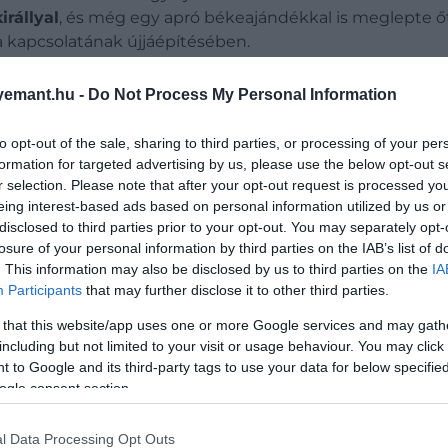
királlyal
, és még egy apró békeajándékkal is meglepte őt.
fia kapcsolatának újjáépítésében.
emant.hu -
Do Not Process My Personal Information
to opt-out of the sale, sharing to third parties, or processing of your per
formation for targeted advertising by us, please use the below opt-out s
jövőjét édesanyja, Katalin hercegné
r selection. Please note that after your opt-out request is processed y
eing interest-based ads based on personal information utilized by us or
disclosed to third parties prior to your opt-out. You may separately opt-
y kialakítása, olyannyira, hogy Harry például fontolgatja a
losure of your personal information by third parties on the IAB’s list of
llítólag ezt a lépését a királyi család is ösztönzi, külön
. This information may also be disclosed by us to third parties on the
IA
Participants
that may further disclose it to other third parties.
 that this website/app uses one or more Google services and may gath
including but not limited to your visit or usage behaviour. You may click 
 to Google and its third-party tags to use your data for below specifi
ogle consent section.
l Data Processing Opt Outs