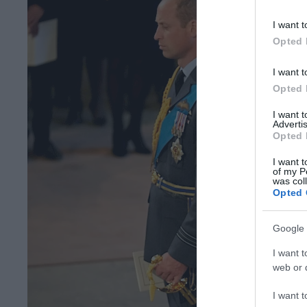
I want t
Opted 
I want t
Opted 
I want 
Advertis
Opted 
I want t
of my P
was col
Opted 
Google 
I want t
web or d
I want t