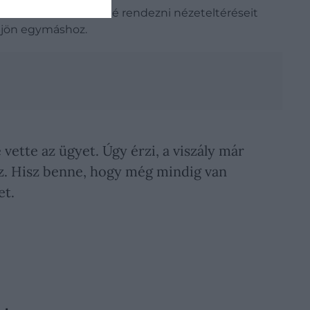
ovábbra sem szeretné rendezni nézeteltéréseit
üljön egymáshoz.
vette az ügyet. Úgy érzi, a viszály már
hoz. Hisz benne, hogy még mindig van
et.