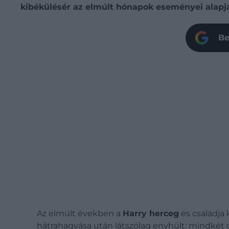
kibékülésér az elmúlt hónapok eseményei alapjá
Be
Az elmúlt években a
Harry herceg
és családja 
hátrahagyása után látszólag enyhült: mindkét 