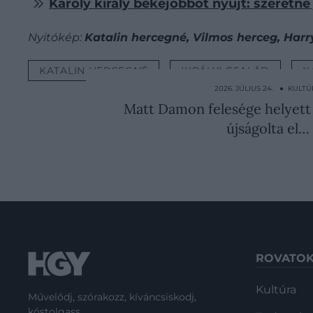
Károly király békejobbot nyújt: szeret
Nyitókép:
Katalin hercegné, Vilmos herceg, Har
KATALIN HERCEGNÉ
KIRÁLYI CSALÁD
K
2026. JÚLIUS 24. ● KULT
Matt Damon felesége helyett
újságolta el…
ROVATO
Kultúra
Művelődj, szórakozz, kíváncsiskodj,
kóstolgass