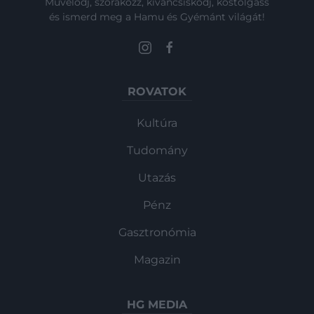
Művelődj, szórakozz, kíváncsiskodj, kóstolgass
és ismerd meg a Hamu és Gyémánt világát!
ROVATOK
Kultúra
Tudomány
Utazás
Pénz
Gasztronómia
Magazin
HG MEDIA