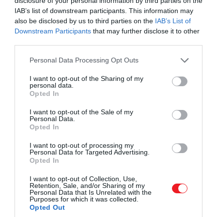
disclosure of your personal information by third parties on the
IAB’s list of downstream participants. This information may
also be disclosed by us to third parties on the
IAB’s List of
Downstream Participants
that may further disclose it to other
third parties.
III. Károly király az unokájával, Lajos herceggel
Please note that this website/app uses one or more Google
Personal Data Processing Opt Outs
services and may gather and store information including but
Fotó:
Max Mumby/Indigo/Getty Images
not limited to your visit or usage behaviour. You may click to
I want to opt-out of the Sharing of my
personal data.
grant or deny consent to Google and its third-party tags to
Opted In
A helyzetet ugyanakkor bonyolítják a gyakorlati
use your data for below specified purposes in below Google
akadályok. Harryék régóta hangsúlyozzák, hogy
consent section.
I want to opt-out of the Sale of my
Personal Data.
csak akkor érzik biztonságban családjukat, ha
Opted In
garantált fegyveres rendőri védelemben
részesülnek az Egyesült Királyságban – ezt viszont a
I want to opt-out of processing my
Personal Data for Targeted Advertising.
brit kormány nem biztosítja automatikusan, miután
Opted In
a herceg lemondott hivatalos királyi szerepéről. Egy
lehetséges megoldás, hogy a család valamelyik
I want to opt-out of Collection, Use,
Retention, Sale, and/or Sharing of my
királyi rezidencián, például
Balmoralban
vagy
Personal Data that Is Unrelated with the
Purposes for which it was collected.
Sandringhamben
találkozzon, ahol a biztonsági
Opted Out
peremfeltételek adottak.