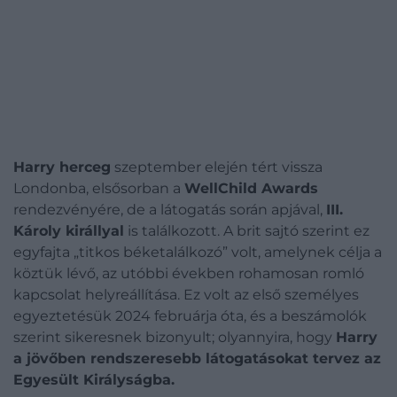
Harry herceg
szeptember elején tért vissza
Londonba, elsősorban a
WellChild Awards
rendezvényére, de a látogatás során apjával,
III.
Károly királlyal
is találkozott. A brit sajtó szerint ez
egyfajta „titkos béketalálkozó” volt, amelynek célja a
köztük lévő, az utóbbi években rohamosan romló
kapcsolat helyreállítása. Ez volt az első személyes
egyeztetésük 2024 februárja óta, és a beszámolók
szerint sikeresnek bizonyult; olyannyira, hogy
Harry
a jövőben rendszeresebb látogatásokat tervez az
Egyesült Királyságba.