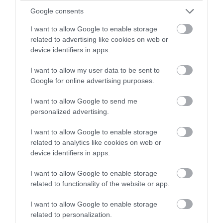
Google consents
A kapcsolat újraépítése nemcsak személyes,
hanem intézményi szempontból is jelentős.
I want to allow Google to enable storage
related to advertising like cookies on web or
Károly számára fontos, hogy nagyszülőként jelen
device identifiers in apps.
lehessen Archie és Lilibet életében, miközben Harry
is törekedni látszik arra, hogy új alapokra helyezze
I want to allow my user data to be sent to
kapcsolatát a családjával és a brit közvéleménnyel.
Google for online advertising purposes.
Bár a herceg visszaköltözése Nagy-Britanniába
továbbra sem valószínű, a mostani lépések egy
I want to allow Google to send me
personalized advertising.
működő, tágabb értelemben vett családi kapcsolat
alapjait rakhatják le.
I want to allow Google to enable storage
related to analytics like cookies on web or
Még több hír a királyi családról!
device identifiers in apps.
Parázs vita Károly és Vilmos között, apa
I want to allow Google to enable storage
és fia nem beszélnek egymással
related to functionality of the website or app.
I want to allow Google to enable storage
A királyi család történetében nem szokatlan, hogy
related to personalization.
belső konfliktusok nyilvánosan zajlanak, ám a