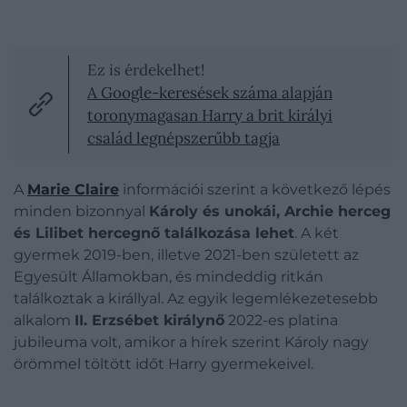
Ez is érdekelhet!
A Google-keresések száma alapján
toronymagasan Harry a brit királyi
család legnépszerűbb tagja
A
Marie Claire
információi szerint a következő lépés
minden bizonnyal
Károly és unokái, Archie herceg
és Lilibet hercegnő találkozása lehet
. A két
gyermek 2019-ben, illetve 2021-ben született az
Egyesült Államokban, és mindeddig ritkán
találkoztak a királlyal. Az egyik legemlékezetesebb
alkalom
II. Erzsébet királynő
2022-es platina
jubileuma volt, amikor a hírek szerint Károly nagy
örömmel töltött időt Harry gyermekeivel.