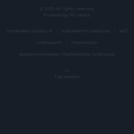
© 2025 All rights reserved.
Powered by
HG Media
.
moderálási szabályzat
adatvédelmi szabályzat
ászf
médiaajánló
impresszum
akadálymentességi megfelelőségi nyilatkozat
Lap tetejére