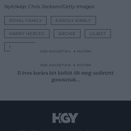
Nyitókép: Chris Jackson/Getty Images
ROYAL FAMILY
KÁROLY KIRÁLY
HARRY HERCEG
ARCHIE
LILIBET
BÉKÜLÉS
2026. AUGUSZTUS 4. ● KULTÚRA
Forró olajban főzték meg a japán Robin
Hoodot
2026. AUGUSZTUS 8. ● KULTÚRA
11 éves korára két kisfiút ölt meg: született
gonosznak…