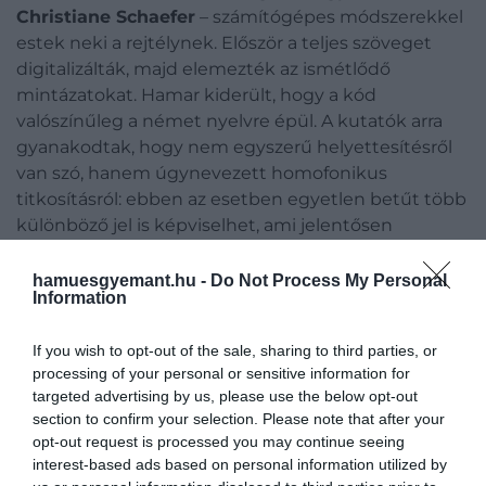
Christiane Schaefer
– számítógépes módszerekkel
estek neki a rejtélynek. Először a teljes szöveget
digitalizálták, majd elemezték az ismétlődő
mintázatokat. Hamar kiderült, hogy a kód
valószínűleg a német nyelvre épül. A kutatók arra
gyanakodtak, hogy nem egyszerű helyettesítésről
van szó, hanem úgynevezett homofonikus
titkosításról: ebben az esetben egyetlen betűt több
különböző jel is képviselhet, ami jelentősen
megnehezíti a megfejtést.
hamuesgyemant.hu -
Do Not Process My Personal
Information
Ez is érdekelhet!
Rejtélyes középkori alagútra bukkantak
If you wish to opt-out of the sale, sharing to third parties, or
egy németországi ásatáson
processing of your personal or sensitive information for
targeted advertising by us, please use the below opt-out
section to confirm your selection. Please note that after your
opt-out request is processed you may continue seeing
interest-based ads based on personal information utilized by