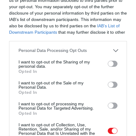
us or personal information disclosed to third parties prior to
Ez a megközelítés végül eredményre
your opt-out. You may separately opt-out of the further
vezetett. A szöveg fokozatosan értelmet
disclosure of your personal information by third parties on the
nyert, és meglepő tartalom rajzolódott ki: a
IAB’s list of downstream participants. This information may
kézirat egy titkos társaság dokumentuma
also be disclosed by us to third parties on the
IAB’s List of
volt.
Downstream Participants
that may further disclose it to other
third parties.
Please note that this website/app uses one or more Google
Personal Data Processing Opt Outs
services and may gather and store information including but
not limited to your visit or usage behaviour. You may click to
I want to opt-out of the Sharing of my
personal data.
grant or deny consent to Google and its third-party tags to
Opted In
use your data for below specified purposes in below Google
consent section.
I want to opt-out of the Sale of my
Personal Data.
Opted In
I want to opt-out of processing my
Personal Data for Targeted Advertising.
Opted In
A leírások szerint a csoport egy beavatási szertartást
is végrehajtott. Az új tagoknak először egy üres
I want to opt-out of Collection, Use,
papírt kellett „elolvasniuk”, majd szemüveggel újra
Retention, Sale, and/or Sharing of my
Personal Data that Is Unrelated with the