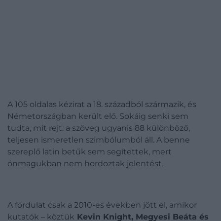
A 105 oldalas kézirat a 18. századból származik, és
Németországban került elő. Sokáig senki sem
tudta, mit rejt: a szöveg ugyanis 88 különböző,
teljesen ismeretlen szimbólumból áll. A benne
szereplő latin betűk sem segítettek, mert
önmagukban nem hordoztak jelentést.
A fordulat csak a 2010-es években jött el, amikor
kutatók – köztük
Kevin Knight, Megyesi Beáta és