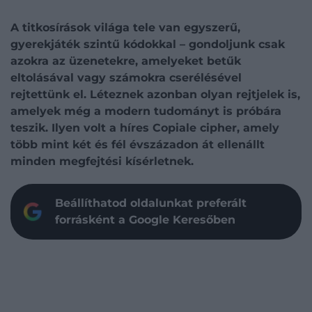
A titkosírások világa tele van egyszerű,
gyerekjáték szintű kódokkal – gondoljunk csak
azokra az üzenetekre, amelyeket betűk
eltolásával vagy számokra cserélésével
rejtettünk el. Léteznek azonban olyan rejtjelek is,
amelyek még a modern tudományt is próbára
teszik. Ilyen volt a híres Copiale cipher, amely
több mint két és fél évszázadon át ellenállt
minden megfejtési kísérletnek.
Beállíthatod oldalunkat preferált
forrásként a Google Keresőben