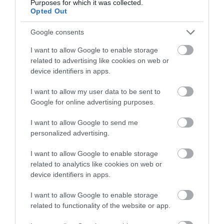
próbálkozniuk, aztán szemmosás után ismét. A
Purposes for which it was collected.
Opted Out
ceremónia végén egy szimbolikus „műtét”
következett, amely során egy szemöldökszálat
Google consents
távolítottak el.
I want to allow Google to enable storage
A társaság szemészekből állt; titkolózásuk
related to advertising like cookies on web or
valószínűleg annak volt betudható, hogy
device identifiers in apps.
kapcsolatban álltak a szabadkőművesekkel, akiknek
I want to allow my user data to be sent to
tevékenységét akkoriban betiltotta
XII. Kelemen
Google for online advertising purposes.
pápa
.
I want to allow Google to send me
personalized advertising.
Bár a kézirat elsőre baljósnak tűnhet, a
kutatók szerint a csoport célja inkább a
I want to allow Google to enable storage
tudás keresése volt, mintsem bármiféle
related to analytics like cookies on web or
sötét összeesküvés.
device identifiers in apps.
I want to allow Google to enable storage
Olvasd el ezt is!
related to functionality of the website or app.
Egy rejtélyes festmény nyomában: ezt