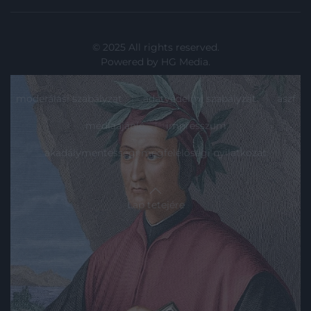
© 2025 All rights reserved.
Powered by
HG Media
.
moderálási szabályzat
adatvédelmi szabályzat
ászf
médiaajánló
impresszum
akadálymentességi megfelelőségi nyilatkozat
Lap tetejére