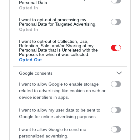
Personal Data.
Opted In
I want to opt-out of processing my
Personal Data for Targeted Advertising.
Opted In
2024. MÁJUS 17. ● HAMU ÉS GYÉMÁNT
I want to opt-out of Collection, Use,
Retention, Sale, and/or Sharing of my
Titokzatos József Attila-
Personal Data that Is Unrelated with the
KItépett papírfecnin leltek rá József Attila
Purposes for which it was collected.
kéziratra bukkantak,
Opted Out
A kanász című versének eddig ismeretlen
kéziratára. A különleges, 1932-es irodalmi
tízmilliókért…
Google consents
emlékre a Központi Antikvárium
HAMU ÉS GYÉMÁNT
budapesti árverésén akárki licitálhat
I want to allow Google to enable storage
június ötödikén.
related to advertising like cookies on web or
device identifiers in apps.
I want to allow my user data to be sent to
Google for online advertising purposes.
I want to allow Google to send me
personalized advertising.