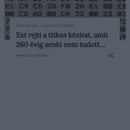
2026. MÁJUS 8. ● HAMU ÉS GYÉMÁNT
Ezt rejti a titkos kézirat, amit
A titkosírások világa tele van egyszerű,
260 évig senki nem tudott…
gyerekjáték szintű kódokkal – gondoljunk
csak azokra az üzenetekre, amelyeket
HAMU ÉS GYÉMÁNT
betűk eltolásával vagy számokra
cserélésével rejtettünk el. Léteznek
azonban olyan rejtjelek is, amelyek még a
modern tudományt is próbára teszik.
Ilyen…