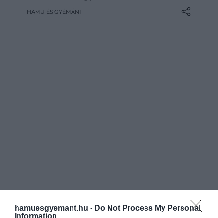
430 millió forintot – is kifizethetnek egy
HAMU ÉS GYÉMÁNT
nem mindennapi irodalmi emlékért: a
világ egyik legismertebb
detektívkarakterét megálmodó Arthur
Conan Doyle egyik legelső kéziratához
egy izgalmas történet is tartozik.
hamuesgyemant.hu -
Do Not Process My Personal
Information