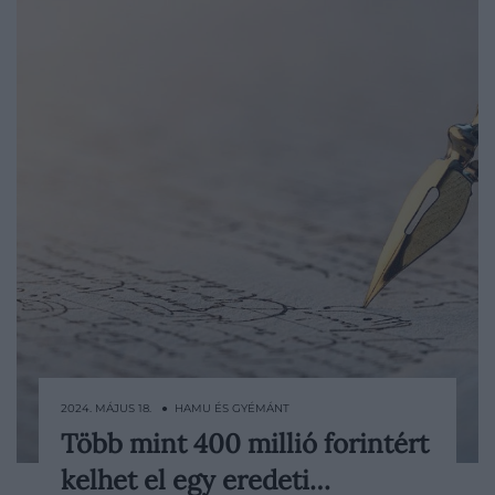
2024. MÁJUS 18. ● HAMU ÉS GYÉMÁNT
Több mint 400 millió forintért
A Sotheby's aukciósház közleménye
kelhet el egy eredeti…
szerint akár 1,2 millió dollárt – azaz közel