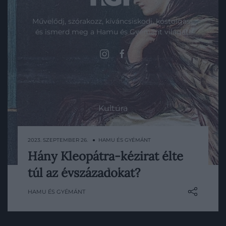
Művelődj, szórakozz, kíváncsiskodj, kóstolgass
és ismerd meg a Hamu és Gyémánt világát!
ROVATOK
Kultúra
Tudomány
2023. SZEPTEMBER 26. ● HAMU ÉS GYÉMÁNT
Utazás
Hány Kleopátra-kézirat élte
A jól ismert egyiptomi fáraónő, Kleopátra
Pénz
túl az évszázadokat?
aktívan részt vett királysága
igazgatásában, de van-e erre bármilyen
Gasztronómia
HAMU ÉS GYÉMÁNT
bizonyítékunk?
Magazin