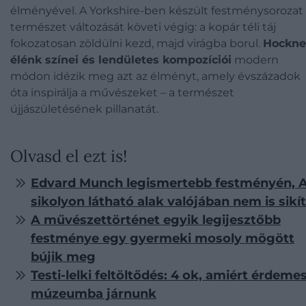
élményével. A Yorkshire-ben készült festménysorozat
természet változását követi végig: a kopár téli táj
fokozatosan zöldülni kezd, majd virágba borul.
Hockne
élénk színei és lendületes kompozíciói
modern
módon idézik meg azt az élményt, amely évszázadok
óta inspirálja a művészeket – a természet
újjászületésének pillanatát.
Olvasd el ezt is!
Edvard Munch legismertebb festményén, 
sikolyon látható alak valójában nem is sikít
A művészettörténet egyik legijesztőbb
festménye egy gyermeki mosoly mögött
bújik meg
Testi-lelki feltöltődés: 4 ok, amiért érdeme
múzeumba járnunk