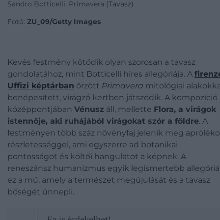
Sandro Botticelli: Primavera (Tavasz)
Fotó:
ZU_09/Getty Images
Kevés festmény kötődik olyan szorosan a tavasz
gondolatához, mint Botticelli híres allegóriája. A
firenz
Uffizi képtárban
őrzött
Primavera
mitológiai alakokka
benépesített, virágzó kertben játszódik. A kompozíció
középpontjában
Vénusz
áll, mellette
Flora, a virágok
istennője, aki ruhájából virágokat szór a földre
. A
festményen több száz növényfaj jelenik meg apróléko
részletességgel, ami egyszerre ad botanikai
pontosságot és költői hangulatot a képnek. A
reneszánsz humanizmus egyik legismertebb allegóriá
ez a mű, amely a természet megújulását és a tavasz
bőségét ünnepli.
Ez is érdekelhet!