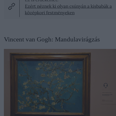
Ezért néznek ki olyan csúnyán a kisbabák a
középkori festményeken
Vincent van Gogh: Mandulavirágzás