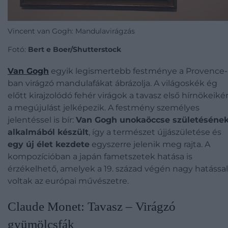
Vincent van Gogh: Mandulavirágzás
Fotó:
Bert e Boer/Shutterstock
Van Gogh
egyik legismertebb festménye a Provence-
ban virágzó mandulafákat ábrázolja. A világoskék ég
előtt kirajzolódó fehér virágok a tavasz első hírnökeiké
a megújulást jelképezik. A festmény személyes
jelentéssel is bír:
Van Gogh unokaöccse születéséne
alkalmából készült
, így a természet újjászületése és
egy új élet kezdete
egyszerre jelenik meg rajta. A
kompozícióban a japán fametszetek hatása is
érzékelhető, amelyek a 19. század végén nagy hatással
voltak az európai művészetre.
Claude Monet: Tavasz – Virágzó
gyümölcsfák