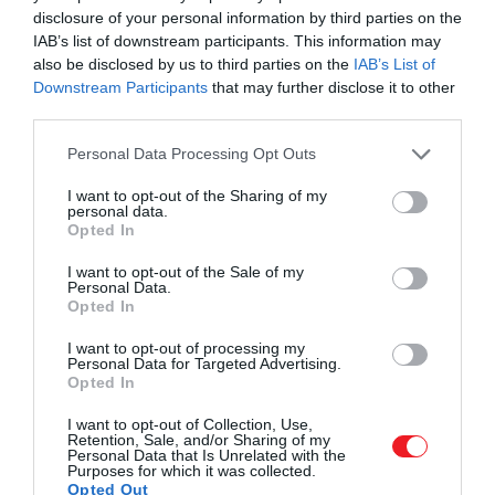
Anthon van Rappard
aránytalanságokat
disclosure of your personal information by third parties on the
emlegetett, ami különösen fájt
Van Goghnak
,
IAB’s list of downstream participants. This information may
also be disclosed by us to third parties on the
IAB’s List of
hiszen épp ezzel küzdött a legtöbbet.
A festő
Downstream Participants
that may further disclose it to other
mégsem hátrált meg: válaszában hangsúlyozta,
third parties.
hogy nem a matematikai pontosság érdekli, hanem
a gesztus és az összhatás. Mint írta:
Please note that this website/app uses one or more Google
Personal Data Processing Opt Outs
services and may gather and store information including but
not limited to your visit or usage behaviour. You may click to
I want to opt-out of the Sharing of my
personal data.
grant or deny consent to Google and its third-party tags to
Nem egy kezet akarok megfesteni, hanem a
Opted In
use your data for below specified purposes in below Google
mozdulatot.
consent section.
I want to opt-out of the Sale of my
Personal Data.
Opted In
Számára a festmény erkölcsi állítás volt
I want to opt-out of processing my
arról, hogy ezek az életek igenis
Personal Data for Targeted Advertising.
számítanak.
Opted In
I want to opt-out of Collection, Use,
Ez a szemlélet hosszú
útkeresés
után alakult ki
Retention, Sale, and/or Sharing of my
benne: félbehagyott tanulmányok, kudarcok és a
Personal Data that Is Unrelated with the
Purposes for which it was collected.
belgiumi Borinage bányavidékén töltött idő
Opted Out