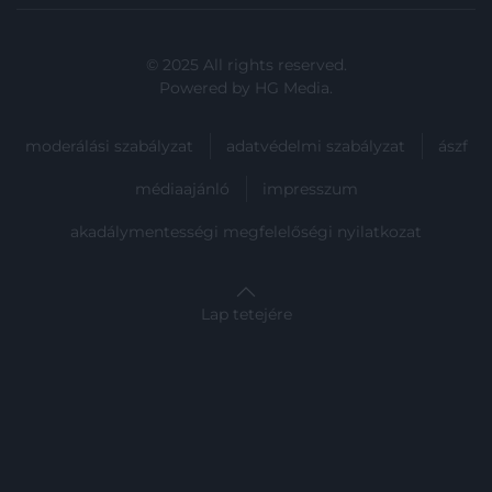
© 2025 All rights reserved.
Powered by
HG Media
.
moderálási szabályzat
adatvédelmi szabályzat
ászf
médiaajánló
impresszum
akadálymentességi megfelelőségi nyilatkozat
Lap tetejére