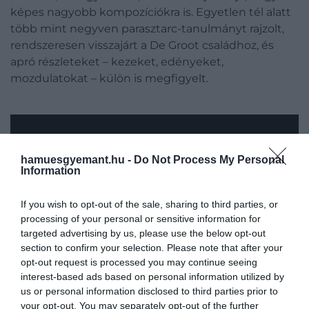
képes nagyobb kompozíciókra is. Egyetlen tél alatt
több mint negyven parasztarc-tanulmányt rajzolt,
rendszeresen visszajárt a De Groot családhoz, és
apró részleteket – kezeket, edényeket,
mozdulatokat – külön is megfigyelt.
hamuesgyemant.hu -
Do Not Process My Personal
Information
If you wish to opt-out of the sale, sharing to third parties, or
processing of your personal or sensitive information for
targeted advertising by us, please use the below opt-out
section to confirm your selection. Please note that after your
opt-out request is processed you may continue seeing
A
fogadtatás
azonban kegyetlen volt. A festményt
interest-based ads based on personal information utilized by
életében nem állították ki, a kritikusok pedig
us or personal information disclosed to third parties prior to
elsősorban technikai hibákat róttak fel neki. Barátja,
your opt-out. You may separately opt-out of the further