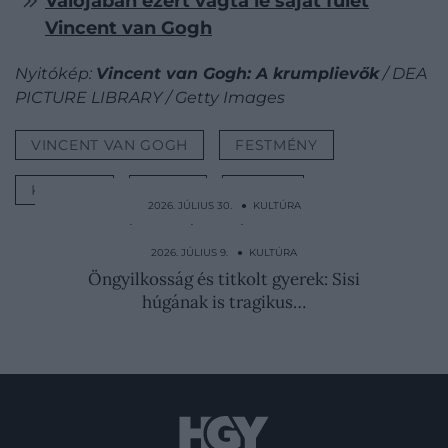
Valójában ezért vágta le saját fülét
Vincent van Gogh
Nyitókép:
Vincent van Gogh: A krumplievők
/ DEA
PICTURE LIBRARY / Getty Images
VINCENT VAN GOGH
FESTMÉNY
KUDARC
SIKER
VIDEÓ
2026. JÚLIUS 30. ● KULTÚRA
Kettévágva találtak rá a 22 éves Fekete
Dáliára…
2026. JÚLIUS 9. ● KULTÚRA
Öngyilkosság és titkolt gyerek: Sisi
húgának is tragikus…