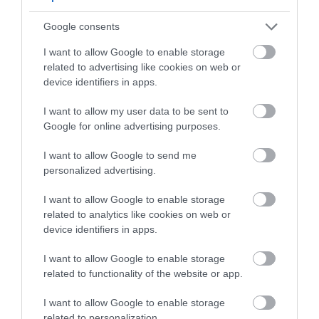
formálta, ahol misszionáriusként azonosult a
bányászok sorsával, végül az állását is elveszítve.
Google consents
Ezek az élmények mélyen meghatározták
I want to allow Google to enable storage
látásmódját
.
related to advertising like cookies on web or
device identifiers in apps.
Figyelmedbe ajánljuk!
I want to allow my user data to be sent to
Goya fekete festményein nem az a
Google for online advertising purposes.
legijesztőbb, amit elsőre látunk
I want to allow Google to send me
personalized advertising.
Nuenenben ez a gondolkodás képpé sűrűsödött.
Van Gogh
annyira
hitt
A krumplievők
ben, hogy
I want to allow Google to enable storage
litográfiát készíttetett róla, ám testvére, Theo túl
related to analytics like cookies on web or
sötétnek tartotta a képet a kor ízléséhez. A
device identifiers in apps.
festmény gondolata később sem engedte el a
I want to allow Google to enable storage
művészt: Franciaországban, már világosabb
related to functionality of the website or app.
korszakában is visszatért hozzá, és egy második
változat tervével foglalkozott, amely végül nem
I want to allow Google to enable storage
valósult meg.
related to personalization.