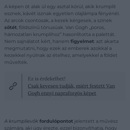
A képen öt alak ül egy asztal körül, akik krumplit
esznek, kávét isznak egyetlen olajlámpa fényénél.
Az arcok csontosak, a kezek kérgesek, a színek
sötét
, földszínű tónusúak. Van Gogh „poros,
hámozatlan krumplihoz” hasonlította a palettát.
Nem sajnálatot kért, hanem
figyelmet
: azt akarta
megmutatni, hogy ezek az emberek azokkal a
kezekkel nyúlnak az ételhez, amelyekkel a földet
művelték.
Ez is érdekelhet!
Csak kevesen tudják, miért festett Van
Gogh ennyi napraforgós képet
A krumplievők
fordulópontot
jelentett a művész
számára, aki úgy érezte, ezzel bizonyíthatja, hogy