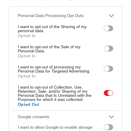
third parties.
Please note that this website/app uses one or more Google
Personal Data Processing Opt Outs
services and may gather and store information including but
not limited to your visit or usage behaviour. You may click to
I want to opt-out of the Sharing of my
personal data.
grant or deny consent to Google and its third-party tags to
Opted In
use your data for below specified purposes in below Google
consent section.
I want to opt-out of the Sale of my
Personal Data.
Opted In
I want to opt-out of processing my
Personal Data for Targeted Advertising.
Fotó:
Getty Images/
Lou Rocco
Opted In
Stephen King
az eset miatt megváltoztatta
I want to opt-out of Collection, Use,
Retention, Sale, and/or Sharing of my
hozzáállását ahhoz, ahogyan a műveit adaptáló
Personal Data that Is Unrelated with the
filmesekkel bánik. Általában nem engedi, hogy
Purposes for which it was collected.
Opted Out
valaki sokáig magánál tartsa a jogokat. Emellett
pedig attól is ódzkodik, hogy egy rendező egyszerre
Google consents
egynél több történetéhez jusson hozzá. (
Mike
Flanagan
ritka kivételnek számít, hiszen ő rövid
I want to allow Google to enable storage