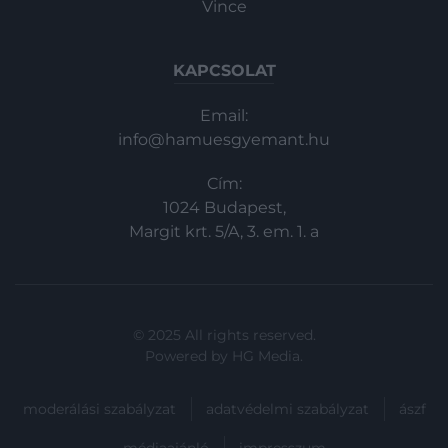
Vince
KAPCSOLAT
Email:
info@hamuesgyemant.hu
Cím:
1024 Budapest,
Margit krt. 5/A, 3. em. 1. a
© 2025 All rights reserved.
Powered by
HG Media
.
moderálási szabályzat
adatvédelmi szabályzat
ászf
médiaajánló
impresszum