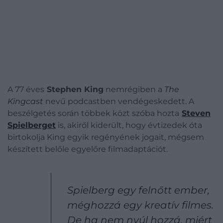
A 77 éves
Stephen King
nemrégiben a
The
Kingcast
nevű podcastben vendégeskedett. A
beszélgetés során többek közt szóba hozta
Steven
Spielberget
is, akiről kiderült, hogy évtizedek óta
birtokolja King egyik regényének jogait, mégsem
készített belőle egyelőre filmadaptációt.
Spielberg egy felnőtt ember,
méghozzá egy kreatív filmes.
De ha nem nyúl hozzá, miért