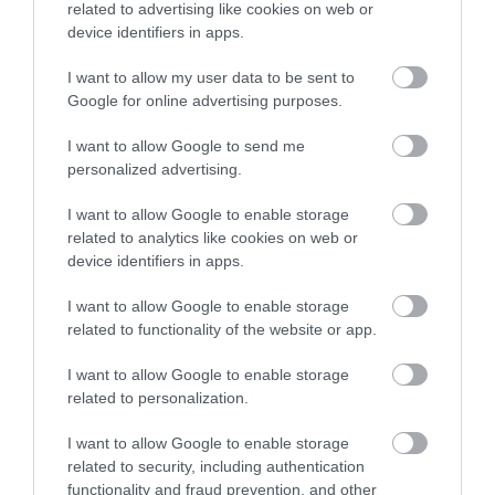
related to advertising like cookies on web or
egymásutánban dolgozhat
A Setét Torony
és a
device identifiers in apps.
Chuck élete
megfilmesítésén.)
I want to allow my user data to be sent to
Google for online advertising purposes.
Ez is érdekelhet!
Kiderült, melyik klasszikus
I want to allow Google to send me
Steven Spielberg kedvenc filmje
personalized advertising.
I want to allow Google to enable storage
related to analytics like cookies on web or
Miről szól A Talizmán?
device identifiers in apps.
I want to allow Google to enable storage
A 12 éves Jack Sawyer kalandos útra készül: a keleti
related to functionality of the website or app.
parti New Hampshire-ből akar átgyalogolni egészen
a kaliforniai partokig, hogy megtalálja a talizmánt,
I want to allow Google to enable storage
amely megmentheti haldokló édesanyja életét.
related to personalization.
Mégis megfilmesítik?
I want to allow Google to enable storage
related to security, including authentication
functionality and fraud prevention, and other