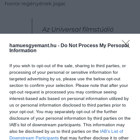
horror regényének jogai.
Az Universal filmstúdió
vásárolta meg számomra,
hamuesgyemant.hu -
Do Not Process My Personal
szóval más már nem
Information
szerezhette meg az elővételi
If you wish to opt-out of the sale, sharing to third parties, or
jogokat. A könyv
processing of your personal or sensitive information for
megfilmesítési joga tehát
targeted advertising by us, please use the below opt-out
már 1982 óta nálam van
section to confirm your selection. Please note that after your
opt-out request is processed you may continue seeing
interest-based ads based on personal information utilized by
us or personal information disclosed to third parties prior to
– fejtette ki akkor a direktor.
your opt-out. You may separately opt-out of the further
disclosure of your personal information by third parties on the
IAB’s list of downstream participants. This information may
also be disclosed by us to third parties on the
IAB’s List of
Downstream Participants
that may further disclose it to other