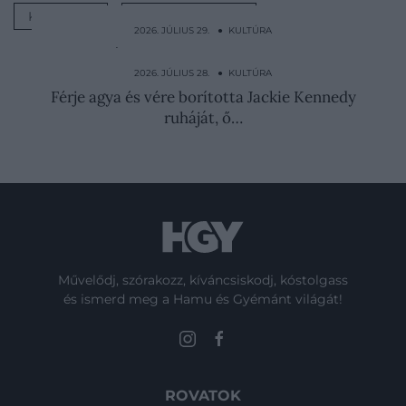
KULTÚRA
FELDOLGOZÁS
2026. JÚLIUS 29. ● KULTÚRA
Kannibálok ölhették meg a nyomtalanul
eltűnt…
2026. JÚLIUS 28. ● KULTÚRA
Férje agya és vére borította Jackie Kennedy
ruháját, ő…
Művelődj, szórakozz, kíváncsiskodj, kóstolgass
és ismerd meg a Hamu és Gyémánt világát!
ROVATOK