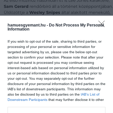
Az első mozihoz hasonlóan itt is Lee Jones karaktere,
Sam Gerard
rendőrbíró áll a történet középpontjában.
Üldözöttje a
Wesley Snipes
által alakított menekülő,
aki próbálja bizonyítani ártatlanságát.
Robert Downey
Jr.
pedig egy titkosügynök szerepében tűnik fel, aki
hamuesgyemant.hu -
Do Not Process My Personal
Information
belekeveredik az izgalmas üldözésbe, majd maga is
megkavarja azt. A gyenge forgatókönyv és kevésbé
If you wish to opt-out of the sale, sharing to third parties, or
erős színészi teljesítmények azonban a
processing of your personal or sensitive information for
végeredményen is meglátszottak.
targeted advertising by us, please use the below opt-out
section to confirm your selection. Please note that after your
Robert Downey Jr. személyes okokból
opt-out request is processed you may continue seeing
interest-based ads based on personal information utilized by
csatlakozott a filmhez
us or personal information disclosed to third parties prior to
your opt-out. You may separately opt-out of the further
Az akkor 33 éves színésznek nyomos okai voltak a
disclosure of your personal information by third parties on the
szerep elvállalását illetően.
IAB’s list of downstream participants. This information may
also be disclosed by us to third parties on the
IAB’s List of
Abban az időben épp karrierje újjáélesztésén dolgozot
Downstream Participants
that may further disclose it to other
third parties.
így okos lépésnek gondolta egy olyan filmbe
becsatlakozni, amely garantált közönségsiker lehet.