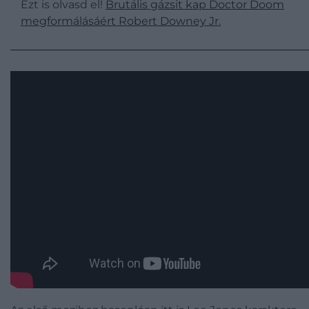
Ezt is olvasd el!
Brutális gázsit kap Doctor Doom
megformálásáért Robert Downey Jr.