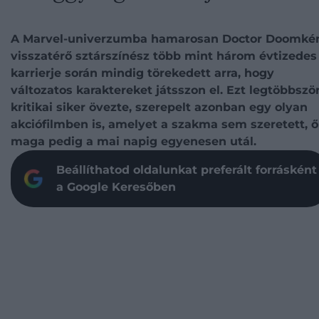
A Marvel-univerzumba hamarosan Doctor Doomké
visszatérő sztárszínész több mint három évtizedes
karrierje során mindig törekedett arra, hogy
változatos karaktereket játsszon el. Ezt legtöbbszö
kritikai siker övezte, szerepelt azonban egy olyan
akciófilmben is, amelyet a szakma sem szeretett, ő
maga pedig a mai napig egyenesen utál.
Beállíthatod oldalunkat preferált forrásként
a Google Keresőben