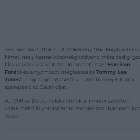
1991-ben mutatták be
A szökevény (The Fugitive)
cím
filmet, mely hamar közönségkedvenc, mára pedig igaz
filmklasszikussá vált. Az üldözöttet játszó
Harrison
Ford
ot és a nyomozót megtestesítő
Tommy Lee
Jones
t rengetegen dicsérték – utóbbi meg is kapta
szerepéért az Oscar-díjat.
Az 1998-as Életre-halálra ennek a filmnek szeretett
volna méltó folytatása lenni, mindez azonban nem jöt
össze.