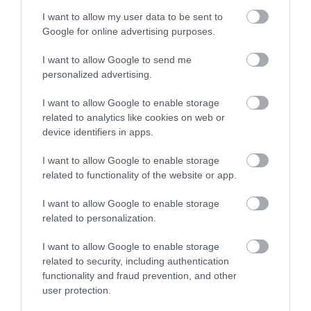
Downey Jr. szerint ez a legfontosabb filmje
I want to allow my user data to be sent to
Google for online advertising purposes.
I want to allow Google to send me
Sajnos azonban itt sem érezte jól magát. Elmondása
personalized advertising.
szerint hamar belefáradt a kétszínű ügynök egyáltalá
nem karizmatikus karakterének szerepébe, továbbá
I want to allow Google to enable storage
related to analytics like cookies on web or
kimerítőnek és sokszor feleslegesnek találta a
device identifiers in apps.
munkálatokat:
I want to allow Google to enable storage
related to functionality of the website or app.
Nem emlékszem semmire, csa
I want to allow Google to enable storage
arra, hogy rohangáltunk
related to personalization.
összevissza és úgy tettünk,
I want to allow Google to enable storage
mintha valaha is nyomába
related to security, including authentication
tudnánk érni A szökevénynek.
functionality and fraud prevention, and other
user protection.