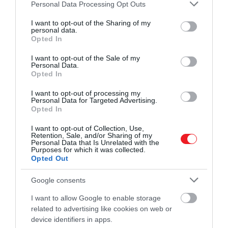
Please note that this website/app uses one or more Google
Personal Data Processing Opt Outs
Illetve ott volt még az akkor pár éves fia is
services and may gather and store information including but
motivációként.
not limited to your visit or usage behaviour. You may click to
I want to opt-out of the Sharing of my
personal data.
grant or deny consent to Google and its third-party tags to
Opted In
use your data for below specified purposes in below Google
consent section.
I want to opt-out of the Sale of my
Úgy gondoltam, talán valami
Personal Data.
Opted In
hiányzik belőlem, és amire
igazán szükségem van, hogy
I want to opt-out of processing my
Personal Data for Targeted Advertising.
egy olyan filmben
Opted In
szerepelhessek, amire szívesen
I want to opt-out of Collection, Use,
Retention, Sale, and/or Sharing of my
viszem a gyerekemet
Personal Data that Is Unrelated with the
Purposes for which it was collected.
Opted Out
Google consents
– nyilatkozta még korábban a forgatásról Downey Jr.
I want to allow Google to enable storage
related to advertising like cookies on web or
device identifiers in apps.
Ez is érdekelhet!
Mindenkit meglepett: Robert