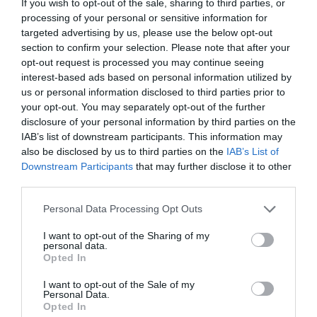
If you wish to opt-out of the sale, sharing to third parties, or
kerültek olyan videófelvételek is, ahol látszik, ahogy
processing of your personal or sensitive information for
targeted advertising by us, please use the below opt-out
a ruhát Kardashian testére próbálják erőszakolni.
section to confirm your selection. Please note that after your
opt-out request is processed you may continue seeing
A múlt hónapban, amikor a
Jean Louis
által
interest-based ads based on personal information utilized by
tervezett költeményt Kardashian viselte, a
us or personal information disclosed to third parties prior to
divatrestaurátorok és a múzeumi szakemberek
your opt-out. You may separately opt-out of the further
aggodalmukat fejezték ki.
A kritikusok között volt a
disclosure of your personal information by third parties on the
ruha eredeti tervezője,
Bob Mackie
, valamint
Sarah
IAB’s list of downstream participants. This information may
Scaturro
és
Chaédria LaBouvier
kurátorok, akik
also be disclosed by us to third parties on the
IAB’s List of
elítélték a Metropolitan Művészeti Múzeumot és a
Downstream Participants
that may further disclose it to other
third parties.
Vogue-ot a ruha kölcsönzésének engedélyezése
miatt.
Please note that this website/app uses one or more Google
Personal Data Processing Opt Outs
services and may gather and store information including but
Később pedig a Múzeumok Nemzetközi Tanácsa
not limited to your visit or usage behaviour. You may click to
I want to opt-out of the Sharing of my
personal data.
(ICOM) is csatlakozott a kritikusok csoportjához, és
grant or deny consent to Google and its third-party tags to
Opted In
közleményben ítélte el a Ripley Entertainmentet
use your data for below specified purposes in below Google
consent section.
kulturális műtárgy veszélyeztetése miatt.
I want to opt-out of the Sale of my
Personal Data.
Opted In