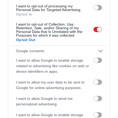
I want to opt-out of processing my
A megelőzés jobb, mint a
Personal Data for Targeted Advertising.
Opted In
gyógyítás. A helytelen
kezelés örökre tönkretesz egy
I want to opt-out of Collection, Use,
Retention, Sale, and/or Sharing of my
Personal Data that Is Unrelated with the
tárgyat
Purposes for which it was collected.
Opted Out
Google consents
– fogalmazott az ICOM képviselője a közleményben,
aki hozzátette, hogy ez hiába „csak" egy ruha,
I want to allow Google to enable storage
related to advertising like cookies on web or
műtárgyként kellett volna kezelniük.
device identifiers in apps.
Az pedig, hogy a ruha sérülése maradandó-e, még
I want to allow my user data to be sent to
nem tisztázott.
Google for online advertising purposes.
(ARTnews)
I want to allow Google to send me
personalized advertising.
Nyitókép: Profimedia.hu
I want to allow Google to enable storage