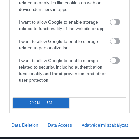
KIM KARDASHIAN
MARILYN MONROE
related to analytics like cookies on web or
device identifiers in apps.
RUHA
MET GALA
KULTÚRA
I want to allow Google to enable storage
2026. AUGUSZTUS 6. ● KULTÚRA
related to functionality of the website or app.
Majdnem megszerezte a Romanovok
örökségét az ál-Anasztázia
2026. JÚLIUS 13. ● KULTÚRA
I want to allow Google to enable storage
VIII. Henrik különleges halált szánt Boleyn
related to personalization.
Annának
I want to allow Google to enable storage
related to security, including authentication
functionality and fraud prevention, and other
user protection.
CONFIRM
Művelődj, szórakozz, kíváncsiskodj, kóstolgass
és ismerd meg a Hamu és Gyémánt világát!
Data Deletion
Data Access
Adatvédelmi szabályzat