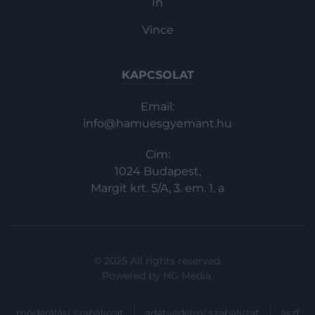
In
Vince
KAPCSOLAT
Email:
info@hamuesgyemant.hu
Cím:
1024 Budapest,
Margit krt. 5/A, 3. em. 1. a
© 2025 All rights reserved.
Powered by
HG Media
.
moderálási szabályzat
adatvédelmi szabályzat
ászf