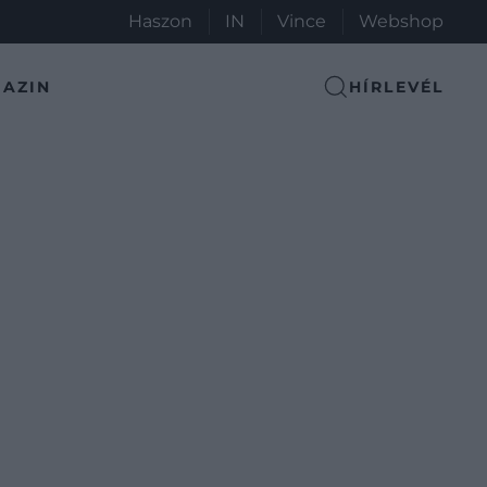
Haszon
IN
Vince
Webshop
AZIN
HÍRLEVÉL