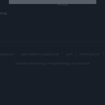
Vince
ómia
zabályzat
adatvédelmi szabályzat
ászf
médiaajánló
akadálymentességi megfelelőségi nyilatkozat