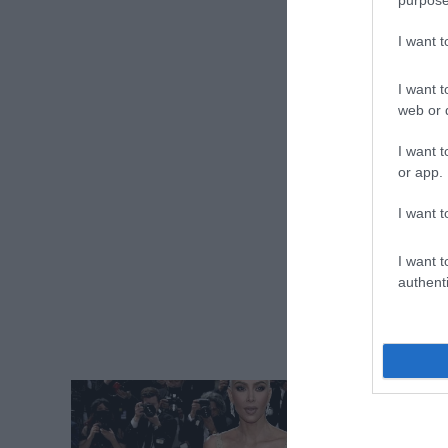
I want 
I want t
web or d
I want t
or app.
I want t
I want t
authenti