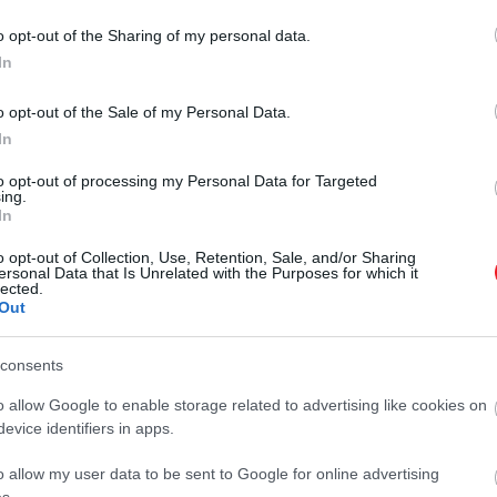
o opt-out of the Sharing of my personal data.
In
o opt-out of the Sale of my Personal Data.
In
2022. SZEPTEMBER 1. ●
to opt-out of processing my Personal Data for Targeted
5 kihagyhatatlan dolog
ing.
Szerzői filmekben és
In
szeptemberben Netflix-
dokumentumfilmekben erős hónap
o opt-out of Collection, Use, Retention, Sale, and/or Sharing
vár rád, ha az ősz első hónapját a
előfizetéssel
ersonal Data that Is Unrelated with the Purposes for which it
lected.
kanapédon tervezed eldönteni
Out
leginkább Netflixezve. De persze ha
kivételesen rossz filmre vágysz,
consents
hogy nevethess vagy
szörnyűlködhess rajta, abban sem
o allow Google to enable storage related to advertising like cookies on
lesz hiány!
evice identifiers in apps.
o allow my user data to be sent to Google for online advertising
s.