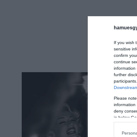
hamuesgy
If you wish 
sensitive in
confirm you
continue se
information 
further disc
participants
Downstream 
Please note
information 
deny consent
in below Go
Persona