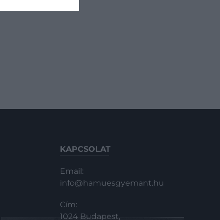
Marilyn Monroe-ra aggattak az
emberek. Életében a világ egyik
legnagyobb sztárja volt, halála után
pedig igazi legendává vált.
KAPCSOLAT
Email:
info@hamuesgyemant.hu
Cím:
1024 Budapest,