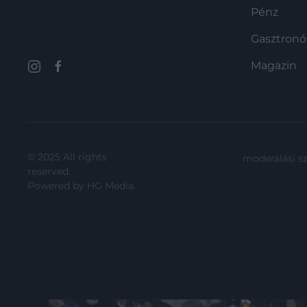
hogy jogos volt?
Pénz
Gasztron
Magazin
© 2025 All rights
moderálási s
reserved.
Powered by
HG Media
.