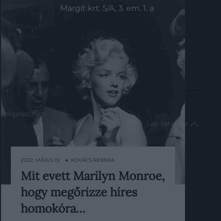
Margit krt. 5/A, 3. em. 1. a
impresszum
Lap tetejére
2022. MÁJUS 15. ● KOVÁCS REBEKA
Mit evett Marilyn Monroe,
Lehet, meglepődnél, ha
hogy megőrizze híres
megtudnád, hogy Marilyn Monroe
étrendje egyáltalán nem hasonlított
homokóra…
a mai hollywoodi színésznőkéhez.