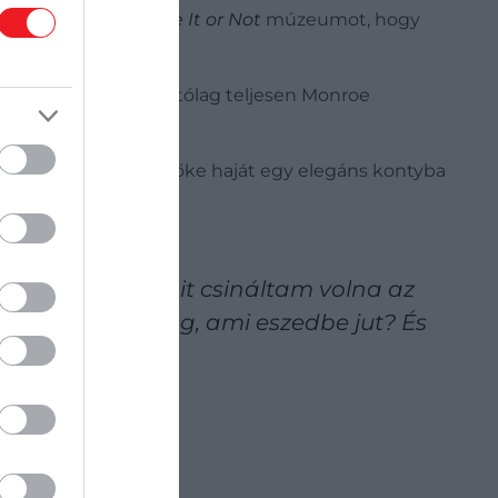
ssa a
Ripley's Believe It or Not
múzeumot, hogy
ki, mivel a ruhát állítólag teljesen Monroe
a: frissen festett szőke haját egy elegáns kontyba
viselt.
ndoltam, hogy mit csináltam volna az
amerikaibb dolog, ami eszedbe jut? És