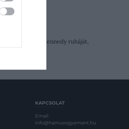
026. JÚLIUS 28. ● KULTÚRA
 borította Jackie Kennedy ruháját,
ő…
KAPCSOLAT
Email:
info@hamuesgyemant.hu