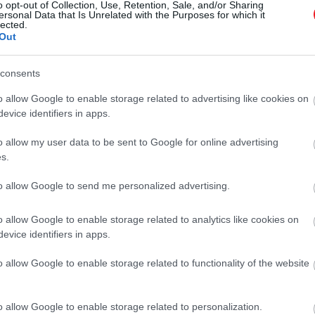
o opt-out of Collection, Use, Retention, Sale, and/or Sharing
a utazott barátjával,
Pete Davidsonnal
, hogy meglátoga
ersonal Data that Is Unrelated with the Purposes for which it
lected.
bizonyosodjon róla, valóban belefér-e.
Out
életesen passzolt rá a költemény, elég szűkös lehetett ne
consents
o allow Google to enable storage related to advertising like cookies on
ökölni, a megjelenésének többi részét pedig nem csicsázt
evice identifiers in apps.
 fülbevalót, valamint egy aprócska fehér szőrmebundát 
o allow my user data to be sent to Google for online advertising
s.
szeptemberi gála után jutott eszembe. Azt go
to allow Google to send me personalized advertising.
Balenciaga megjelenés lett volna. Mi a leg
o allow Google to enable storage related to analytics like cookies on
oe.
evice identifiers in apps.
o allow Google to enable storage related to functionality of the website
y három hét alatt tizenhat kilót kellett leadnia.
o allow Google to enable storage related to personalization.