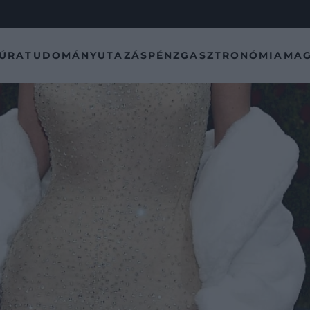
TÚRA
TUDOMÁNY
UTAZÁS
PÉNZ
GASZTRONÓMIA
MAG