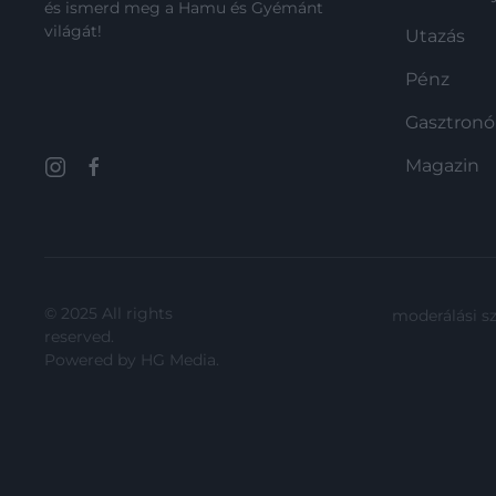
és ismerd meg a Hamu és Gyémánt
világát!
Utazás
Pénz
Gasztron
Magazin
© 2025 All rights
moderálási s
reserved.
Powered by
HG Media
.