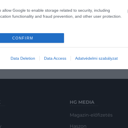
o allow Google to enable storage related to security, including
cation functionality and fraud prevention, and other user protection.
ET GALA
RUHA
DIVAT
KULTÚRA
RA
2
CONFIRM
re festette a haját
Férje agya és vére
Data Deletion
Data Access
Adatvédelmi szabályzat
K
HG MEDIA
Magazin-előfizetés
y
Haszon