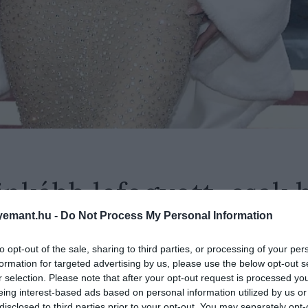
nkább lefogyott, csak 
egyik ruhájába
emant.hu -
Do Not Process My Personal Information
to opt-out of the sale, sharing to third parties, or processing of your per
formation for targeted advertising by us, please use the below opt-out s
r selection. Please note that after your opt-out request is processed y
eing interest-based ads based on personal information utilized by us or
yon szigorú diétával járt, a valóságshow-sztár eláru
disclosed to third parties prior to your opt-out. You may separately opt-