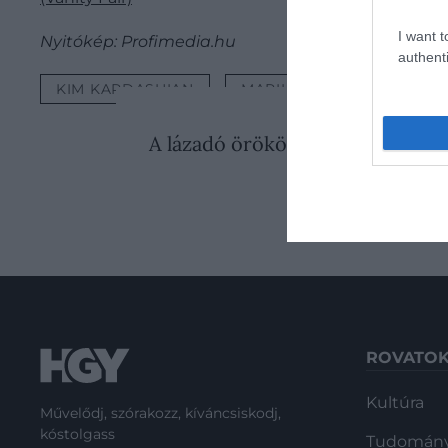
I want t
Nyitókép: Profimedia.hu
authenti
KIM KARDASHIAN
MARILYN MONROE
M
2026. JÚLIUS 14. ● KULTÚ
A lázadó örökösnő, aki rózsaszín
és…
ROVATO
Kultúra
Művelődj, szórakozz, kíváncsiskodj,
kóstolgass
Tudomán