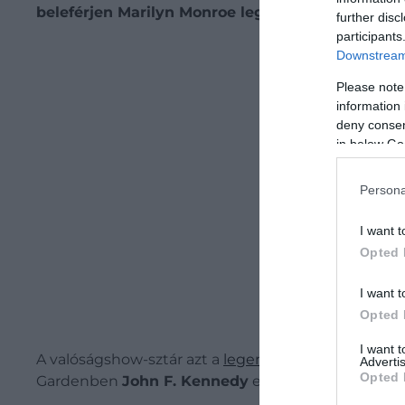
beleférjen Marilyn Monroe legikonikusabb ruháj
further disc
participants
Be
Downstream 
Please note
information 
deny consent
in below Go
Persona
I want t
Opted 
I want t
Opted 
I want 
A valóságshow-sztár azt a
legendás ruhát viselte
, 
Advertis
Opted 
Gardenben
J
ohn F. Kennedy
elnöknek előadta a
H