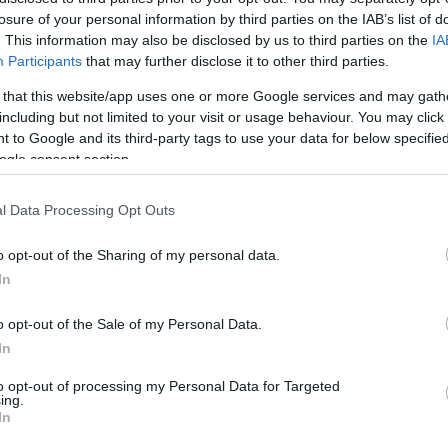
ába.
losure of your personal information by third parties on the IAB’s list of
. This information may also be disclosed by us to third parties on the
IA
állíthatod oldalunkat preferált forrásként a Google 
Participants
that may further disclose it to other third parties.
 that this website/app uses one or more Google services and may gath
including but not limited to your visit or usage behaviour. You may click 
 to Google and its third-party tags to use your data for below specifi
ogle consent section.
l Data Processing Opt Outs
o opt-out of the Sharing of my personal data.
In
o opt-out of the Sale of my Personal Data.
In
to opt-out of processing my Personal Data for Targeted
amit
Marilyn Monroe
, amikor 1962. május 19-én, mindöss
ing.
In
appy Birthday Mr. President
című dalt. Ami később a po