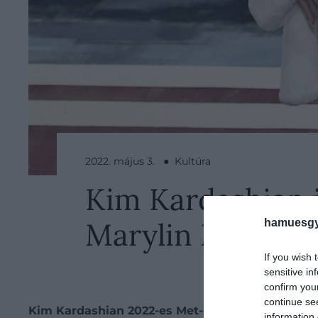
2022. május 3. ● Kultúra
Kim Kardashian i
Marylin Monroe 
hamuesgy
If you wish 
sensitive in
confirm you
continue se
Kim Kardashian 2022-es Met-gála megjelenése nag
information 