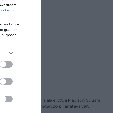
 downstream
B’s List of
Keresőben
er and store
to grant or
ed purposes
ze három hónappal a halála előtt, a Madison Square
pkultúra egyik meghatározó pillanatává vált.