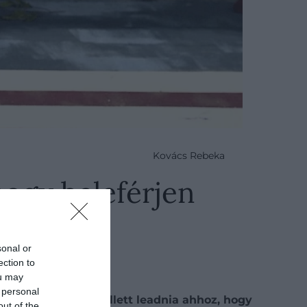
Kovács Rebeka
hogy beleférjen
sonal or
ection to
ou may
 personal
lta, hogy sokat kellett leadnia ahhoz, hogy
out of the