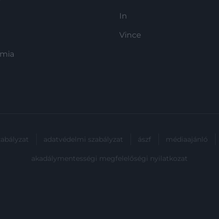
In
Vince
ómia
zabályzat
adatvédelmi szabályzat
ászf
médiaajánló
akadálymentességi megfelelőségi nyilatkozat