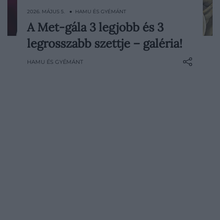
2026. MÁJUS 5. ● HAMU ÉS GYÉMÁNT
A Met-gála 3 legjobb és 3
A 2026-os Met-gála ismét bebizonyította,
legrosszabb szettje – galéria!
hogy a divat világa akkor igazán izgalmas,
ha a határokkal játszik. Az idei, „Fashion is
HAMU ÉS GYÉMÁNT
Art” (a divat művészet) tematika
kifejezetten tág értelmezést adott a
sztároknak: a vendégeknek a
felöltöztetett test művészeti…