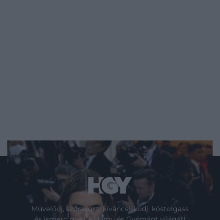
Művelődj, szórakozz, kíváncsiskodj, kóstolgass
és ismerd meg a Hamu és Gyémánt világát!