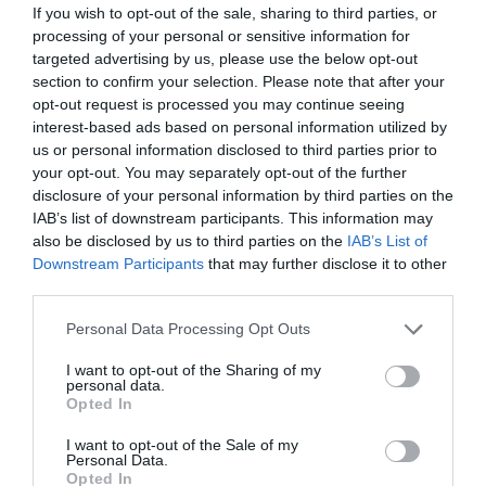
If you wish to opt-out of the sale, sharing to third parties, or
processing of your personal or sensitive information for
targeted advertising by us, please use the below opt-out
section to confirm your selection. Please note that after your
opt-out request is processed you may continue seeing
interest-based ads based on personal information utilized by
us or personal information disclosed to third parties prior to
your opt-out. You may separately opt-out of the further
disclosure of your personal information by third parties on the
IAB’s list of downstream participants. This information may
2022. MÁJUS 22. ● HAMU ÉS GYÉMÁNT
also be disclosed by us to third parties on the
IAB’s List of
Kicsit sem örült Marilyn
Downstream Participants
that may further disclose it to other
Bob Mackie divattervező szerint – aki az
third parties.
Monroe ruhatervezője, hogy
eredeti ruha vázlatát rajzolta meg – óriási
Please note that this website/app uses one or more Google
Personal Data Processing Opt Outs
hiba volt Kim Kardashianre adni Marilyn
Kim…
services and may gather and store information including but
Monroe ikonikus ruháját.
not limited to your visit or usage behaviour. You may click to
I want to opt-out of the Sharing of my
HAMU ÉS GYÉMÁNT
personal data.
grant or deny consent to Google and its third-party tags to
Opted In
use your data for below specified purposes in below Google
consent section.
I want to opt-out of the Sale of my
Personal Data.
Opted In