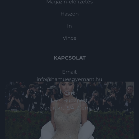
Magazin-előfizetés
Haszon
In
Vince
KAPCSOLAT
Email:
info@hamuesgyemant.hu
Cím:
1024 Budapest,
Margit krt. 5/A, 3. em. 1. a