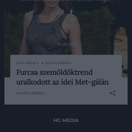
ROVATOK
Kultúra
Tudomány
2022. MÁJUS 3. ● KOVÁCS REBEKA
Utazás
Furcsa szemöldöktrend
Viszlát vastag szemöldök?
Pénz
uralkodott az idei Met-gálán
Gasztronómia
KOVÁCS REBEKA
Magazin
HG MEDIA