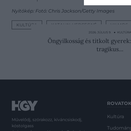
Nyitókép: Fotó: Chris Jackson/Getty Images
KULTÚRA
KATALIN HERCEGNÉ
VILMOS
2026. JÚLIUS 9. ● KULTÚR
Öngyilkosság és titkolt gyerek:
tragikus…
ROVATO
Kultúra
Művelődj, szórakozz, kíváncsiskodj,
kóstolgass
Tudomán