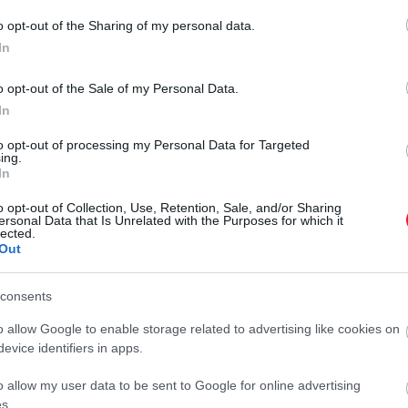
o opt-out of the Sharing of my personal data.
In
ilmos és Harry kapcsolatának javítására
o opt-out of the Sale of my Personal Data.
In
to opt-out of processing my Personal Data for Targeted
etlenül nehéz volt számunkra. Az általunk ism
ing.
In
t találnunk a módját, hogyan navigáljunk a 
o opt-out of Collection, Use, Retention, Sale, and/or Sharing
ersonal Data that Is Unrelated with the Purposes for which it
lected.
Out
potáról szóló nyilatkozatábanm majd hozzátette:
consents
etett, ijesztő és kiszámíthatatlan, különös
o allow Google to enable storage related to advertising like cookies on
evice identifiers in apps.
 arra emlékeztetett minket Vilmossal, hogy 
 gyakran természetesnek veszünk. Azért, hog
o allow my user data to be sent to Google for online advertising
s.