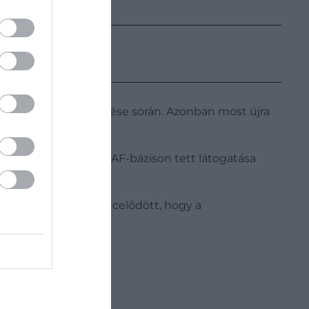
ámasza volt a felépülése során. Azonban most újra
18-ban egy ciprusi RAF-bázison tett látogatása
lmos herceg azzal viccelődött, hogy a
l, aki közölte vele: