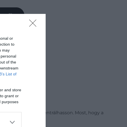
Keresőben
sonal or
ection to
ou may
 personal
out of the
 downstream
B’s List of
er and store
to grant or
ed purposes
ló felépülésére koncentrálhasson. Most, hogy a
kezdi
a Marie Claire.