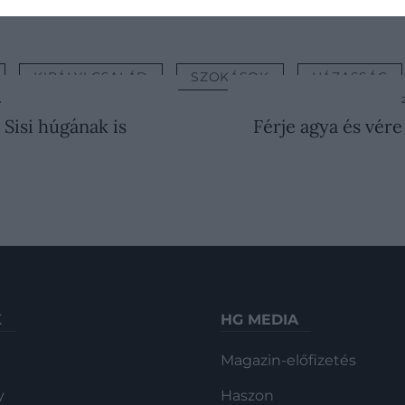
KIRÁLYI CSALÁD
SZOKÁSOK
HÁZASSÁG
A
 Sisi húgának is
Férje agya és vére
K
HG MEDIA
Magazin-előfizetés
y
Haszon