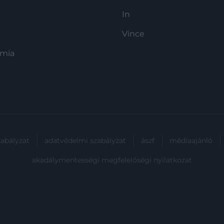
In
Vince
ómia
zabályzat
adatvédelmi szabályzat
ászf
médiaajánló
akadálymentességi megfelelőségi nyilatkozat