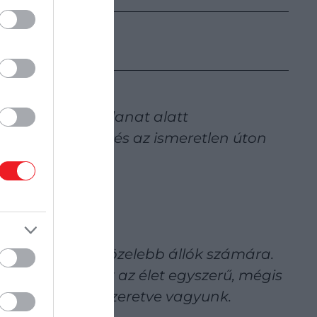
ert élet egy pillanat alatt
viharos vizeken és az ismeretlen úton
en a hozzád legközelebb állók számára.
hálásak legyünk az élet egyszerű, mégis
y szeretünk és szeretve vagyunk.