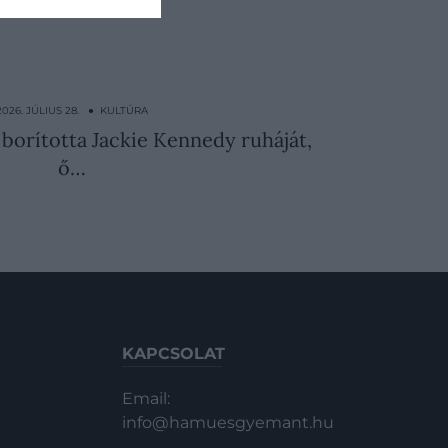
2026. JÚLIUS 28. ● KULTÚRA
 borította Jackie Kennedy ruháját,
ő…
KAPCSOLAT
Email:
info@hamuesgyemant.hu