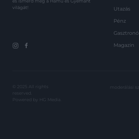
és ismerd meg a Hamu és Gyémánt
világát!
Utazás
Pénz
Gasztron
Magazin
© 2025 All rights
moderálási s
reserved.
Powered by
HG Media
.