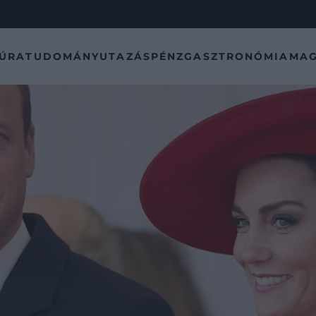
TÚRA
TUDOMÁNY
UTAZÁS
PÉNZ
GASZTRONÓMIA
MAG