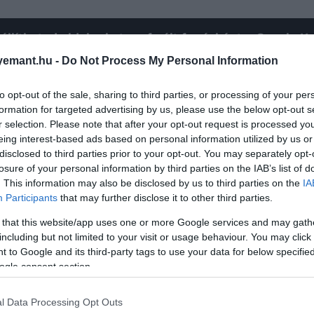
állíthatod oldalunkat preferált forrásként a Google 
emant.hu -
Do Not Process My Personal Information
to opt-out of the sale, sharing to third parties, or processing of your per
formation for targeted advertising by us, please use the below opt-out s
r selection. Please note that after your opt-out request is processed y
eing interest-based ads based on personal information utilized by us or
disclosed to third parties prior to your opt-out. You may separately opt-
losure of your personal information by third parties on the IAB’s list of
. This information may also be disclosed by us to third parties on the
IA
Participants
that may further disclose it to other third parties.
 that this website/app uses one or more Google services and may gath
including but not limited to your visit or usage behaviour. You may click 
 to Google and its third-party tags to use your data for below specifi
ogle consent section.
tán hosszabb szünetet tartott, hogy a rákbetegségéből va
tóan elkezdi növelni nyilvános szerepléseinek számát –
l Data Processing Opt Outs