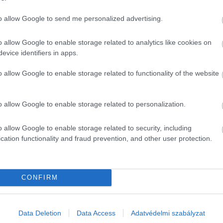
to allow Google to send me personalized advertising.
l Katalin hercegnéről
o allow Google to enable storage related to analytics like cookies on
evice identifiers in apps.
o allow Google to enable storage related to functionality of the website
a világ, Katalin hangsúlyozza, hogy férje milyen erős t
se férjéről.
o allow Google to enable storage related to personalization.
otthoni szokásaira reflektált − ezt a walesi hercegné 20
o allow Google to enable storage related to security, including
cation functionality and fraud prevention, and other user protection.
mára kialakított új rekreációs létesítményt vizsgálta, Vi
 kanapéktól
”. Ezt gyors visszavágás követte Katalin részérő
CONFIRM
y rémálom vagy.
Data Deletion
Data Access
Adatvédelmi szabályzat