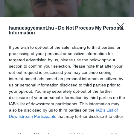
hamuesgyemant.hu -
Do Not Process My Personal
Information
If you wish to opt-out of the sale, sharing to third parties, or
processing of your personal or sensitive information for
targeted advertising by us, please use the below opt-out
2024. ÁPRILIS 23. ● HAMU ÉS GYÉMÁNT
section to confirm your selection. Please note that after your
Egy szakértő szerint szinte
opt-out request is processed you may continue seeing
Hónapok óta óriási nyomás nehezedik
már-már Vilmos uralkodik
interest-based ads based on personal information utilized by
Vilmos herceg vállaira. Felesége, Katalin
us or personal information disclosed to third parties prior to
hercegné betegsége érthető módon
Károly…
your opt-out. You may separately opt-out of the further
nagyon megviseli őt, apja egészségi
disclosure of your personal information by third parties on the
HAMU ÉS GYÉMÁNT
állapota miatt ráadásul a királyi család
IAB’s list of downstream participants. This information may
ügyeiben is nagyobb szerepet kell
also be disclosed by us to third parties on the
IAB’s List of
Downstream Participants
that may further disclose it to other
vállalnia.
third parties.
Please note that this website/app uses one or more Google