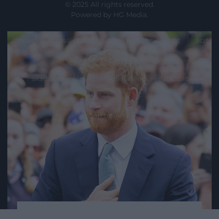
© 2025 All rights reserved.
Powered by
HG Media
.
moderálási szabályzat
adatvédelmi szabályzat
ászf
médiaajánló
impresszum
akadálymentességi megfelelőségi nyilatkozat
Lap tetejére
2024. MÁRCIUS 28. ● HAMU ÉS GYÉMÁNT