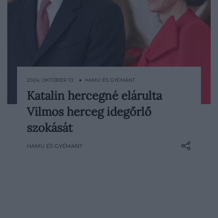
2024. OKTÓBER 10. ● HAMU ÉS GYÉMÁNT
Katalin hercegné elárulta
Katalin és Vilmos házassága szorosabb,
Vilmos herceg idegőrlő
mint valaha, ám a napokban fény derült a
herceg idegesítő szokására, amivel a
szokását
hercegnét az őrületbe kergeti.
HAMU ÉS GYÉMÁNT