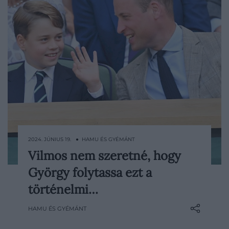
2024. JÚNIUS 19. ● HAMU ÉS GYÉMÁNT
Vilmos nem szeretné, hogy
Vilmos herceg nem feltétlenül szeretné,
György folytassa ezt a
ha legidősebb fia, a 10 éves György herceg
az ő nyomdokaiba lépne, amikor felnő.
történelmi…
HAMU ÉS GYÉMÁNT