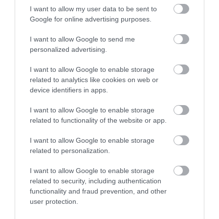
I want to allow my user data to be sent to
Google for online advertising purposes.
I want to allow Google to send me
personalized advertising.
I want to allow Google to enable storage
related to analytics like cookies on web or
device identifiers in apps.
I want to allow Google to enable storage
related to functionality of the website or app.
I want to allow Google to enable storage
related to personalization.
2024. ÁPRILIS 20. ● HAMU ÉS GYÉMÁNT
Vilmosék tudják, hogy komoly
I want to allow Google to enable storage
A trónutódlási sor nagy beszédtéma II.
nehézséggel kell majd…
related to security, including authentication
Erzsébet királynő 2022 szeptemberében
functionality and fraud prevention, and other
bekövetkezett halála óta. III. Károly királyt
user protection.
HAMU ÉS GYÉMÁNT
tavaly májusban hivatalosan is uralkodóvá