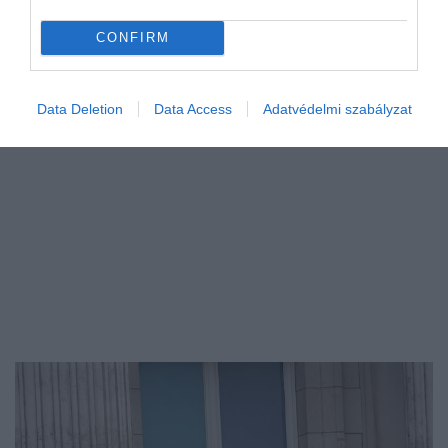
koronázták, és sokan találgatták, hogy mit
hoz a jövő nemcsak Vilmos herceg,
CONFIRM
hanem gyermekei számára is.
Data Deletion
Data Access
Adatvédelmi szabályzat