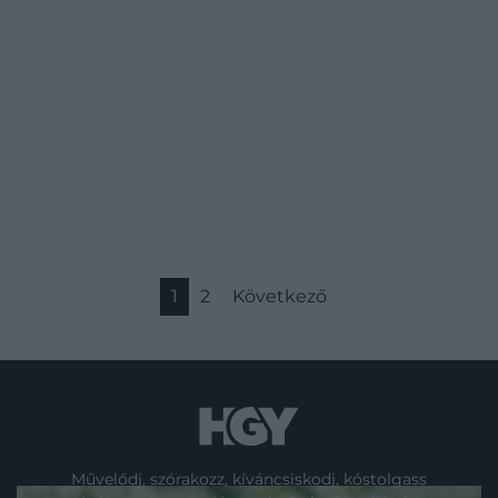
1
2
Következő
Művelődj, szórakozz, kíváncsiskodj, kóstolgass