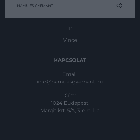
elárult. A brit királyi család tagjai, köztük a
Magazin-előfizetés
HAMU ÉS GYÉMÁNT
néhai királynő, Károly király és Kamilla
Haszon
királyné, közismerten biztonsági okokból
álneveket használnak.
In
Vince
KAPCSOLAT
Email:
info@hamuesgyemant.hu
Cím:
1024 Budapest,
Margit krt. 5/A, 3. em. 1. a