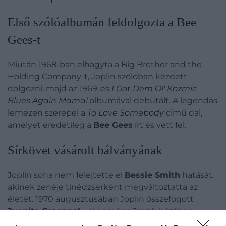
Első szólóalbumán feldolgozta a Bee
Gees-t
Miután 1968-ban elhagyta a Big Brother and the
Holding Company-t, Joplin szólóban kezdett
dolgozni, majd az 1969-es
I Got Dem Ol' Kozmic
Blues Again Mama!
albumával debütált. A legendás
lemezen szerepel a
To Love Somebody
című dal,
amelyet eredetileg a
Bee Gees
írt és vett fel.
Sírkövet vásárolt bálványának
Joplin soha nem felejtette el
Bessie Smith
hatását,
akinek zenéje tinédzserként megváltoztatta az
életét. 1970 augusztusában Joplin összefogott
Juanita Greennel
– aki egykor Smith házában
dolgozott –, hogy sírkövet vásároljon a néhai blues