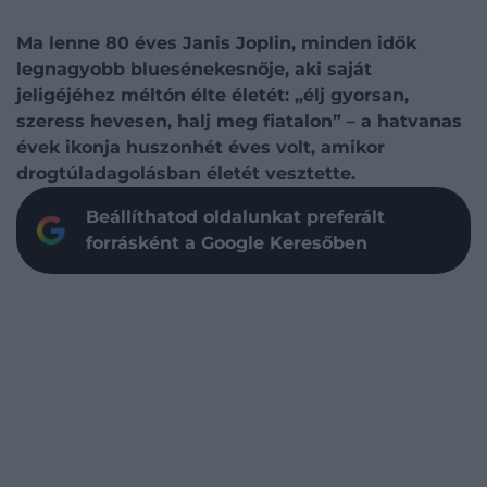
Ma lenne 80 éves Janis Joplin, minden idők
legnagyobb bluesénekesnője, aki saját
jeligéjéhez méltón élte életét: „élj gyorsan,
szeress hevesen, halj meg fiatalon” – a hatvanas
évek ikonja huszonhét éves volt, amikor
drogtúladagolásban életét vesztette.
Beállíthatod oldalunkat preferált
forrásként a Google Keresőben