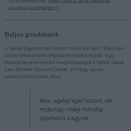
Ez is érdekelhet:
Miért utálta Janis Joplin az
európai közönséget?
Baljós gondolatok
A Texasi Egyetemen töltött rövid idő alatt, 1962-ben
Joplin elkészítette legelső lemezfelvételét. Egy
diáktársánál énekelte magnószalagra a
What Good
Can Drinkin' Do
című dalát, ami egy igazán
sokatmondó sorral zárul:
Nos, egész éjjel iszom, de
másnap még mindig
szomorú vagyok.