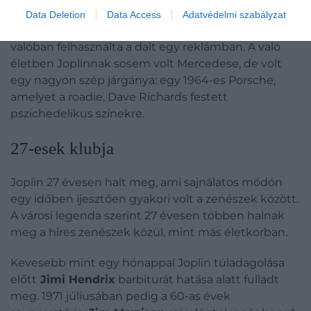
me a Mercedes-Benz.") Ez lett az egyik jellegzetes
Data Deletion
Data Access
Adatvédelmi szabályzat
dallama, és a 90-es évek közepén a Mercedes
valóban felhasználta a dalt egy reklámban. A való
életben Joplinnak sosem volt Mercedese, de volt
egy nagyon szép járgánya: egy 1964-es Porsche,
amelyet a roadie, Dave Richards festett
pszichedelikus színekre.
27-esek klubja
Joplin 27 évesen halt meg, ami sajnálatos módón
egy időben ijesztően gyakori volt a zenészek között.
A városi legenda szerint 27 évesen többen halnak
meg a híres zenészek közül, mint más életkorban.
Kevesebb mint egy hónappal Joplin túladagolása
előtt
Jimi Hendrix
barbiturát hatása alatt fulladt
meg. 1971 júliusában pedig a 60-as évek