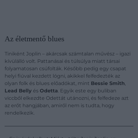
Az életmentő blues
Tiniként Joplin – akárcsak számtalan művész – igazi
kívülálló volt. Pattanásai és túlsúlya miatt társai
folyamatosan csúfolták. Később pedig egy csapat
helyi fiúval kezdett lógni, akikkel felfedezték az
olyan folk és blues előadókat, mint
Bessie Smith
,
Lead Belly
és
Odetta
. Egyik este egy buliban
viccből elkezdte Odettát utánozni, és felfedeze azt
az erőt hangjában, amiről nem is tudta, hogy
rendelkezik.