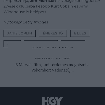
szupersztárja,
Jim Morrison
szívelégtelenségben. A
27-esek klubjába később Kurt Cobain és Amy
Winehouse is belépett.
Nyitókép: Getty Images
JANIS JOPLIN
ÉNEKESNŐ
BLUES
ZENE
SZÜLETÉSNAP
KULTÚRA
2026. AUGUSZTUS 5. ● KULTÚRA
Ezért építették a vécéket disznóól fölé az
ókori Kínában
2026. JÚLIUS 23. ● KULTÚRA
6 Marvel-film, amit érdemes megnézni a
Pókember: Vadonatúj…