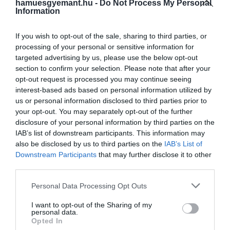
hamuesgyemant.hu -
Do Not Process My Personal
nagyasszonyának addig jelöletlen sírjára. A sírfelirat
Information
pedig így szólt:
If you wish to opt-out of the sale, sharing to third parties, or
processing of your personal or sensitive information for
targeted advertising by us, please use the below opt-out
A világ legnagyobb
section to confirm your selection. Please note that after your
bluesénekesnője soha nem
opt-out request is processed you may continue seeing
interest-based ads based on personal information utilized by
fogja abbahagyni az
us or personal information disclosed to third parties prior to
éneklést."
your opt-out. You may separately opt-out of the further
disclosure of your personal information by third parties on the
IAB’s list of downstream participants. This information may
also be disclosed by us to third parties on the
IAB’s List of
Smith 1937-ben halt meg, körülbelül hat évvel Joplin
Downstream Participants
that may further disclose it to other
születése előtt, így soha nem találkoztak. De Joplin
third parties.
sokszor hivatkozott magára úgy, mint Bessie
Please note that this website/app uses one or more Google
Personal Data Processing Opt Outs
reinkarnációja.
services and may gather and store information including but
not limited to your visit or usage behaviour. You may click to
I want to opt-out of the Sharing of my
personal data.
grant or deny consent to Google and its third-party tags to
Opted In
use your data for below specified purposes in below Google