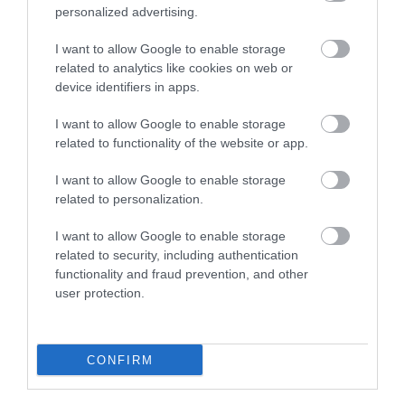
personalized advertising.
Életében csak egy igazi slágere volt
I want to allow Google to enable storage
related to analytics like cookies on web or
A posztumusz
Me and Bobby McGee
előtt
device identifiers in apps.
Joplinnak csupán egyetlen Top 40-es slágere volt a
Billboard Hot 100-as listáján, ami nem más, mint a
I want to allow Google to enable storage
Piece of My Heart
, amelyet a Big Brother and the
related to functionality of the website or app.
Holding Company adott ki 1968-ban. A kislemez a 12.
I want to allow Google to enable storage
helyig jutott, és hozzájárult ahhoz, hogy a
Cheap
related to personalization.
Thrills
című album – a Big Brotherrel közös második
és egyben utolsó LP-je – a Billboard 200-as lista első
I want to allow Google to enable storage
helyére kerüljön.
related to security, including authentication
functionality and fraud prevention, and other
Soha nem kapta meg a Mercedes-Benzét
user protection.
1970. október 1-jén, az utolsó stúdiómunkája során
Joplin felvette a "Mercedes Benz" című dalt, amely
CONFIRM
az amerikai fogyasztói társadalomról szóló ravasz
kommentár. (Szövegminta: "Oh Lord, won't you buy