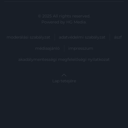
© 2025 All rights reserved.
Powered by
HG Media
.
moderálási szabályzat
adatvédelmi szabályzat
ászf
médiaajánló
impresszum
akadálymentességi megfelelőségi nyilatkozat
Lap tetejére