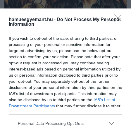
hamuesgyemant.hu -
Do Not Process My Personal
Information
If you wish to opt-out of the sale, sharing to third parties, or
processing of your personal or sensitive information for
2025. ÁPRILIS 6. ● TURI DÁNIEL
targeted advertising by us, please use the below opt-out
A 27-esek klubja: öt híresség,
section to confirm your selection. Please note that after your
A popkultúra egyik legrejtélyesebb és
opt-out request is processed you may continue seeing
aki tragikusan fiatalon…
legtragikusabb fenoménja az
interest-based ads based on personal information utilized by
úgynevezett 27-esek klubja – a csoport
us or personal information disclosed to third parties prior to
TURI DÁNIEL
your opt-out. You may separately opt-out of the further
olyan hírességeket, művészeket foglal
disclosure of your personal information by third parties on the
magába, akik megrázó módon mind 27
IAB’s list of downstream participants. This information may
éves korukban hunytak el. Az évek során
also be disclosed by us to third parties on the
IAB’s List of
több ikonikus zenész és művész vált a
Downstream Participants
that may further disclose it to other
szomorú klub tagjává, akik karrierjük…
third parties.
Please note that this website/app uses one or more Google
Personal Data Processing Opt Outs
services and may gather and store information including but