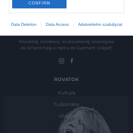
CONFIRM
Data Deletion
Data Access
Adatvédelmi szabályzat
Művelődj, szórakozz, kíváncsiskodj, kóstolgass
és ismerd meg a Hamu és Gyémánt világát!
ROVATOK
Kultúra
Tudomány
Utazás
Pénz