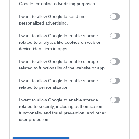
Google for online advertising purposes.
I want to allow Google to send me
personalized advertising.
I want to allow Google to enable storage
related to analytics like cookies on web or
2024. OKTÓBER 29. ● HAMU ÉS GYÉMÁNT
device identifiers in apps.
Janis Joplin leleményesen állt
Az 1960-as években a rock and roll már
I want to allow Google to enable storage
bosszút a Rolling Stoneson
majdnem egy évtizede teljes lendülettel
related to functionality of the website or app.
jelen volt Amerikában, de a brit zenekarok
HAMU ÉS GYÉMÁNT
hirtelen jött népszerűsége elsöprő erejű
I want to allow Google to enable storage
volt. Ebben az időszakban a Rolling
related to personalization.
Stones is a tengerentúlon turnézott, Janis
I want to allow Google to enable storage
Joplin viszont nem volt elragadtatva attól,
related to security, including authentication
amit a banda…
functionality and fraud prevention, and other
user protection.