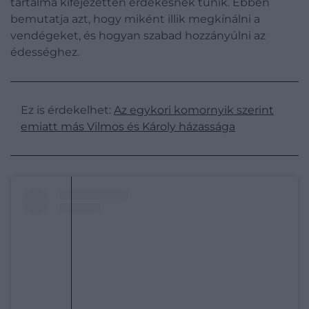
tartalma kifejezetten érdekesnek tűnik. Ebben
bemutatja azt, hogy miként illik megkínálni a
vendégeket, és hogyan szabad hozzányúlni az
édességhez.
Ez is érdekelhet:
Az egykori komornyik szerint
emiatt más Vilmos és Károly házassága