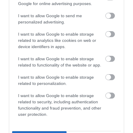
Google for online advertising purposes.
Hölgyeim és uraim, kérem ne
feledjék, hogy a reggeli
I want to allow Google to send me
personalized advertising.
sütemény elfogyasztása
közben csak egyet vehetnek
I want to allow Google to enable storage
related to analytics like cookies on web or
el
device identifiers in apps.
I want to allow Google to enable storage
related to functionality of the website or app.
– folytatta Harrold.
I want to allow Google to enable storage
A videó nem meglepő módon komoly elérést
related to personalization.
generált, és természetesen a kommentszekció is
reagált a fentebb leírtakra.
I want to allow Google to enable storage
related to security, including authentication
A mohóbb hozzászólók kissé felháborodtak azon,
functionality and fraud prevention, and other
user protection.
hogy csak egy süteményt vehetnek el a tányérról,
de több olyan építő komment is érkezett, amely
kifejezetten érdekesnek hangzik.