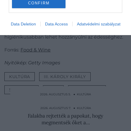
CONFIRM
Az egyikük például arra hívta fel a figyelmet, hogy
semmiképp se a kínáló tál felett harapjunk bele a
sütibe, míg egy másik hozzászóló egy fogó
Data Deletion
Data Access
Adatvédelmi szabályzat
használatát javasolta, amely segítségével sokkal
higiénikusabban lehet hozzányúlni az édességhez.
Forrás:
Food & Wine
Nyitókép: Getty Images
KULTÚRA
III. KÁROLY KIRÁLY
SÜTEMÉNY
EVÉS
KOMORNYIK
2026. AUGUSZTUS 5. ● KULTÚRA
Mindenki figyel mindenkit, ezért lehetetlen
fellázadni…
2026. AUGUSZTUS 7. ● KULTÚRA
Falakba rejtették a papokat, hogy
megmentsék őket a…