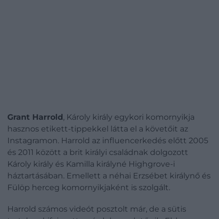
Grant Harrold
, Károly király egykori komornyikja
hasznos etikett-tippekkel látta el a követőit az
Instagramon. Harrold az influencerkedés előtt 2005
és 2011 között a brit királyi családnak dolgozott
Károly király és Kamilla királyné Highgrove-i
háztartásában. Emellett a néhai Erzsébet királynő és
Fülöp herceg komornyikjaként is szolgált.
Harrold számos videót posztolt már, de a sütis