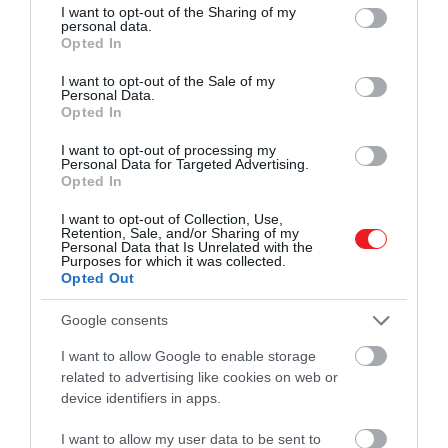
Kínáld meg először a
not limited to your visit or usage behaviour. You may click to
I want to opt-out of the Sharing of my
personal data.
vendégeidet. Nem számít,
grant or deny consent to Google and its third-party tags to
Opted In
use your data for below specified purposes in below Google
mennyire éhesek vagy hány
consent section.
I want to opt-out of the Sale of my
sütemény ül a tányéron, az
Personal Data.
Opted In
etikett szerint mindenkinek
esélye van arra, hogy a
I want to opt-out of processing my
Personal Data for Targeted Advertising.
házigazda előtt igényt
Opted In
tarthasson egy
I want to opt-out of Collection, Use,
Retention, Sale, and/or Sharing of my
péksüteményre
Personal Data that Is Unrelated with the
Purposes for which it was collected.
Opted Out
Google consents
– mondja Harrold.
I want to allow Google to enable storage
Az egykori komornyik ezután rátért a vendégek
related to advertising like cookies on web or
helyes magatartására is.
device identifiers in apps.
I want to allow my user data to be sent to