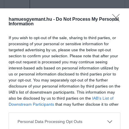
hamuesgyemant.hu -
Do Not Process My Personal
Information
A bejegyzés megtekintése az Instagramon
If you wish to opt-out of the sale, sharing to third parties, or
processing of your personal or sensitive information for
targeted advertising by us, please use the below opt-out
section to confirm your selection. Please note that after your
opt-out request is processed you may continue seeing
interest-based ads based on personal information utilized by
us or personal information disclosed to third parties prior to
your opt-out. You may separately opt-out of the further
disclosure of your personal information by third parties on the
IAB’s list of downstream participants. This information may
The Royal Butler (@the_royal_butler) által megosztott
also be disclosed by us to third parties on the
IAB’s List of
bejegyzés
Downstream Participants
that may further disclose it to other
third parties.
Please note that this website/app uses one or more Google
Personal Data Processing Opt Outs
services and may gather and store information including but