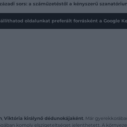
zadi sors: a száműzetéstől a kényszerű szanatórium
állíthatod oldalunkat preferált forrásként a Google 
n
,
Viktória királynő dédunokájaként
. Már gyerekkorába
világában komoly elszigeteltséget jelenthetett. A környe