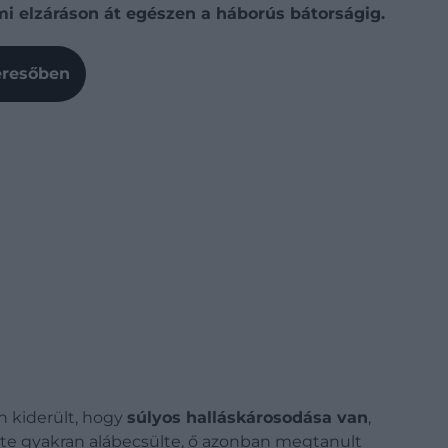
i elzáráson át egészen a háborús bátorságig.
Keresőben
n kiderült, hogy
súlyos halláskárosodása van
,
zete gyakran alábecsülte, ő azonban megtanult