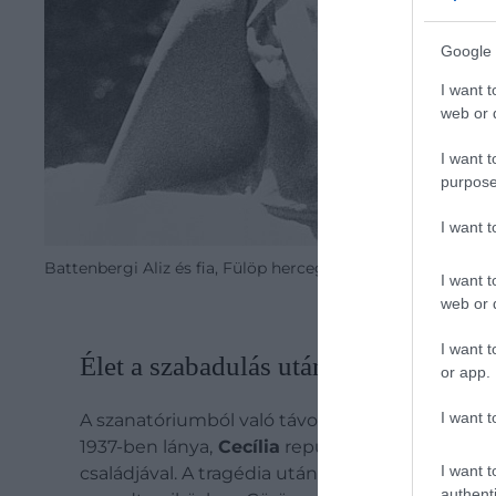
Google 
I want t
web or d
I want t
purpose
I want 
Battenbergi Aliz és fia, Fülöp herceg
I want t
web or d
I want t
Élet a szabadulás után
or app.
I want t
A szanatóriumból való távozása után évekre elt
1937-ben lánya,
Cecília
repülőgép-szerencsétlen
I want t
családjával. A tragédia után lassan visszatalá
authenti