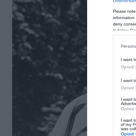
Downstream 
Please note
information 
deny consent
in below Go
Persona
I want t
Opted 
I want t
Opted 
I want 
Advertis
Opted 
I want t
of my P
was col
Opted 