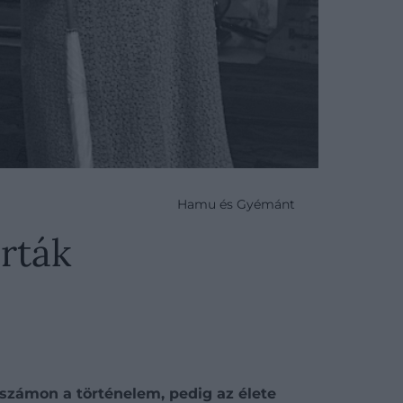
Hamu és Gyémánt
árták
 számon a történelem, pedig az élete