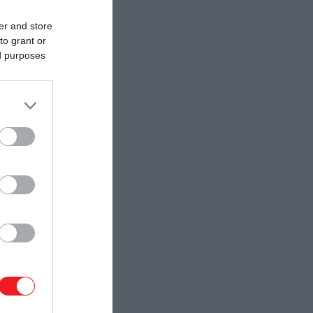
er and store
to grant or
ed purposes