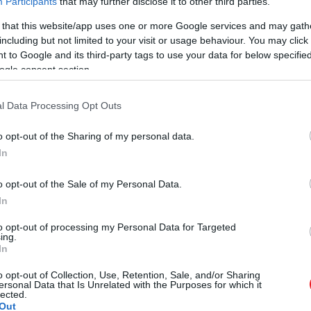
Participants
that may further disclose it to other third parties.
 that this website/app uses one or more Google services and may gath
including but not limited to your visit or usage behaviour. You may click 
 to Google and its third-party tags to use your data for below specifi
ogle consent section.
l Data Processing Opt Outs
o opt-out of the Sharing of my personal data.
In
o opt-out of the Sale of my Personal Data.
In
to opt-out of processing my Personal Data for Targeted
ing.
In
o opt-out of Collection, Use, Retention, Sale, and/or Sharing
ersonal Data that Is Unrelated with the Purposes for which it
lected.
Out