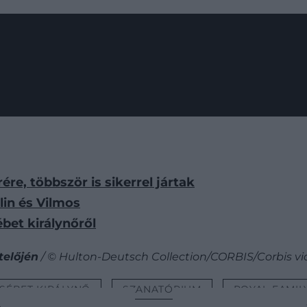
ére, többször is sikerrel jártak
lin és Vilmos
bet királynőről
telőjén
/ © Hulton-Deutsch Collection/CORBIS/Corbis v
RZSÉBET KIRÁLYNŐ
SZANATÓRIUM
ROYAL FAMIL
A