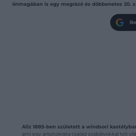
önmagában is egy megrázó és döbbenetes 20. szá
Be
Aliz 1885-ben született a windsori kastélyba
ami egy arisztokrata család szabályokkal teli 