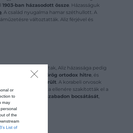
el
1903-ban házasodott össze
. Házasságuk
p
. A család nyugalma hamar széthullott. A
áműzetésre változtatták. Aliz férjével és
 támogatására szorultak, Aliz házassága pedig
. 1928-ban áttért a
görög ortodox hitre
, és
triai kezelés alá került
. A korabeli orvosok
orrások szerint akarata ellenére szakították el a
sonal or
éjű,
többször kérte szabadon bocsátását
,
ection to
ou may
 personal
out of the
 downstream
B’s List of