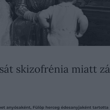
sát skizofrénia miatt z
ébet anyósaként, Fülöp herceg édesanyjaként tartotta