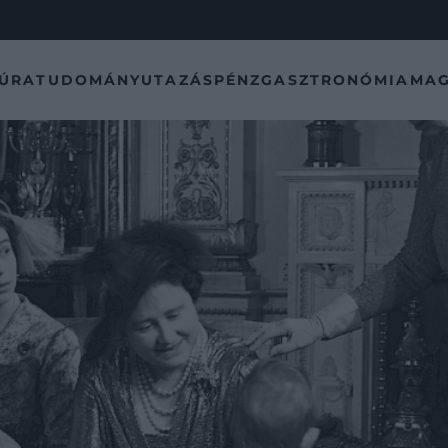
TÚRA
TUDOMÁNY
UTAZÁS
PÉNZ
GASZTRONÓMIA
MAG