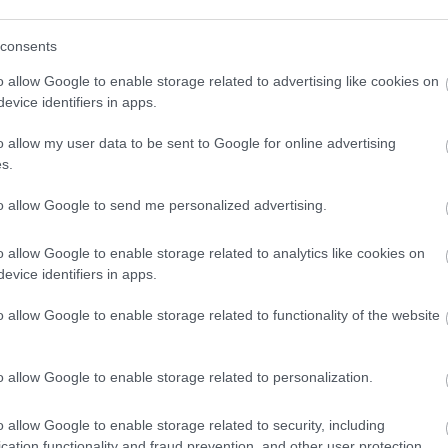
consents
o allow Google to enable storage related to advertising like cookies on
evice identifiers in apps.
o allow my user data to be sent to Google for online advertising
s.
to allow Google to send me personalized advertising.
o allow Google to enable storage related to analytics like cookies on
evice identifiers in apps.
o allow Google to enable storage related to functionality of the website
o allow Google to enable storage related to personalization.
űnt családja látóteréből.
Egyszerű panziókban élt, vis
ségben meghalt férjével és gyermekeivel együtt. Aliz 
o allow Google to enable storage related to security, including
lt ahhoz az élethez, amelyben másokról gondoskodhatott.
cation functionality and fraud prevention, and other user protection.