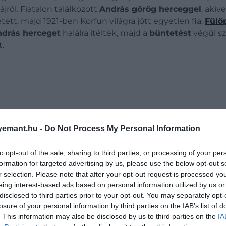
ájról. Fiatalon találkozott
András görög herceggel
, akiv
ett, majd 1921-ben Korfun világra jött egyetlen fia,
Fülö
drás herceget
halálra ítélték, majd a
büntetést
végül sz
.
. Elveszítették vagyonuk és rangjuk biztonságát, rokonok
én indult. Közben
egyre erősebben fordult a vallás felé
emant.hu -
Do Not Process My Personal Information
t. Családja aggódni kezdett érte, majd 1930-ban
pszichiá
evue Szanatóriumba vitték. A rendelkezésre álló életrajzi f
to opt-out of the sale, sharing to third parties, or processing of your per
 az intézményt. Aliz mindvégig azt állította, hogy épelm
formation for targeted advertising by us, please use the below opt-out s
r selection. Please note that after your opt-out request is processed y
ját rokonai is részt vettek a döntésben.
eing interest-based ads based on personal information utilized by us or
disclosed to third parties prior to your opt-out. You may separately opt-
losure of your personal information by third parties on the IAB’s list of
. This information may also be disclosed by us to third parties on the
IA