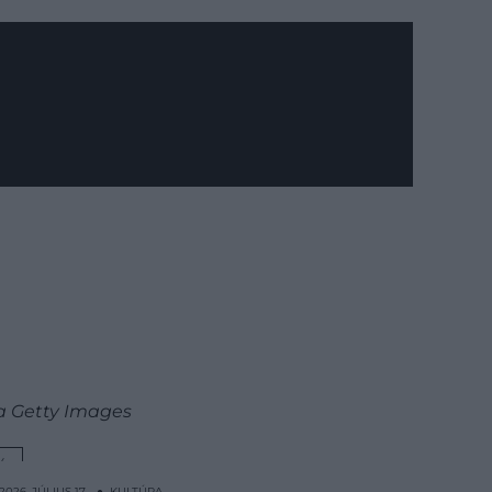
ia Getty Images
Y
2026. JÚLIUS 17. ● KULTÚRA