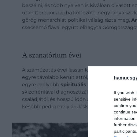
beszélni, és több nyelven is kiválóan olvasott sz
után Görögországba költözött, négy lánya szület
görög monarchiát politikai válság rázta meg,
An
csecsemő fiával együtt elhagyta Görögországot
A szanatórium évei
A száműzetés évei lassan felőrölték a családot
egyre távolabb került attól, aminek annak idej
hamuesgy
egyre mélyebb
spirituális élményekről
beszél
skizofréniával diagnosztizálták, és a svájci Bell
If you wish 
családjától, és hosszú időn át nem hagyhatta el
sensitive in
confirm you
később pedig mély árulásként élte meg, hogy sa
continue se
information 
further disc
participants