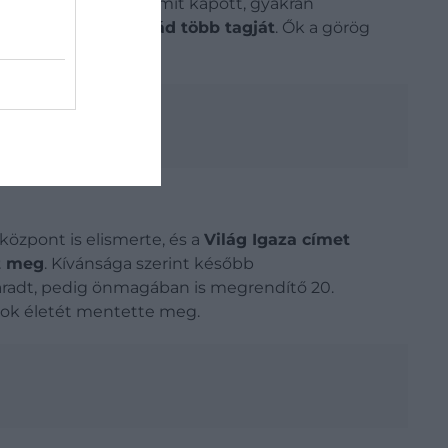
 rászorulóknak, és amit kapott, gyakran
jtatta a Cohen család több tagját
. Ők a görög
ybe kerülhet.
özpont is elismerte, és a
Világ Igaza címet
t meg
. Kívánsága szerint később
aradt, pedig önmagában is megrendítő 20.
ások életét mentette meg.