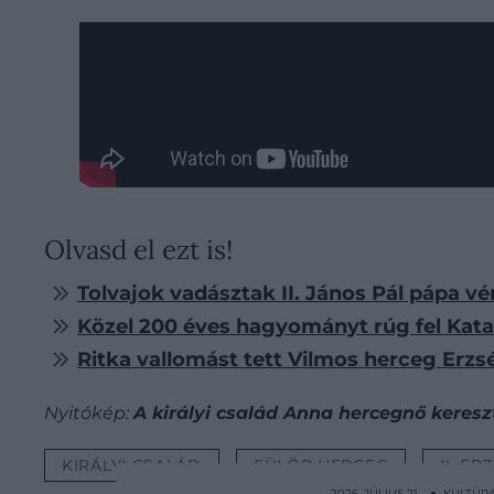
Olvasd el ezt is!
Tolvajok vadásztak II. János Pál pápa vér
Közel 200 éves hagyományt rúg fel Kata
Ritka vallomást tett Vilmos herceg Erzsé
Nyitókép:
A királyi család Anna hercegnő keresz
KIRÁLYI CSALÁD
FÜLÖP HERCEG
II. E
2026. JÚLIUS 21. ● KULTÚR