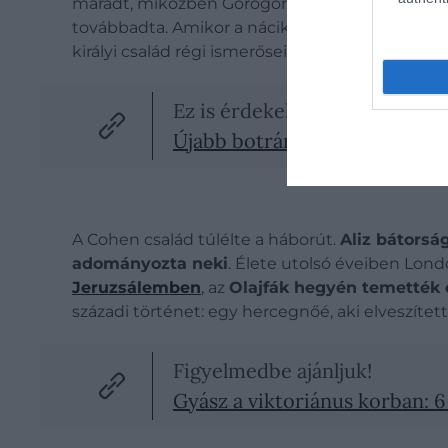
maradt, miközben Görögország német megszállás
továbbadta. Amikor a nácik üldözni kezdték a 
királyi család régi ismerősei voltak, a hercegn
Ez is érdekelhet!
Újabb botrányok András körül
A Cohen család túlélte a háborút.
Aliz bátorsá
adományozta neki
. Élete utolsó éveiben Lon
Jeruzsálemben
, az
Olajfák hegyén temették 
századi történet: egy hercegnőé, aki elveszít
Figyelmedbe ajánljuk!
Gyász a viktoriánus korban: 6