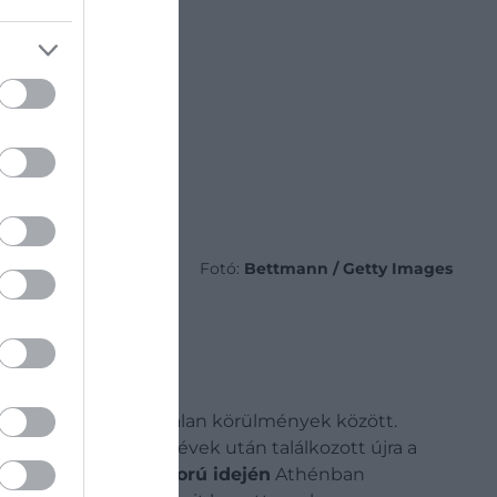
Fotó:
Bettmann / Getty Images
szahúzódva
, bizonytalan körülmények között.
a
temetésen
hosszú évek után találkozott újra a
A második világháború idején
Athénban