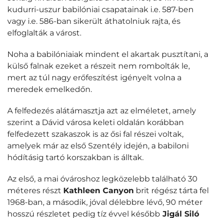
kudurri-uszur babilóniai csapatainak i.e. 587-ben
vagy i.e. 586-ban sikerült áthatolniuk rajta, és
elfoglalták a várost.
Noha a babilóniaiak mindent el akartak pusztítani, a
külső falnak ezeket a részeit nem rombolták le,
mert az túl nagy erőfeszítést igényelt volna a
meredek emelkedőn.
A felfedezés alátámasztja azt az elméletet, amely
szerint a Dávid városa keleti oldalán korábban
felfedezett szakaszok is az ősi fal részei voltak,
amelyek már az első Szentély idején, a babiloni
hódításig tartó korszakban is álltak.
Az első, a mai óvároshoz legközelebb található 30
méteres részt
Kathleen Canyon
brit régész tárta fel
1968-ban, a második, jóval délebbre lévő, 90 méter
hosszú részletet pedig tíz évvel később
Jigál Siló