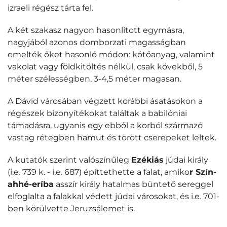
izraeli régész tárta fel.
A két szakasz nagyon hasonlított egymásra,
nagyjából azonos domborzati magasságban
emelték őket hasonló módon: kötőanyag, valamint
vakolat vagy földkitöltés nélkül, csak kövekből, 5
méter szélességben, 3-4,5 méter magasan.
A Dávid városában végzett korábbi ásatásokon a
régészek bizonyítékokat találtak a babilóniai
támadásra, ugyanis egy ebből a korból származó
vastag rétegben hamut és törött cserepeket leltek.
A kutatók szerint valószínűleg
Ezékiás
júdai király
(i.e. 739 k. - i.e. 687) építtethette a falat, amiko
r Szín-
ahhé-eríba
asszír király hatalmas büntető sereggel
elfoglalta a falakkal védett júdai városokat, és i.e. 701-
ben körülvette Jeruzsálemet is.