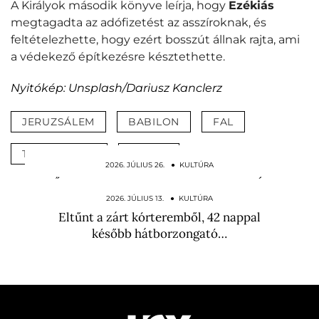
A Királyok második könyve leírja, hogy
Ezékiás
megtagadta az adófizetést az asszíroknak, és
feltételezhette, hogy ezért bosszút állnak rajta, ami
a védekező építkezésre késztethette.
Nyitókép: Unsplash/Dariusz Kanclerz
JERUZSÁLEM
BABILON
FAL
TÖRTÉNELEM
IZRAEL
2026. JÚLIUS 26. ● KULTÚRA
Ő lehet a tökéletes Freddy Krueger? Új
Rémálom az Elm…
2026. JÚLIUS 13. ● KULTÚRA
Eltűnt a zárt kórteremből, 42 nappal
később hátborzongató…