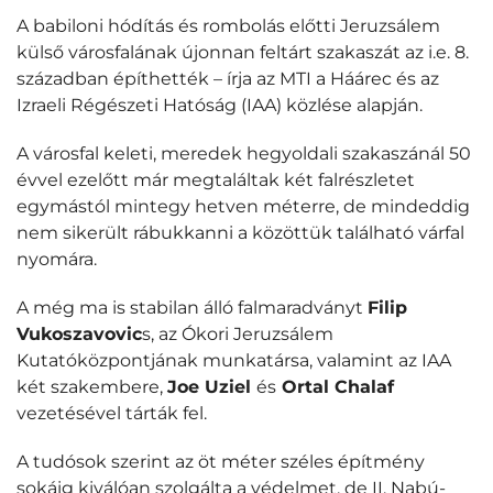
A babiloni hódítás és rombolás előtti Jeruzsálem
külső városfalának újonnan feltárt szakaszát az i.e. 8.
században építhették – írja az MTI a Háárec és az
Izraeli Régészeti Hatóság (IAA) közlése alapján.
A városfal keleti, meredek hegyoldali szakaszánál 50
évvel ezelőtt már megtaláltak két falrészletet
egymástól mintegy hetven méterre, de mindeddig
nem sikerült rábukkanni a közöttük található várfal
nyomára.
A még ma is stabilan álló falmaradványt
Filip
Vukoszavovic
s, az Ókori Jeruzsálem
Kutatóközpontjának munkatársa, valamint az IAA
két szakembere,
Joe Uziel
és
Ortal Chalaf
vezetésével tárták fel.
A tudósok szerint az öt méter széles építmény
sokáig kiválóan szolgálta a védelmet, de II. Nabú-