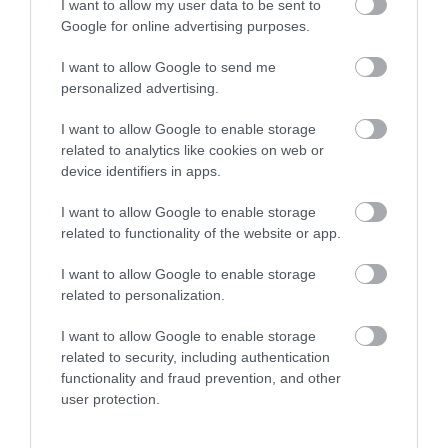
I want to allow my user data to be sent to
Google for online advertising purposes.
Harry herceg a különböző médiaprojektjei és
I want to allow Google to send me
interjúi során többször is kifejezte, hogy szeretne
personalized advertising.
kibékülni a családjával. Sajnos, erre jelenleg nem érzi
magát képesnek, és úgy tűnik, ők sem igazán
I want to allow Google to enable storage
related to analytics like cookies on web or
közelednek hozzá. Reméljük, hogy ez az egész
device identifiers in apps.
helyzet valahogy javulni fog, és inkább előbb, mint
utóbb.
I want to allow Google to enable storage
related to functionality of the website or app.
Nyitókép: Fotó: Karwai Tang/WireImage
I want to allow Google to enable storage
HARRY HERCEG
KÁROLY KIRÁLY
related to personalization.
KORONÁZÁS
KULTÚRA
I want to allow Google to enable storage
2026. AUGUSZTUS 5. ● KULTÚRA
related to security, including authentication
Ezért építették a vécéket disznóól fölé az
functionality and fraud prevention, and other
ókori Kínában
user protection.
2026. JÚLIUS 27. ● KULTÚRA
Mária Anna bajor hercegnő házassága