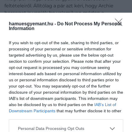
feltételeiről. Állítólag a pár azt kéri, hogy Archie
herceget is vonják be valamilyen módon a
rendezvénybe, mivel az esemény a negyedik
hamuesgyemant.hu -
Do Not Process My Personal
születésnapjára esik. De a különféle királyi szakértők
Information
számára teljesen egyértelmű, hogy Harry
hercegnek ott kell lennie a ceremónián.
If you wish to opt-out of the sale, sharing to third parties, or
processing of your personal or sensitive information for
targeted advertising by us, please use the below opt-out
section to confirm your selection. Please note that after your
Sok vita, sok spekuláció volt
opt-out request is processed you may continue seeing
arról, hogy Harry és Meghan
interest-based ads based on personal information utilized by
us or personal information disclosed to third parties prior to
elmegy-e a koronázásra?
your opt-out. You may separately opt-out of the further
Most, amikor veled beszélek,
disclosure of your personal information by third parties on the
IAB’s list of downstream participants. This information may
nem tudom, mi fog történni.
also be disclosed by us to third parties on the
IAB’s List of
Meglepődnék, ha legalább
Downstream Participants
that may further disclose it to other
third parties.
Harry nem menne. Mert ha
nem megy el a koronázásra,
Please note that this website/app uses one or more Google
Personal Data Processing Opt Outs