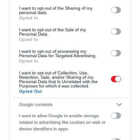
services and may gather and store information including but
akkor lényegében azt
not limited to your visit or usage behaviour. You may click to
I want to opt-out of the Sharing of my
personal data.
mondja, hogy »oké soha
grant or deny consent to Google and its third-party tags to
Opted In
use your data for below specified purposes in below Google
többé nem lesz semmilyen
consent section.
I want to opt-out of the Sale of my
kapcsolatom a
Personal Data.
Opted In
családommal.«
I want to opt-out of processing my
Personal Data for Targeted Advertising.
Opted In
– nyilatkozta
Alexander Larman,
a
The Windsors at
I want to opt-out of Collection, Use,
War
című könyv szerzője a Us Weeklynek. A szerző
Retention, Sale, and/or Sharing of my
Personal Data that Is Unrelated with the
szerint, ha Harry megtenné ezt a lépést, annak
Purposes for which it was collected.
nehéz következményei lennének a karrierjére
Opted Out
nézve.
Google consents
I want to allow Google to enable storage
related to advertising like cookies on web or
Olvasd el ezt is!
Most vagy soha − Harry és
device identifiers in apps.
Vilmos kapcsolata elérte a végpontot