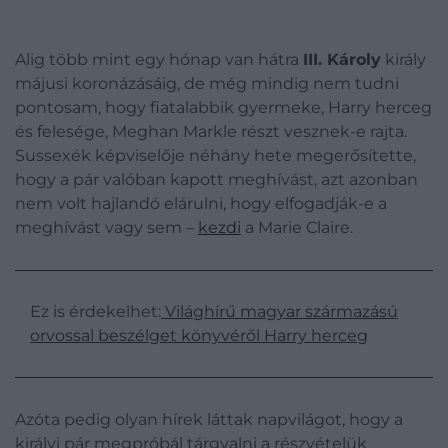
Alig több mint egy hónap van hátra
III. Károly
király
májusi koronázásáig, de még mindig nem tudni
pontosam, hogy fiatalabbik gyermeke, Harry herceg
és felesége, Meghan Markle részt vesznek-e rajta.
Sussexék képviselője néhány hete megerősítette,
hogy a pár valóban kapott meghívást, azt azonban
nem volt hajlandó elárulni, hogy elfogadják-e a
meghívást vagy sem –
kezdi
a Marie Claire.
Ez is érdekelhet:
Világhírű magyar származású
orvossal beszélget könyvéről Harry herceg
Azóta pedig olyan hírek láttak napvilágot, hogy a
királyi pár megpróbál tárgyalni a részvételük