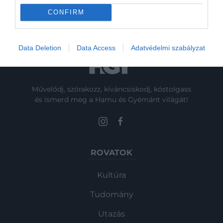
generációkra megátkozta…
CONFIRM
Data Deletion
Data Access
Adatvédelmi szabályzat
Művelődj, szórakozz, kíváncsiskodj, kóstolgass
és ismerd meg a Hamu és Gyémánt világát!
ROVATOK
Kultúra
Tudomány
Utazás