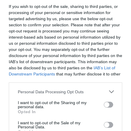
apjával, de Károly épp túl…
van, sok királyi rajongó azon tűnődik, hogy
If you wish to opt-out of the sale, sharing to third parties, or
Harry és Meghan visszatérnek-e az
processing of your personal or sensitive information for
HAMU ÉS GYÉMÁNT
Egyesült Királyságba a történelmi
targeted advertising by us, please use the below opt-out
eseményre, amelyre májusban kerül sor.
section to confirm your selection. Please note that after your
Bár a pár megerősítette, hogy a királyi
opt-out request is processed you may continue seeing
interest-based ads based on personal information utilized by
család meghívta őket, még nem
us or personal information disclosed to third parties prior to
jelentették be, hogy részt vesznek-e…
your opt-out. You may separately opt-out of the further
disclosure of your personal information by third parties on the
IAB’s list of downstream participants. This information may
also be disclosed by us to third parties on the
IAB’s List of
Downstream Participants
that may further disclose it to other
third parties.
Please note that this website/app uses one or more Google
Personal Data Processing Opt Outs
services and may gather and store information including but
not limited to your visit or usage behaviour. You may click to
I want to opt-out of the Sharing of my
personal data.
grant or deny consent to Google and its third-party tags to
Opted In
use your data for below specified purposes in below Google
consent section.
I want to opt-out of the Sale of my
Personal Data.