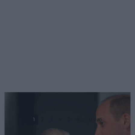
1
2
3
4
5
Következő