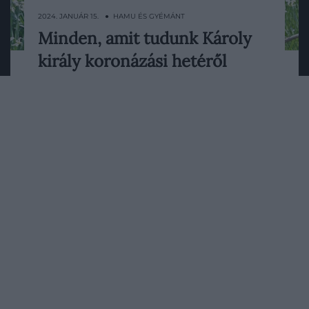
2024. JANUÁR 15. ● HAMU ÉS GYÉMÁNT
Minden, amit tudunk Károly
A királyi család hivatalos Instagram-oldala
király koronázási hetéről
néhány új részletet tett közzé III. Károly
koronázási szertartásával, és az
HAMU ÉS GYÉMÁNT
eseményhez kötődő programokkal
kapcsolatban.