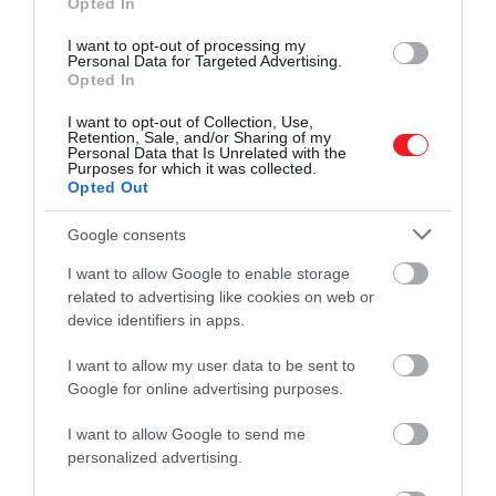
Opted In
I want to opt-out of processing my
Personal Data for Targeted Advertising.
Opted In
I want to opt-out of Collection, Use,
Retention, Sale, and/or Sharing of my
Personal Data that Is Unrelated with the
Purposes for which it was collected.
Opted Out
Google consents
I want to allow Google to enable storage
related to advertising like cookies on web or
device identifiers in apps.
I want to allow my user data to be sent to
Google for online advertising purposes.
2024. JANUÁR 15. ● HAMU ÉS GYÉMÁNT
Erre számíts, ha éppen Károly
I want to allow Google to send me
III. Károly király koronázására májusban
personalized advertising.
koronázásakor látogatsz…
kerül sor, a ceremónia egyes részei ugyan