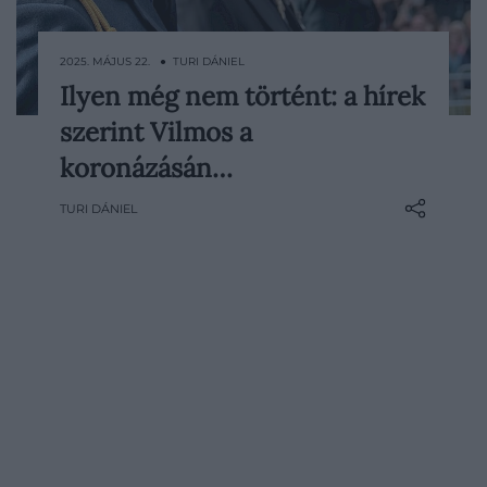
2025. MÁJUS 22. ● TURI DÁNIEL
Ilyen még nem történt: a hírek
Vilmos herceg születése óta készül a
szerint Vilmos a
trónra és a brit monarchia kegyetlen
szabályai szerint napról napra egyre
koronázásán…
közelebb is kerül hozzá. Wales
TURI DÁNIEL
hercegének uralkodása újra felkapott
téma lett azután, hogy III. Károlynál rákos
megbetegedést diagnosztizáltak. A hírek
szerint Vilmos már a koronázása…