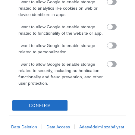
I want to allow Google to enable storage
exkluzívak lesznek, de Londonban
HAMU ÉS GYÉMÁNT
related to analytics like cookies on web or
ezekben a napokban minden a királyi
device identifiers in apps.
családról fog szólni. Az alábbi cikkben
bemutatjuk, hogy mire érdemes
I want to allow Google to enable storage
számítani azoknak, akik a koronázás
related to functionality of the website or app.
idején látogatnak a brit fővárosba.
I want to allow Google to enable storage
related to personalization.
I want to allow Google to enable storage
related to security, including authentication
functionality and fraud prevention, and other
user protection.
CONFIRM
Data Deletion
Data Access
Adatvédelmi szabályzat