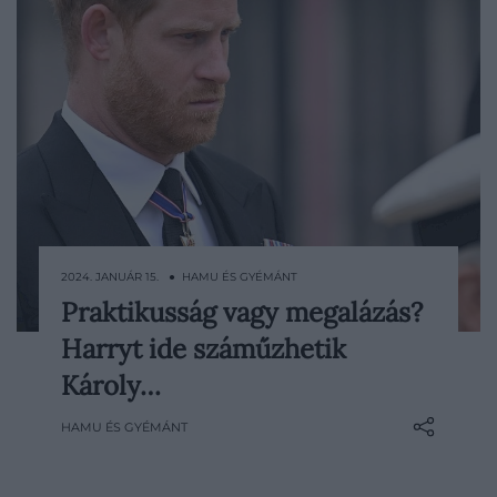
2024. JANUÁR 15. ● HAMU ÉS GYÉMÁNT
Praktikusság vagy megalázás?
Diána hercegné egykori bizalmasa
Harryt ide száműzhetik
érdekes információkkal szolgált Harry
koronázáson való részvételével
Károly…
kapcsolatban.
HAMU ÉS GYÉMÁNT