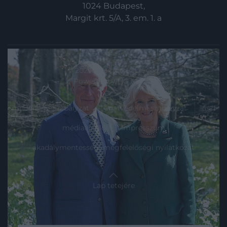
1024 Budapest,
Margit krt. 5/A, 3. em. 1. a
© 2025 All rights reserved.
Powered by
HG Media
.
moderálási szabályzat
adatvédelmi szabályzat
ászf
médiaajánló
impresszum
akadálymentességi megfelelőségi nyilatkozat
Lap tetejére