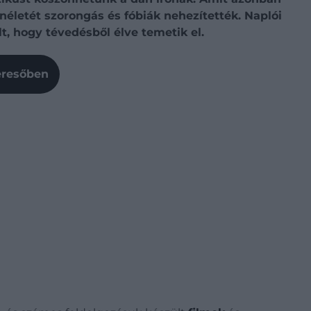
letét szorongás és fóbiák nehezítették. Naplói
t, hogy tévedésből élve temetik el.
Keresőben