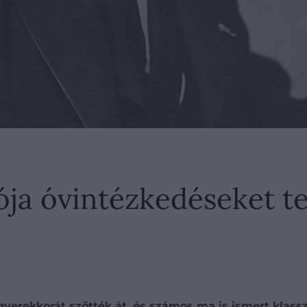
rója óvintézkedéseket te
yerekkorát szőtték át, és számos ma is ismert klass