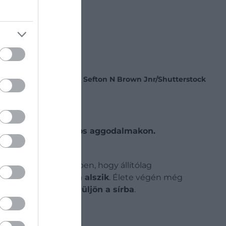
Fotó:
Sefton N Brown Jnr/Shutterstock
túlmutattak az átlagos aggodalmakon.
 jelen volt az életében, hogy állítólag
 halt meg, csupán alszik
. Élete végén még
 véletlenül élve kerüljön a sírba
.