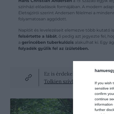
Hans Christian Andersen
a 19. század egyik l
színházi előadások formájában. A modern adapt
Életrajzírói szerint Andersen félelmei a mindenn
folyamatosan aggódott.
Naplóit és levelezéseit elemezve több kutató is
felsértette a lábát
, ő pedig azt jegyezte fel, h
a
gerincében tuberkulózis
alakulhat ki.
Egy ág
folyadék gyűlik fel az ízületében.
hamuesgy
Ez is érdekelhet!
Tolkien szívből gyűlölte Disne
If you wish 
sensitive in
confirm you
continue se
information 
further disc