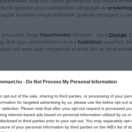
egsikeresebb írója volt. Meséi generációk óta velünk éln
ációk gyakran jóval szelídebben ábrázolják az
eredetile
apjait is erősen meghatározták: gyakran rettegett a világ
 arra jutott, hogy
hipochonder
lehetett – írja a
Grunge
. 
ogy akár ilyen jelentéktelen ok is a
halálához
vezethet. Más
yból való esés után megsérült a térde, ám az ártatlannak
emant.hu -
Do Not Process My Personal Information
y meséit, és ezt nem is titkolta
to opt-out of the sale, sharing to third parties, or processing of your per
formation for targeted advertising by us, please use the below opt-out s
r selection. Please note that after your opt-out request is processed y
eing interest-based ads based on personal information utilized by us or
disclosed to third parties prior to your opt-out. You may separately opt-
losure of your personal information by third parties on the IAB’s list of