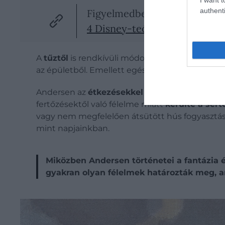
authenti
Figyelmedbe ajánljuk!
4 Disney-teória, amitől telj
A
tűztől
is rendkívüli módon tartott.
Utazásai s
az épületből.
Emellett egész életében félt a
ku
Andersen az
étkezésekkel
kapcsolatban is biza
fertőzésektől való félelme miatt
kerülte a sert
vagy nem megfelelően átsütött hús fogyasztá
mint napjainkban.
Miközben Andersen történetei a fantázia 
gyakran olyan félelmek határozták meg, am