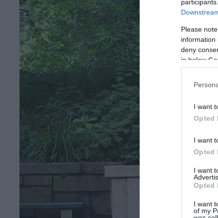
participants
Downstream 
Please note
information 
deny consent
in below Go
Persona
I want t
Opted 
I want t
Opted 
I want 
Advertis
Opted 
I want t
of my P
was col