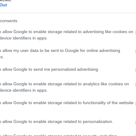
Out
consents
o allow Google to enable storage related to advertising like cookies on
evice identifiers in apps.
o allow my user data to be sent to Google for online advertising
s.
to allow Google to send me personalized advertising.
m a fennmaradt feljegyzések alapján félelmei jóval 
o allow Google to enable storage related to analytics like cookies on
lyek olykor különös szokásokhoz vezettek.
evice identifiers in apps.
aló rettegés
volt. Az úgynevezett
tafofóbia
annyira erősen
o allow Google to enable storage related to functionality of the website
lett, amely figyelmeztette az esetleges megtalálót:
nem
Melchiortól,
hogy halála után
vágja fel az ereit, nehogy
o allow Google to enable storage related to personalization.
o allow Google to enable storage related to security, including