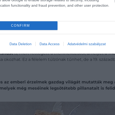
cation functionality and fraud prevention, and other user protection.
esen megváltoznak gyermekkorunk kedvenc törté
CONFIRM
orán gyakran vitt magával egy kötelet, hogy tűz esetén
tyáktól
, és ez a szorongás több művében is visszaköszön
Data Deletion
Data Access
Adatvédelmi szabályzat
lmatlan volt. Ha egy
étel íze szokatlannak tűnt számá
éshúst
is, mert rettegett a trichinellózistól, amelyet a
Tri
sa okozhat.
Ez a félelem túlzónak tűnhet, de a 19. száza
és az emberi érzelmek gazdag világát mutatták meg 
elyek még meséinek legsötétebb pillanatait is felid