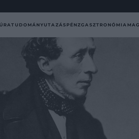
TÚRA
TUDOMÁNY
UTAZÁS
PÉNZ
GASZTRONÓMIA
MAG