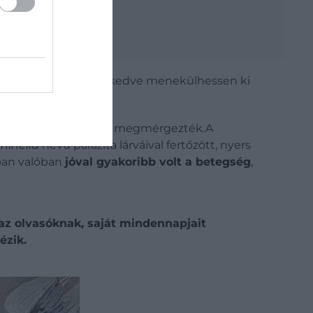
netei
 az ablakon át leereszkedve menekülhessen ki
t.
ra
, attól tartott, hogy megmérgezték.
A
chinella
nevű parazita lárváival fertőzött, nyers
dban valóban
jóval gyakoribb volt a betegség
,
az olvasóknak, saját mindennapjait
ézik.