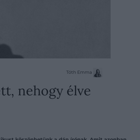
Tóth Emma
tt, nehogy élve
zikust köszönhetünk a dán írónak. Amit azonban