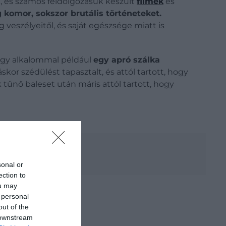
ek, és számos feldolgozásuk készült
filmek
és
g komor, sokszor brutális történeteket.
 veszélyeitől, és saját egészsége miatt is
Egy alkalommal például
egy apró szálka
kor szédülést tapasztalt, és attól tartott, hogy
 tűnő baleset után máris attól tartott, hogy
sonal or
ection to
ou may
 personal
out of the
 downstream