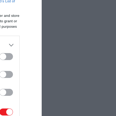
B’s List of
er and store
to grant or
ed purposes