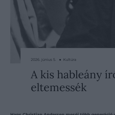
2026. június 5. ● Kultúra
A kis hableány í
eltemessék
Hans Christian Andersen
meséi több generáció g