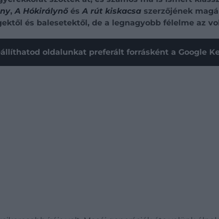
ány
,
A Hókirálynő
és
A rút kiskacsa
szerzőjének magáné
ektől és balesetektől, de a legnagyobb félelme az vol
állíthatod oldalunkat preferált forrásként a Google 