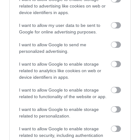
korona egyik főszereplője a sorozattal
related to advertising like cookies on web or
kapcsolatban
device identifiers in apps.
I want to allow my user data to be sent to
Google for online advertising purposes.
Morton azt is megosztotta, hogy korábban A korona
tanácsadójaként dolgozott, de magához a
I want to allow Google to send me
personalized advertising.
forgatókönyvhöz semmi köze nem volt. A
forgatókönyvírók nagyon szorosan tartották a
I want to allow Google to enable storage
lapjaikat, és nem vonták be a forgatókönyvírás
related to analytics like cookies on web or
folyamatába, csak a tényszerű részleteket akarták
device identifiers in apps.
tőle megtudni.
I want to allow Google to enable storage
(Marie Claire)
related to functionality of the website or app.
Nyitókép: IMDB
I want to allow Google to enable storage
related to personalization.
A KORONA
NETFLIX
SOROZAT
I want to allow Google to enable storage
related to security, including authentication
ELIZABETH DEBICKI
DIÁNA HERCEGNÉ