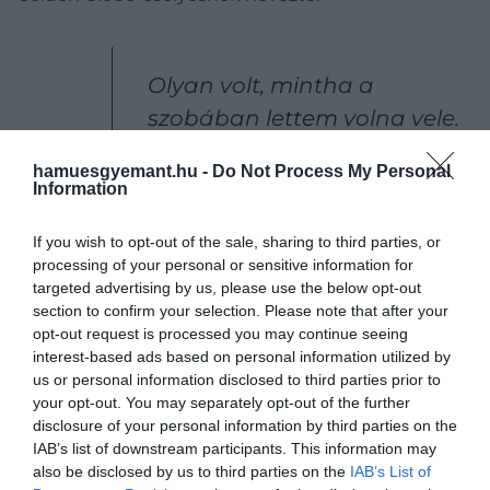
Olyan volt, mintha a
szobában lettem volna vele.
Nem mondom ezt
hamuesgyemant.hu -
Do Not Process My Personal
könnyelműen, de ez az
Information
alakítás valóban azt a
If you wish to opt-out of the sale, sharing to third parties, or
Diánát közvetíti, akit a
processing of your personal or sensitive information for
kilencvenes évek elején
targeted advertising by us, please use the below opt-out
section to confirm your selection. Please note that after your
néhány évig ismerhettem
opt-out request is processed you may continue seeing
interest-based ads based on personal information utilized by
us or personal information disclosed to third parties prior to
– nyilatkozta az újságíró.
your opt-out. You may separately opt-out of the further
disclosure of your personal information by third parties on the
IAB’s list of downstream participants. This information may
A walesi hercegné Mortonnal készített titkos
also be disclosed by us to third parties on the
IAB’s List of
interjúi a legújabb évad fontos részét képezik, és