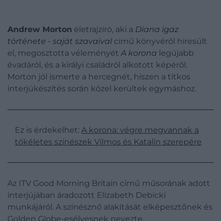
Andrew Morton
életrajzíró, aki a
Diana igaz
története - saját szavaival
című könyvéről híresült
el, megosztotta véleményét
A korona
legújabb
évadáról, és a királyi családról alkotott képéről.
Morton jól ismerte a hercegnét, hiszen a titkos
interjúkészítés során közel kerültek egymáshoz.
Ez is érdekelhet:
A korona: végre megvannak a
tökéletes színészek Vilmos és Katalin szerepére
Az ITV Good Morning Britain című műsorának adott
interjújában áradozott Elizabeth Debicki
munkájáról. A színésznő alakítását elképesztőnek és
Golden Globe-esélyesnek nevezte.