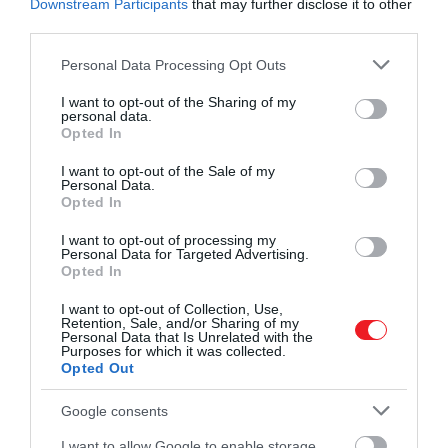
Downstream Participants
that may further disclose it to other
hozzátette, hogy volt egy pillanat, amely nagyon
third parties.
megdöbbentette őt.
Please note that this website/app uses one or more Google
Personal Data Processing Opt Outs
services and may gather and store information including but
not limited to your visit or usage behaviour. You may click to
I want to opt-out of the Sharing of my
personal data.
A papír, amelyre a könyvet
grant or deny consent to Google and its third-party tags to
Opted In
use your data for below specified purposes in below Google
gépeltem, ugyanaz a papír
consent section.
I want to opt-out of the Sale of my
volt. A betűtípus ugyanaz
Personal Data.
Opted In
volt. A részletekre fordított
figyelem sokkoló volt.
I want to opt-out of processing my
Personal Data for Targeted Advertising.
Teljesen el vagyok ájulva tőle
Opted In
I want to opt-out of Collection, Use,
Retention, Sale, and/or Sharing of my
Personal Data that Is Unrelated with the
– tette hozzá Morton.
Purposes for which it was collected.
Opted Out
Google consents
Ez is érdekelhet:
Meglepő kijelentést tett A
I want to allow Google to enable storage