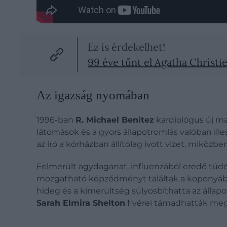
Ez is érdekelhet!
99 éve tűnt el Agatha Christie
Az igazság nyomában
1996-ban
R. Michael Benitez
kardiológus új mag
látomások és a gyors állapotromlás valóban il
az író a kórházban állítólag ivott vizet, miközbe
Felmerült agydaganat, influenzából eredő tüdő
mozgatható képződményt találtak a koponyáb
hideg és a kimerültség súlyosbíthatta az állapo
Sarah Elmira Shelton
fivérei támadhatták meg,