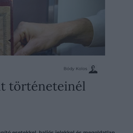
Bódy Kolos
t történeteinél
nító esetekkel, baljós jelekkel és megoldatlan