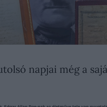
utolsó napjai még a sajá
k,
Edgar Allan Poe
-nak az életműve tele van nyugtala