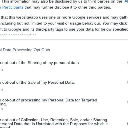
. This information may also be disclosed by us to third parties on the
IA
Participants
that may further disclose it to other third parties.
 that this website/app uses one or more Google services and may gath
including but not limited to your visit or usage behaviour. You may click 
 to Google and its third-party tags to use your data for below specifi
ogle consent section.
l Data Processing Opt Outs
o opt-out of the Sharing of my personal data.
In
o opt-out of the Sale of my Personal Data.
In
to opt-out of processing my Personal Data for Targeted
ing.
In
o opt-out of Collection, Use, Retention, Sale, and/or Sharing
ersonal Data that Is Unrelated with the Purposes for which it
lected.