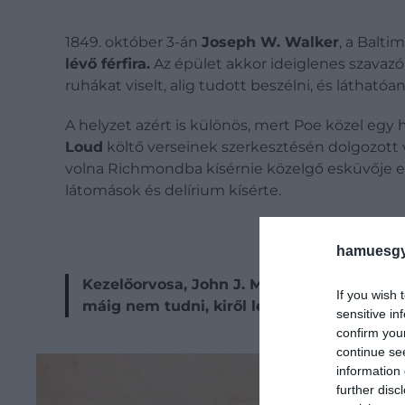
1849. október 3-án
Joseph W. Walker
, a Balt
lévő férfira.
Az épület akkor ideiglenes szavazó
ruhákat viselt, alig tudott beszélni, és láthatóa
A helyzet azért is különös, mert Poe közel egy
Loud
költő verseinek szerkesztésén dolgozott
volna Richmondba kísérnie közelgő esküvője e
látomások és delírium kísérte.
hamuesgy
Kezelőorvosa, John J. Moran később azt áll
If you wish 
máig nem tudni, kiről lehetett szó. Poe 18
sensitive in
confirm you
continue se
information 
further disc