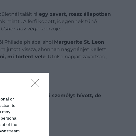
letnél talált rá
egy zavart, rossz állapotban
k miatt . A férfi kopott, idegennek tűnő
 Usher-ház vége
szerzője.
l Philadelphiába, ahol
Marguerite St. Leon
 jutott vissza, ahonnan nagynénjét kellett
, mi történt vele
. Utolsó napjait zavartság,
 egy „Reynolds” nevű személyt hívott, de
sonal or
ection to
ou may
 personal
out of the
 downstream