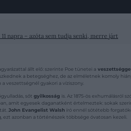
 11 napra – azóta sem tudja senki, merre járt
yarázattal állt elő: szerinte Poe tünetei a
veszettségge
leszkednek a betegséghez, de az elméletnek komoly hiány
n a veszettségnél gyakori a víziszony.
gyulladás, sőt
gyilkosság
is.
Az 1875-ös exhumálásról sz
an, amit
egyesek daganatként értelmeztek: sokak szerin
tát.
John Evangelist Walsh
író ennél sötétebb forgatókö
 ezt azonban a történészek többsége óvatosan kezeli.