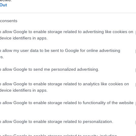
Out
consents
o allow Google to enable storage related to advertising like cookies on
evice identifiers in apps.
o allow my user data to be sent to Google for online advertising
s.
to allow Google to send me personalized advertising.
o allow Google to enable storage related to analytics like cookies on
 szál köntösben megírta a francia irodalom egyik
evice identifiers in apps.
o allow Google to enable storage related to functionality of the website
o allow Google to enable storage related to personalization.
féle agyi eredetű állapotot emlegettek; a „phrenitis” ki
le a találgatásokat. Az egyik korai elmélet szerint megv
o allow Google to enable storage related to security, including