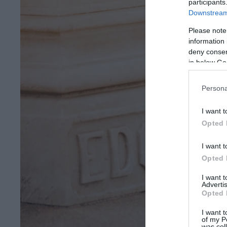
participants
Downstream 
Please note
information 
deny consent
in below Go
Persona
I want t
Opted 
I want t
Opted 
I want 
Advertis
Opted 
I want t
of my P
was col