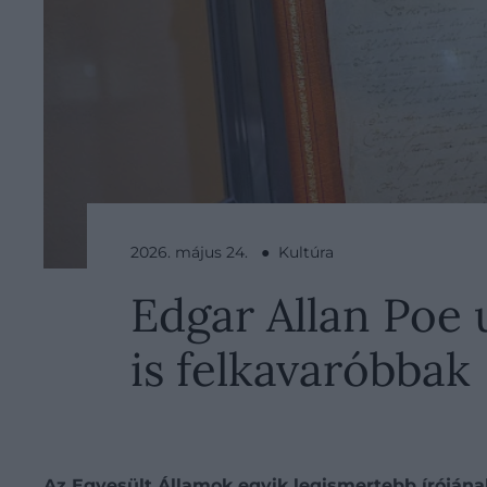
2026. május 24. ● Kultúra
Edgar Allan Poe 
is felkavaróbbak
Az Egyesült Államok egyik legismertebb írójána