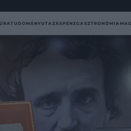
TÚRA
TUDOMÁNY
UTAZÁS
PÉNZ
GASZTRONÓMIA
MAG