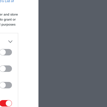
B’s List of
er and store
to grant or
ed purposes