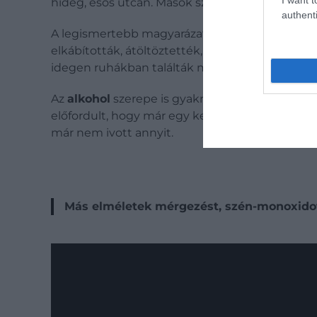
hideg, esős utcán. Mások szerint a különös es
authenti
A legismertebb magyarázat a
„cooping”
nevű m
elkábították, átöltöztették, majd több szavazó
idegen ruhákban találták meg, ezért sokan ezt 
Az
alkohol
szerepe is gyakran felmerül. Poe élet
előfordult, hogy már egy kevés alkoholtól is ro
már nem ivott annyit.
Más elméletek mérgezést, szén-monoxidot 