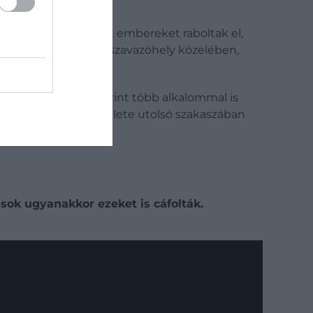
fordult, hogy bandák embereket raboltak el,
álasztási napon, egy szavazóhely közelében,
 italt, kortársai szerint több alkalommal is
n arra utaltak, hogy élete utolsó szakaszában
ok ugyanakkor ezeket is cáfolták.