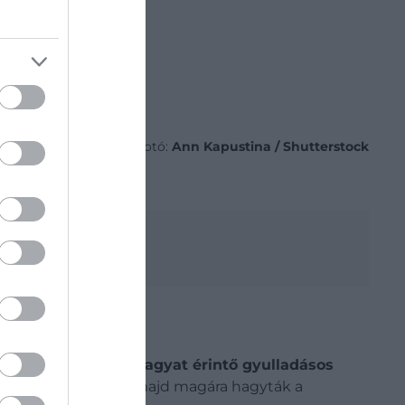
Fotó:
Ann Kapustina / Shutterstock
 legnagyobb művét
fejezést akkoriban az
agyat érintő gyulladásos
erték és kirabolták, majd magára hagyták a