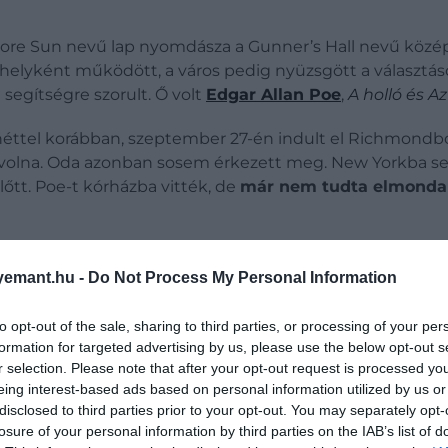
imore Sun nevű lap nyomdásza a Gunner’s Hall nevű középü
helyként működött, a város pedig nyüzsgött a választáso
n segítségre szorult. Ő volt
Edgar Allan Poe
,
A holló és
Az
 héttel korábban, szeptember 27-én indult el Richmondbó
 volna. Oda azonban sosem érkezett meg. New Yorkba sem
lőtt.
Poe-t kórházba vitték, de
már nem tudta elmondani
emant.hu -
Do Not Process My Personal Information
ította, hogy az író halála előtti éjszakán többször is
to opt-out of the sale, sharing to third parties, or processing of your per
49. október 7-én halt meg.
formation for targeted advertising by us, please use the below opt-out s
r selection. Please note that after your opt-out request is processed y
eing interest-based ads based on personal information utilized by us or
disclosed to third parties prior to your opt-out. You may separately opt-
losure of your personal information by third parties on the IAB’s list of