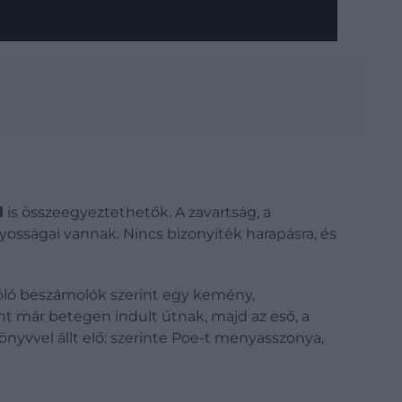
l
is összeegyeztethetők. A zavartság, a
osságai vannak. Nincs bizonyíték harapásra, és
óló beszámolók szerint egy kemény,
t már betegen indult útnak, majd az eső, a
nyvvel állt elő: szerinte Poe-t menyasszonya,