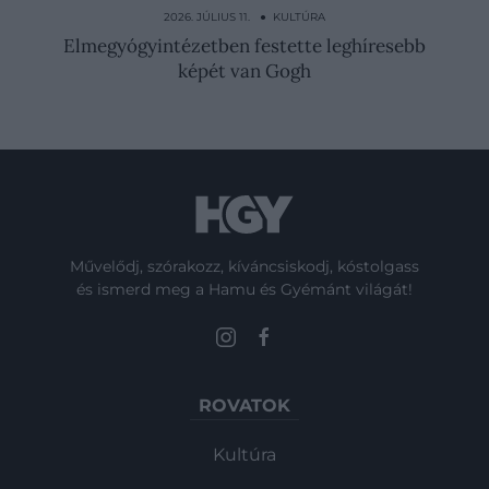
megmentsék őket a…
2026. JÚLIUS 11. ● KULTÚRA
Elmegyógyintézetben festette leghíresebb
képét van Gogh
Művelődj, szórakozz, kíváncsiskodj, kóstolgass
és ismerd meg a Hamu és Gyémánt világát!
ROVATOK
Kultúra