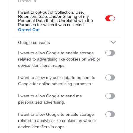
Opted In
Magvető Cafè ☕️📖 (@magveto.cafe) által megosztott bejegyzés
I want to opt-out of Collection, Use,
Retention, Sale, and/or Sharing of my
Personal Data that Is Unrelated with the
Purposes for which it was collected.
A Magvető Kiadó irodalmi kávézója a Dohány utcában,
Opted Out
belváros sűrűjében kínál egy lassabb tempót.
A
polcokon
a kiadó teljes kínálata sorakozik
, de a tér
Google consents
legalább ennyire kávézóként működik:
délelőtt
akár
I want to allow Google to enable storage
egy könnyű reggeli mellett lehet belelapozni egy
related to advertising like cookies on web or
kötetbe, napközben pedig csendesebb háttérként
device identifiers in apps.
szolgál az olvasáshoz vagy munkához.
Estére
a hely
ritmusa megváltozik, beszélgetések,
könyvbemutató
I want to allow my user data to be sent to
és kisebb előadások váltják egymást. A kávézó attól
Google for online advertising purposes.
függően, mikor érkezünk, mindig kicsit más arcát
I want to allow Google to send me
mutatja, de minden változatában megmarad egyfajta
personalized advertising.
visszafogott, koncentrált hangulat.
I want to allow Google to enable storage
4. FUGA – Budapesti Építészeti Központ
related to analytics like cookies on web or
device identifiers in apps.
(V. kerület, Petőfi Sándor utca)