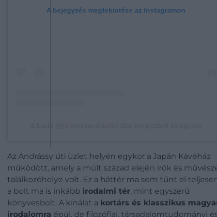
A bejegyzés megtekintése az Instagramon
& kiadó (@ampersandkiado) által megosztott bejegyzés
Az Andrássy úti üzlet helyén egykor a Japán Kávéház
működött, amely a múlt század elején írók és művész
találkozóhelye volt. Ez a háttér ma sem tűnt el teljesen
a bolt ma is inkább
irodalmi tér
, mint egyszerű
könyvesbolt. A kínálat a
kortárs és klasszikus magya
irodalomra
épül, de filozófiai, társadalomtudományi é