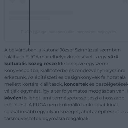
FUGA (@fuga_budapest) által megosztott bejegyzés
A belvárosban, a Katona József Színházzal szemben
található FUGA már elhelyezkedésével is egy
sűrű
kulturális közeg része
.Ide belépve egyszerre
könyvesboltba, kiállítótérbe és rendezvényhelyszínre
érkezünk. Az építészeti és designkönyvek felhozatala
mellett kortárs kiállítások,
koncertek
és beszélgetése
váltják egymást, így a tér folyamatos mozgásban van. I
kávézni
is lehet, ami természetessé teszi a hosszabb
időtöltést. A FUGA nem különálló funkciókat kínál,
sokkal inkább egy olyan közeget, ahol az építészet és 
társművészetek egymásra reagálnak.