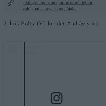
4 könyv, amely megmutatja, mit jelent
valójában a tavaszi megújulás
2. Írók Boltja (VI. kerület, Andrássy út)