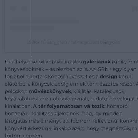
ISBN+ (@isbn_plus) által megosztott bejegyzés
Ez a hely első pillantásra inkább
galériának
tűnik, min
könyvesboltnak – és részben az is. Az ISBN+ egy olyan
tér, ahol a kortárs képzőművészet és a
design
kerül
előtérbe, a könyvek pedig ennek természetes részei. 
polcokon
művészkönyvek
, kiállítási katalógusok,
folyóiratok és fanzinok sorakoznak, tudatosan válogato
kínálatban.
A tér folyamatosan változik
: hónapról
hónapra új kiállítások jelennek meg, így minden
látogatás más élményt ad. Ide nem feltétlenül konkré
könyvért érkezünk, inkább azért, hogy megnézzük, m
történik éppen.