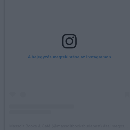
A bejegyzés megtekintése az Instagramon
Massolit Books & Café (@massolitbooksbudapest) által megosztott bejegyzés