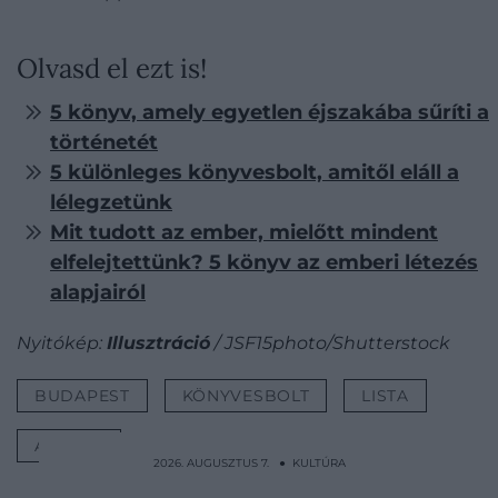
Olvasd el ezt is!
5 könyv, amely egyetlen éjszakába sűríti a
történetét
5 különleges könyvesbolt, amitől eláll a
lélegzetünk
Mit tudott az ember, mielőtt mindent
elfelejtettünk? 5 könyv az emberi létezés
alapjairól
Nyitókép:
Illusztráció
/ JSF15photo/Shutterstock
BUDAPEST
KÖNYVESBOLT
LISTA
AJÁNLÓ
2026. AUGUSZTUS 7. ● KULTÚRA
Falakba rejtették a papokat, hogy