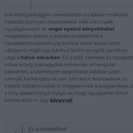
A bulinegyed egyik csendesebb utcájában működő
Massolit könnyen menedékké válik a környék
nyüzsgésében. Az
angol nyelvű könyvkínálat
meglepően széles, a kortárs irodalomtól a
társadalomtudományig sokféle kötet közül lehet
válogatni, majd egy kávéval leülni az egyik sarokban
vagy a
hátsó udvarban
. Ez a zöld, csendes és nyugod
udvar a hely legnagyobb vonzereje. A hangulat
közvetlen, a személyzet segítőkész, valóban jelen
vannak, ha kérdésünk van. Időnként felolvasások és
kisebb irodalmi estek is megjelennek a programban, 
a hely alapélménye mégis az, hogy nyugodtan lehet
benne eltűnni egy
könyvvel
.
Ez is érdekelhet!