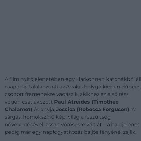
A film nyitójelenetében egy Harkonnen katonákból ál
csapattal találkozunk az Arrakis bolygó kietlen dűnéin.
csoport fremenekre vadászik, akikhez az első rész
végén csatlakozott
Paul Atreides (Timothée
Chalamet)
és anyja,
Jessica (Rebecca Ferguson)
. A
sárgás, homokszínű képi világ a feszültség
növekedésével lassan vörösesre vált át – a harcjelenet
pedig már egy napfogyatkozás baljós fényénél zajlik.