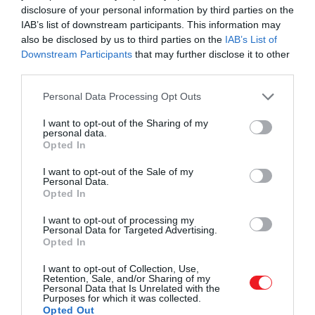
disclosure of your personal information by third parties on the
IAB’s list of downstream participants. This information may
also be disclosed by us to third parties on the
IAB’s List of
Downstream Participants
that may further disclose it to other
third parties.
Please note that this website/app uses one or more Google
Personal Data Processing Opt Outs
services and may gather and store information including but
not limited to your visit or usage behaviour. You may click to
I want to opt-out of the Sharing of my
personal data.
Tanya Lapointe
és
Stefanie Broos
The Art and Soul o
grant or deny consent to Google and its third-party tags to
Opted In
Dune: Part Two
című könyvében Greig Fraser
use your data for below specified purposes in below Google
részletesen elmagyarázza, mi minden kellett a
consent section.
I want to opt-out of the Sale of my
Personal Data.
nyitójelenet megörökítéséhez. Az operatőr szerint a
Opted In
vöröses fényt egy infravörös vágószűrővel érték el, ezz
távolították el a kék és zöld árnyalatok jelentős részét 
I want to opt-out of processing my
Personal Data for Targeted Advertising.
színspektrumból. A stáb azonban nem a technikai
Opted In
megoldásoknak köszönheti a legtöbbet: maga a
természet is a segítségükre volt.
I want to opt-out of Collection, Use,
Retention, Sale, and/or Sharing of my
Personal Data that Is Unrelated with the
Purposes for which it was collected.
Opted Out