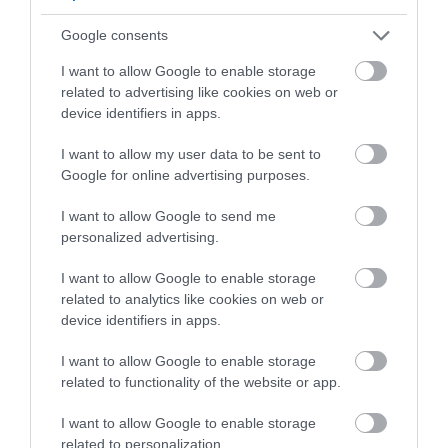
Ajánljuk figyelmedbe!
Dűne 2: az 5 legnagyobb
Google consents
különbség a film és a könyv között
I want to allow Google to enable storage
related to advertising like cookies on web or
device identifiers in apps.
Eredetileg a
Dűne
csapatának egyetlen tagja sem
tervezte, hogy egy valódi napfogyatkozást vegyen
I want to allow my user data to be sent to
filmre, de a jordániai forgatáson pontosan ez történt.
Google for online advertising purposes.
I want to allow Google to send me
A 2022. október 25-én lezajlott esemény körülbelül 2 ó
personalized advertising.
25 percen át tartott, ez idő alatt pedig a Hold a Nap 35
át takarta el. A kevesebb fény lehetővé tette Fraserék
I want to allow Google to enable storage
számára, hogy közvetlenül a Napra irányítsák a
related to analytics like cookies on web or
kamerákat, és valós időben rögzítsék a napfogyatkozá
device identifiers in apps.
– ennek köszönhetően pedig megszületett a film egy
I want to allow Google to enable storage
legerősebb képe.
related to functionality of the website or app.
Nyitókép: Fotó: IMDb
I want to allow Google to enable storage
related to personalization.