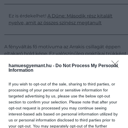
Ez is érdekelhet!
A Dűne: Második rész kitalált
nyelve, amit az összes színész megtanult
A fényváltás fő motívuma az Arrakis csillagát éppen
eltakaró hold képe. Ez valószínűleg praktikai trükként 
gyönyörű volna, az élményhez azonban rengeteget
hamuesgyemant.hu -
Do Not Process My Personal
hozzátesz, hogy
Villeneuve
-nek és Frasernek sikerült 
Information
valóságban megörökítenie a csillagászati eseményt.
If you wish to opt-out of the sale, sharing to third parties, or
processing of your personal or sensitive information for
targeted advertising by us, please use the below opt-out
section to confirm your selection. Please note that after your
opt-out request is processed you may continue seeing
interest-based ads based on personal information utilized by
us or personal information disclosed to third parties prior to
your opt-out. You may separately opt-out of the further