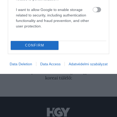
DŰNE
DŰNE MÁSODIK RÉSZ
I want to allow Google to enable storage
TIMOTHÉE CHALAMET
ZENDAYA
related to security, including authentication
functionality and fraud prevention, and other
DENIS VILLENEUVE
OPERATŐR
user protection.
NAPFOGYATKOZÁS
FILM
FORGATÁS
CONFIRM
KULTÚRA
2026. JÚLIUS 18. ● KULTÚRA
600 éve ütlegelik, köpködik és fojtogatják
Data Deletion
Data Access
Adatvédelmi szabályzat
Kína…
2026. JÚLIUS 17. ● KULTÚRA
Először perli be Kim Dzsongunt egy észak-
koreai túlélő: