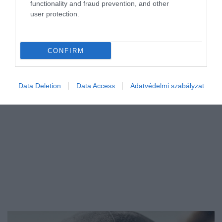
functionality and fraud prevention, and other
Történet a Mad Maxből. Amíg a…
user protection.
CONFIRM
Data Deletion
Data Access
Adatvédelmi szabályzat