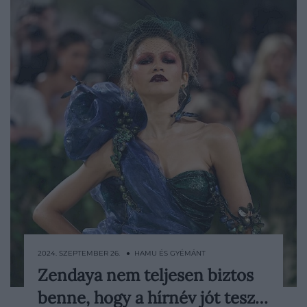
2024. SZEPTEMBER 26. ● HAMU ÉS GYÉMÁNT
Zendaya nem teljesen biztos
A Dűne: Második rész New York-i vetítése
benne, hogy a hírnév jót tesz…
után Zendaya őszintén beszélt a hírnév