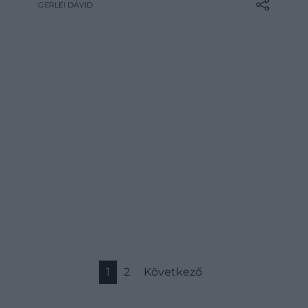
GERLEI DÁVID
teljesítményről. A Dűne-könyvek írója
különböző, már létező nyelvekből
átalakított szavakat használt – így
született meg az összes fontos kifejezés,
például a Shai-Hulud és a Lisan al Gaib is…
1
2
Következő