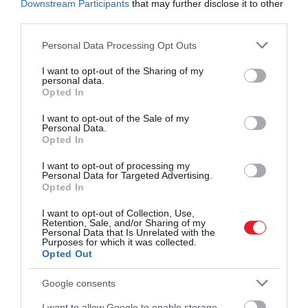
Downstream Participants
that may further disclose it to other
third parties.
Please note that this website/app uses one or more Google
Personal Data Processing Opt Outs
services and may gather and store information including but
not limited to your visit or usage behaviour. You may click to
I want to opt-out of the Sharing of my
personal data.
grant or deny consent to Google and its third-party tags to
Opted In
use your data for below specified purposes in below Google
consent section.
I want to opt-out of the Sale of my
Personal Data.
Opted In
I want to opt-out of processing my
Personal Data for Targeted Advertising.
Opted In
I want to opt-out of Collection, Use,
Retention, Sale, and/or Sharing of my
Personal Data that Is Unrelated with the
Purposes for which it was collected.
Opted Out
Google consents
I want to allow Google to enable storage