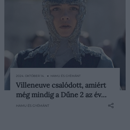
2024. OKTÓBER 14. ● HAMU ÉS GYÉMÁNT
Villeneuve csalódott, amiért
Denis Villeneuve egy torontói díjátadón
még mindig a Dűne 2 az év…
ismét kifejezte nemtetszését a
mozikultúra helyzetével kapcsolatban. A
HAMU ÉS GYÉMÁNT
Dűne: Második rész rendezője, bár
megtisztelve érzi magát, eléggé csalódott
is, amiért még egy filmnek sem sikerült