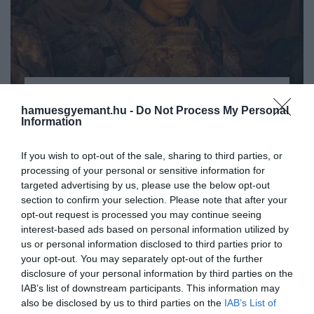
2024. JÚNIUS 4. ● GERLEI DÁVID
hamuesgyemant.hu -
Do Not Process My Personal
A Dűne 2 forgatása alatt zajló
Information
Az idei év talán legnagyobb mozis
ritka csillagászati jelenség…
eseményének számító Dűne: Második
If you wish to opt-out of the sale, sharing to third parties, or
részt Denis Villeneuve és operatőre, Greig
GERLEI DÁVID
processing of your personal or sensitive information for
Fraser szinte az utolsó képkockáig
targeted advertising by us, please use the below opt-out
megtervezte. Egy nagyon hangsúlyos
section to confirm your selection. Please note that after your
részlet azonban csupán a véletlennek
opt-out request is processed you may continue seeing
köszönhetően került bele a film végső
interest-based ads based on personal information utilized by
változatába – ugyanis a csapat egyáltalán…
us or personal information disclosed to third parties prior to
your opt-out. You may separately opt-out of the further
disclosure of your personal information by third parties on the
IAB’s list of downstream participants. This information may
also be disclosed by us to third parties on the
IAB’s List of