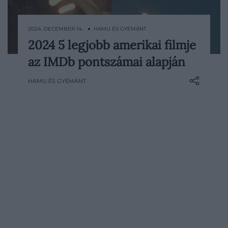
2024. DECEMBER 14. ● HAMU ÉS GYÉMÁNT
2024 5 legjobb amerikai filmje
2024 bővelkedett a jó fogadtatású
az IMDb pontszámai alapján
filmekben, 8/10-es pontszám fölé azonban
csak kevesen jutottak az egyik
HAMU ÉS GYÉMÁNT
legismertebb filmkritikai portálon, az
IMDb-n. Most megnéztük, melyik volt az
évben az 5 legjobb értékelésű amerikai
film a nézői szavazatok alapján.