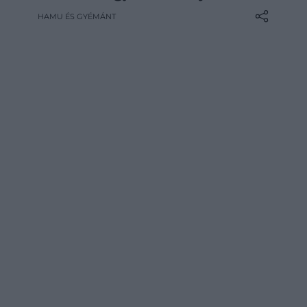
okozta nyomásról és arról, hogy nem
HAMU ÉS GYÉMÁNT
tudja, képes-e kezelni mindazt, ami ezzel
az élettel jár, írja a Deadline.