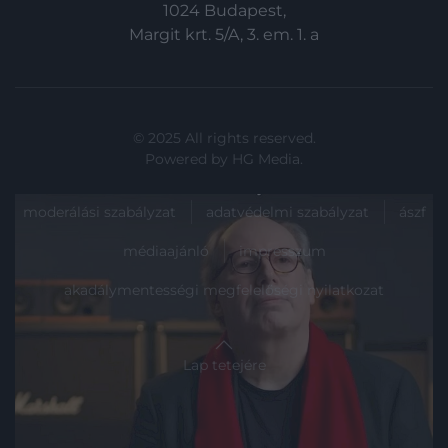
1024 Budapest,
Margit krt. 5/A, 3. em. 1. a
© 2025 All rights reserved.
Powered by
HG Media
.
moderálási szabályzat
adatvédelmi szabályzat
ászf
médiaajánló
impresszum
akadálymentességi megfelelőségi nyilatkozat
Lap tetejére