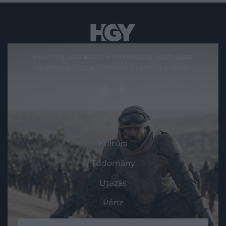
Művelődj, szórakozz, kíváncsiskodj, kóstolgass
és ismerd meg a Hamu és Gyémánt világát!
ROVATOK
Kultúra
Tudomány
Utazás
Pénz
Gasztronómia