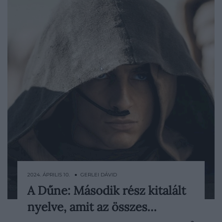
2024. ÁPRILIS 10. ● GERLEI DÁVID
A Dűne: Második rész kitalált
Bár Frank Herbert regénysorozata
nyelve, amit az összes…
megalapozta a fremenek nyelvét, nem
beszélhetünk A Gyűrűk Urához hasonló