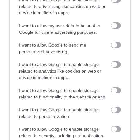
related to advertising like cookies on web or
device identifiers in apps.
I want to allow my user data to be sent to
Google for online advertising purposes.
I want to allow Google to send me
personalized advertising.
I want to allow Google to enable storage
related to analytics like cookies on web or
2024. ÁPRILIS 22. ● HAMU ÉS GYÉMÁNT
device identifiers in apps.
A Golden Globe-díjas Anya
A vezércsellel világhírűvé vált Anya Taylor-
I want to allow Google to enable storage
Taylor-Joy 5 legerősebb
related to functionality of the website or app.
Joy néhány év alatt Hollywood egyik
legfoglalkoztatottabb színésznőjévé vált.
alakítása
I want to allow Google to enable storage
Legutóbb egy rövid, ám annál
related to personalization.
HAMU ÉS GYÉMÁNT
erőteljesebb jelenet erejéig a Dűne:
Második részben láthattuk, hamarosan
I want to allow Google to enable storage
pedig főszereplésével érkezik a Furiosa:
related to security, including authentication