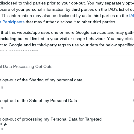
disclosed to third parties prior to your opt-out. You may separately opt-
losure of your personal information by third parties on the IAB’s list of
. This information may also be disclosed by us to third parties on the
IA
Participants
that may further disclose it to other third parties.
 that this website/app uses one or more Google services and may gath
including but not limited to your visit or usage behaviour. You may click 
 to Google and its third-party tags to use your data for below specifi
ogle consent section.
l Data Processing Opt Outs
o opt-out of the Sharing of my personal data.
In
o opt-out of the Sale of my Personal Data.
In
letett Rumbarumbamm napló után Benedek Ágota újabb m
ázó gondolatokról. Hogy melyik abszurdabb, azt döntse el
to opt-out of processing my Personal Data for Targeted
ing.
In