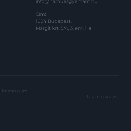
info@hamuesgyemant.hu
Cím:
1024 Budapest,
Margit krt. 5/A, 3. em. 1. a
impresszum
Lap tetejére