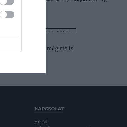
NDÁRIUM
BENEDEK ÁGOTA
026. JÚLIUS 25. ● KULTÚRA
nelmi tévhit, amit még ma is
rengetegen…
KAPCSOLAT
Email: