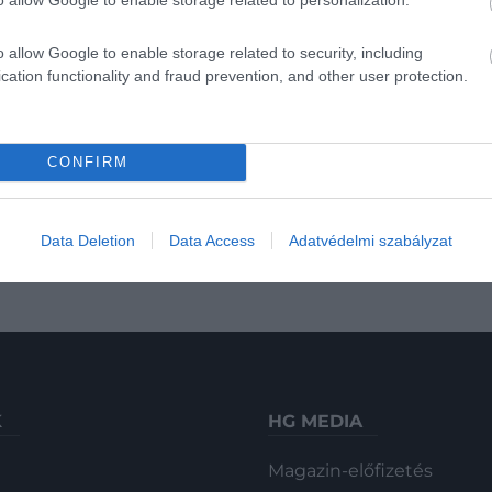
ntva
éred el.
o allow Google to enable storage related to security, including
cation functionality and fraud prevention, and other user protection.
AJÁNLÓ
ADVENTI NAPTÁR
ADVENT
KALE
TÚRA
2
CONFIRM
 meg: született
6 híres törté
Data Deletion
Data Access
Adatvédelmi szabályzat
K
HG MEDIA
Magazin-előfizetés