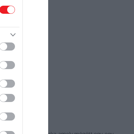
léléshez
.
 az idővonalon.
umának virtuális ablaka, amely mögött egy-egy