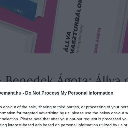
– Benedek Ágota: Állva
emant.hu -
Do Not Process My Personal Information
to opt-out of the sale, sharing to third parties, or processing of your per
ázott xanaxos dobozban, ami segít nevetni a hétkö
formation for targeted advertising by us, please use the below opt-out s
r selection. Please note that after your opt-out request is processed y
állíthatod oldalunkat preferált forrásként a Google 
eing interest-based ads based on personal information utilized by us or