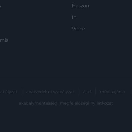
y
Haszon
In
Vince
ómia
zabályzat
adatvédelmi szabályzat
ászf
médiaajánló
akadálymentességi megfelelőségi nyilatkozat