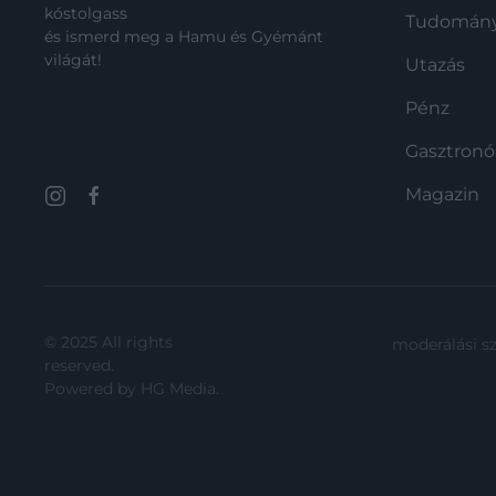
kóstolgass
Tudomán
és ismerd meg a Hamu és Gyémánt
világát!
Utazás
Pénz
Gasztron
Magazin
© 2025 All rights
moderálási s
reserved.
Powered by
HG Media
.