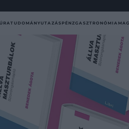
TÚRA
TUDOMÁNY
UTAZÁS
PÉNZ
GASZTRONÓMIA
MAG