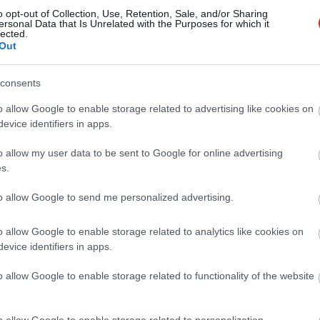
o opt-out of Collection, Use, Retention, Sale, and/or Sharing
ok csak gondolni vagy gondolni sem
mernek
.
ersonal Data that Is Unrelated with the Purposes for which it
lected.
lágválság metszéspontjában néha kell egy kis humor a tú
Out
apok drámája is megbújik a kötetben
.
consents
o allow Google to enable storage related to advertising like cookies on
evice identifiers in apps.
lni egy szorongást, csak helyezd el távolabb
o allow my user data to be sent to Google for online advertising
s.
to allow Google to send me personalized advertising.
o allow Google to enable storage related to analytics like cookies on
evice identifiers in apps.
rációját
o allow Google to enable storage related to functionality of the website
felnevet a metrón
 kinyílik a Hamu és Gyémánt adventi könyves kalendári
o allow Google to enable storage related to personalization.