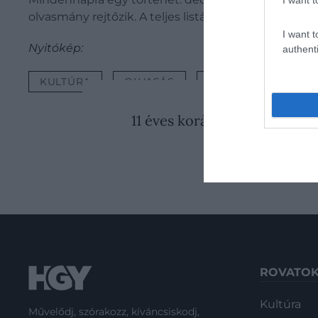
olvasmány rejtőzik. A teljes listát
erre a linkre katti
I want t
Nyitókép:
authenti
KULTÚRA
OLVASÁS
KÖNYV
KÖNYV
2026. AUGUSZTUS 8. ● KUL
11 éves korára két kisfiút ölt
gonosznak…
ROVATO
Kultúra
Művelődj, szórakozz, kíváncsiskodj,