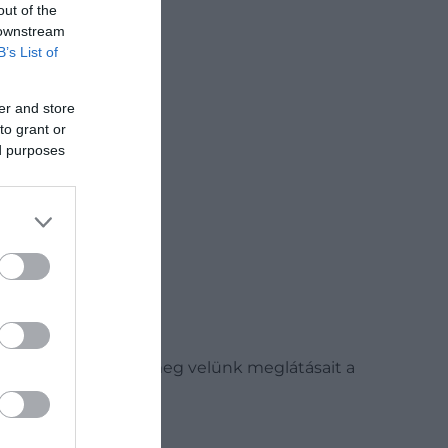
out of the
 downstream
B’s List of
er and store
to grant or
ed purposes
onológban osztja meg velünk meglátásait a
 az olvasó!