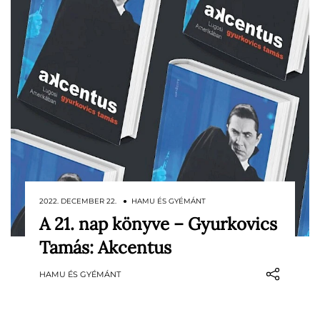
2022. DECEMBER 22. ● HAMU ÉS GYÉMÁNT
A 21. nap könyve – Gyurkovics
Egy regény a világ egyik legismertebb
Tamás: Akcentus
magyarjáról, Lugosi Béláról.
HAMU ÉS GYÉMÁNT