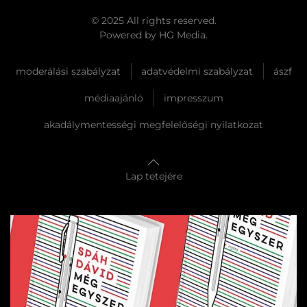
© 2025 All rights reserved.
Powered by
HG Media
.
moderálási szabályzat
adatvédelmi szabályzat
ászf
médiaajánló
impresszum
akadálymentességi megfelelőségi nyilatkozat
Lap tetejére