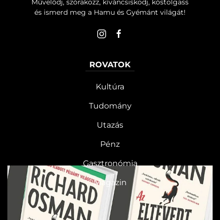
Művelődj, szórakozz, kíváncsiskodj, kóstolgass
és ismerd meg a Hamu és Gyémánt világát!
ROVATOK
Kultúra
Tudomány
Utazás
Pénz
Gasztronómia
Magazin
HG MEDIA