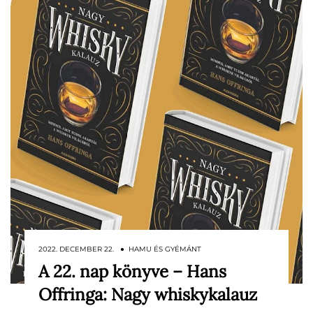
2022. DECEMBER 22. ● HAMU ÉS GYÉMÁNT
A 22. nap könyve – Hans
Egy könyv, ami a kezdő, illetve a
Offringa: Nagy whiskykalauz
keményvonalas whiskyrajongóknak is tud