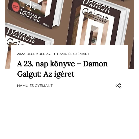
2022. DECEMBER 23. ● HAMU ÉS GYÉMÁNT
A 23. nap könyve – Damon
Az őrült tempóban változó dél-afrikai
Galgut: Az ígéret
korszakok és egy család bukásának
virtuózan megírt története.
HAMU ÉS GYÉMÁNT