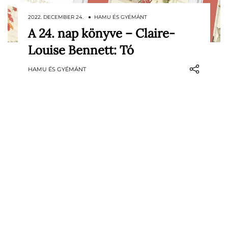
2022. DECEMBER 24. ● HAMU ÉS GYÉMÁNT
A 24. nap könyve – Claire-
Nagy mélységekkel és szokatlan
Louise Bennett: Tó
elbeszélési móddal megírt gondolatok
gyűjteménye a magányról.
HAMU ÉS GYÉMÁNT