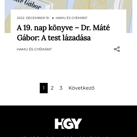
2022. DECEMBER 19. ● HAMU ÉS GYÉMÁNT
A 19. nap könyve – Dr. Máté
Egy könyv rólunk, emberekről és arról,
Gábor: A test lázadása
hogy milyen károkat okozhat az érzelmek
elfojtása.
HAMU ÉS GYÉMÁNT
1
2
3
Következő