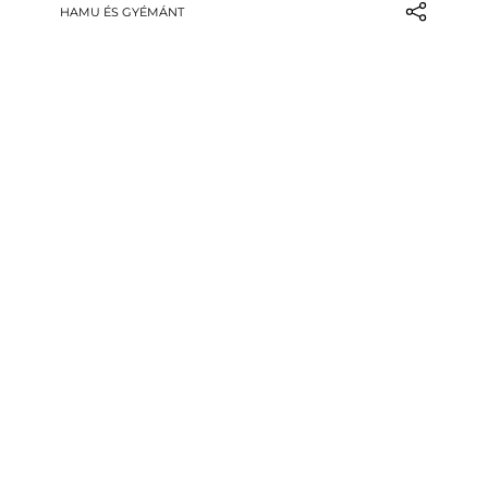
újat mondani a világ egyik legkedveltebb
HAMU ÉS GYÉMÁNT
égetett szeszéről.