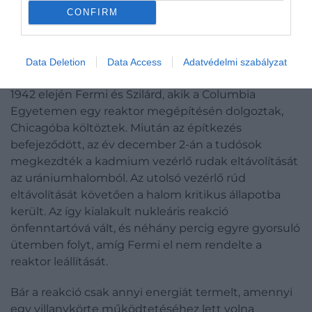
Groves először a Tennessee állambeli Oak Ridge-et
CONFIRM
választotta ki az urándúsítás helyszínéül,
plutóniumot Hanfordban állítottak elő, de a projekt
Data Deletion
Data Access
Adatvédelmi szabályzat
elsődleges központja az új-mexikói Los Alamos lett.
1942 elején Fermi és Szilárd, akik a Columbia
Egyetemen egy reaktor megépítésén dolgoztak,
Chicagóba költöztek. Miután az építkezés
befejeződött, az év december 2-án a tudósok
megkezdték a kadmium vezérlő rudak eltávolítását
az urániumhalomból. Az utolsó vezérlő rúd
eltávolítását követően a halom kritikus állapotba
került. Az így kialakult nukleáris reakció
önfenntartóvá vált, és néhány percig egyre gyorsuló
ütemben folyt, amíg Fermi el nem rendelte a
reaktor leállítását.
Bár a reakció csak annyi energiát termelt, amennyi
egy villanykörte működtetéséhez lett volna