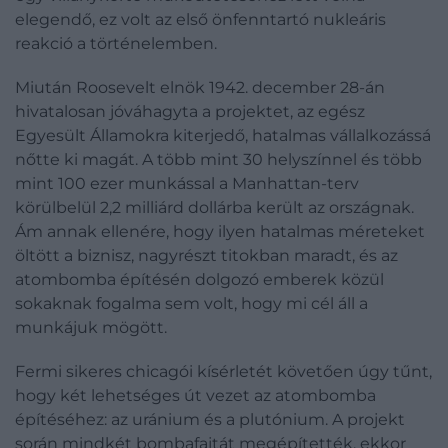
elegendő, ez volt az első önfenntartó nukleáris
reakció a történelemben.
Miután Roosevelt elnök 1942. december 28-án
hivatalosan jóváhagyta a projektet, az egész
Egyesült Államokra kiterjedő, hatalmas vállalkozássá
nőtte ki magát. A több mint 30 helyszínnel és több
mint 100 ezer munkással a Manhattan-terv
körülbelül 2,2 milliárd dollárba került az országnak.
Ám annak ellenére, hogy ilyen hatalmas méreteket
öltött a biznisz, nagyrészt titokban maradt, és az
atombomba építésén dolgozó emberek közül
sokaknak fogalma sem volt, hogy mi cél áll a
munkájuk mögött.
Fermi sikeres chicagói kísérletét követően úgy tűnt,
hogy két lehetséges út vezet az atombomba
építéséhez: az uránium és a plutónium. A projekt
során mindkét bombafajtát megépítették, ekkor