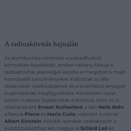
A radioaktivitás hajnalán
Az atombomba története a századforduló
környékén kezdődött, amikor néhány fizikus a
radioaktivitás jelenségét kezdte el megvitatni, majd
komolyabb tanulmányokat indítottak az alfa-
részecskék viselkedésének és a különböző anyagok
sugárzásának megfigyelésére. Kezdetben olyan
ismert tudósok foglalkoztak a témával, mint az új-
zélandi és brit
Ernest Rutherford
, a dán
Neils Bohr
,
a francia
Pierre
és
Marie Curie
, valamint a német
Albert Einstein
. Később azonban csatlakozott a
kutatócsoporthoz két magyar is
Szilárd Leó
és