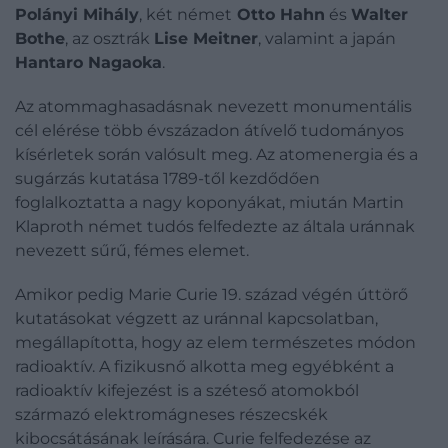
Polányi Mihály
, két német
Otto Hahn
és
Walter
Bothe
, az osztrák
Lise Meitner
, valamint a japán
Hantaro Nagaoka
.
Az atommaghasadásnak nevezett monumentális
cél elérése több évszázadon átívelő tudományos
kísérletek során valósult meg. Az atomenergia és a
sugárzás kutatása 1789-től kezdődően
foglalkoztatta a nagy koponyákat, miután Martin
Klaproth német tudós felfedezte az általa uránnak
nevezett sűrű, fémes elemet.
Amikor pedig Marie Curie 19. század végén úttörő
kutatásokat végzett az uránnal kapcsolatban,
megállapította, hogy az elem természetes módon
radioaktív. A fizikusnő alkotta meg egyébként a
radioaktív kifejezést is a széteső atomokból
származó elektromágneses részecskék
kibocsátásának leírására. Curie felfedezése az