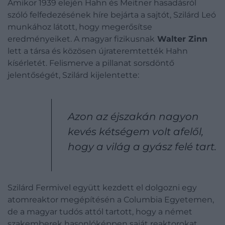
Amikor 1939 elején Hahn és Meitner hasadásról
szóló felfedezésének híre bejárta a sajtót, Szilárd Leó
munkához látott, hogy megerősítse
eredményeiket. A magyar fizikusnak
Walter Zinn
lett a társa és közösen újrateremtették Hahn
kísérletét. Felismerve a pillanat sorsdöntő
jelentőségét, Szilárd kijelentette:
Azon az éjszakán nagyon
kevés kétségem volt afelől,
hogy a világ a gyász felé tart.
Szilárd Fermivel együtt kezdett el dolgozni egy
atomreaktor megépítésén a Columbia Egyetemen,
de a magyar tudós attól tartott, hogy a német
szakemberek hasonlóképpen saját reaktorokat