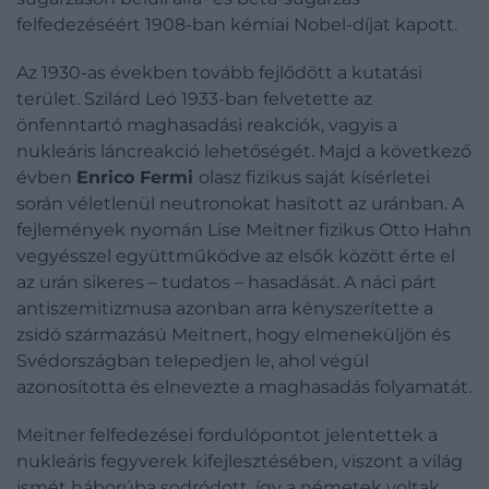
felfedezéséért 1908-ban kémiai Nobel-díjat kapott.
Az 1930-as években tovább fejlődött a kutatási
terület. Szilárd Leó 1933-ban felvetette az
önfenntartó maghasadási reakciók, vagyis a
nukleáris láncreakció lehetőségét. Majd a következő
évben
Enrico Fermi
olasz fizikus saját kísérletei
során véletlenül neutronokat hasított az uránban. A
fejlemények nyomán Lise Meitner fizikus Otto Hahn
vegyésszel együttműködve az elsők között érte el
az urán sikeres – tudatos – hasadását. A náci párt
antiszemitizmusa azonban arra kényszerítette a
zsidó származású Meitnert, hogy elmeneküljön és
Svédországban telepedjen le, ahol végül
azonosította és elnevezte a maghasadás folyamatát.
Meitner felfedezései fordulópontot jelentettek a
nukleáris fegyverek kifejlesztésében, viszont a világ
ismét háborúba sodródott, így a németek voltak