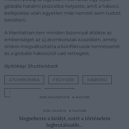
globális hatalmi pozícióba helyezte, amit a háború
befejezése után egyetlen más nemzet sem tudott
betölteni.
A Manhattan-terv minden bizonnyal átlökte az
emberiséget az új atomkorszak küszöbén, amely
örökre megváltoztatta a konfliktusok természetét
és a globális háborútól való rettegést.
Nyitókép: Shutterstock
ATOMBOMBA
FEGYVER
HÁBORÚ
TALÁLMÁNY
KULTÚRA
2026. AUGUSZTUS 8. ● KULTÚRA
11 éves korára két kisfiúval végzett:
született gonosznak…
2026. JÚLIUS 10. ● KULTÚRA
Megsebezte a királyt, ezért a történelem
legbrutálisabb…