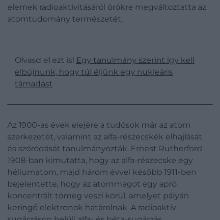
elemek radioaktivitásáról örökre megváltoztatta az
atomtudomány természetét.
Olvasd el ezt is!
Egy tanulmány szerint így kell
elbújnunk, hogy túl éljünk egy nukleáris
támadást
Az 1900-as évek elejére a tudósok már az atom
szerkezetét, valamint az alfa-részecskék elhajlását
és szóródását tanulmányozták. Ernest Rutherford
1908-ban kimutatta, hogy az alfa-részecske egy
héliumatom, majd három évvel később 1911-ben
bejelentette, hogy az atommagot egy apró
koncentrált tömeg veszi körül, amelyet pályán
keringő elektronok határolnak. A radioaktív
sugárzáson belüli alfa- és béta-sugárzás