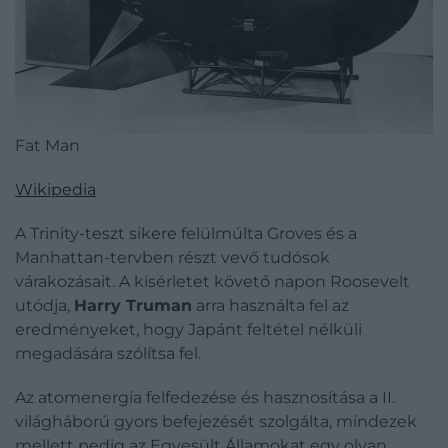
Fat Man
Wikipedia
A Trinity-teszt sikere felülmúlta Groves és a
Manhattan-tervben részt vevő tudósok
várakozásait. A kísérletet követő napon Roosevelt
utódja,
Harry Truman
arra használta fel az
eredményeket, hogy Japánt feltétel nélküli
megadására szólítsa fel.
Az atomenergia felfedezése és hasznosítása a II.
világháború gyors befejezését szolgálta, mindezek
mellett pedig az Egyesült Államokat egy olyan