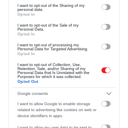
Így a hadsereg mérnöki testülete vette át az
not limited to your visit or usage behaviour. You may click to
I want to opt-out of the Sharing of my
atomfegyverek előállítására irányuló erőfeszítéseket
personal data.
grant or deny consent to Google and its third-party tags to
Opted In
a hazai fronton. 1942. augusztus 13-án a Hadtest
use your data for below specified purposes in below Google
létrehozta a Manhattan Mérnöki Körzetet, amelyet a
consent section.
I want to opt-out of the Sale of my
Personal Data.
New York-i székhelyéről neveztek el. Majd
Opted In
szeptember 17-én
Leslie R. Groves
ezredest
nevezték ki a projekt élére, akit ezután
I want to opt-out of processing my
Personal Data for Targeted Advertising.
dandártábornokká léptették elő. Kinevezését
Opted In
követő két napon belül Groves gyors döntéseket
hozott a projekt beindítása érdekében, és három
I want to opt-out of Collection, Use,
Retention, Sale, and/or Sharing of my
kezdetleges helyszínt választott ki az atombomba
Personal Data that Is Unrelated with the
Purposes for which it was collected.
gyártására.
Opted Out
Google consents
Ez is érdekelhet:
Feljavított videón az USA
I want to allow Google to enable storage
történelmének legnagyobb nukleáris
related to advertising like cookies on web or
robbantása
device identifiers in apps.
I want to allow my user data to be sent to