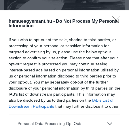
Albert Einstein és Szilárd Leó
hamuesgyemant.hu -
Do Not Process My Personal
Information
Getty Images
If you wish to opt-out of the sale, sharing to third parties, or
​Manhattan-terv
processing of your personal or sensitive information for
targeted advertising by us, please use the below opt-out
Bár 1939-ben alakult meg, az uránnal foglalkozó
section to confirm your selection. Please note that after your
tanácsadó bizottság eleinte lassan haladt. Japán
opt-out request is processed you may continue seeing
interest-based ads based on personal information utilized by
1941. december 7-i Pearl Harbor elleni támadása
us or personal information disclosed to third parties prior to
azonban cselekvésre késztette az egyesületet.
your opt-out. You may separately opt-out of the further
Mivel az Egyesült Államok hivatalosan is háborúban
disclosure of your personal information by third parties on the
állt, az uránfejlesztés és az atombomba lehetséges
IAB’s list of downstream participants. This information may
megépítésének kérdése újból érdeklődésre talált. A
also be disclosed by us to third parties on the
IAB’s List of
lelkesedés ellenére a lehetőségek jócskán
Downstream Participants
that may further disclose it to other
korlátozottak voltak, a bizottság vezetői pedig a
third parties.
hadsereghez fordultak segítségért.
Please note that this website/app uses one or more Google
Personal Data Processing Opt Outs
services and may gather and store information including but