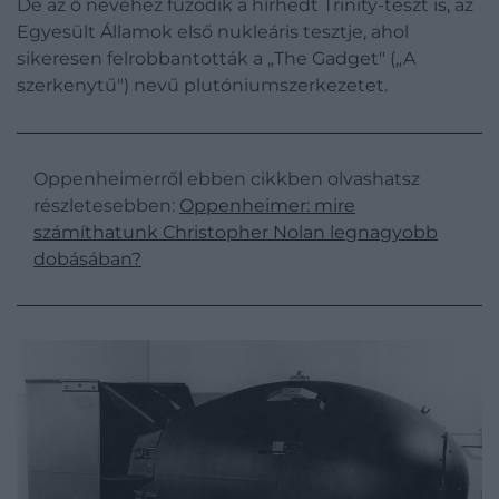
De az ő nevéhez fűzödik a hírhedt Trinity-teszt is, az
Egyesült Államok első nukleáris tesztje, ahol
sikeresen felrobbantották a „The Gadget" („A
szerkenytű") nevű plutóniumszerkezetet.
Oppenheimerről ebben cikkben olvashatsz
részletesebben:
Oppenheimer: mire
számíthatunk Christopher Nolan legnagyobb
dobásában?