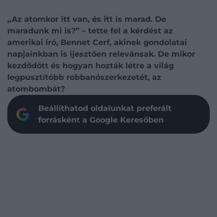
„Az atomkor itt van, és itt is marad. De
maradunk mi is?” – tette fel a kérdést az
amerikai író, Bennet Cerf, akinek gondolatai
napjainkban is ijesztően relevánsak. De mikor
kezdődött és hogyan hozták létre a világ
legpusztítóbb robbanószerkezetét, az
atombombát?
Beállíthatod oldalunkat preferált
forrásként a Google Keresőben