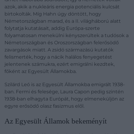
azok, akik a nukleáris energia potenciális kulcsát
birtokolták. Míg Hahn úgy döntött, hogy
Németországban marad, és a II. világháború alatt
folytatja kutatásait, addig Európa-szerte
folyamatosan menekülni kényszerültek a tudósok a
Németországban és Oroszországban felerősödő
zavargások miatt. A zsidó származású kutatók
felismerték, hogy a nácik halálos fenyegetést
jelentenek számukra, ezért emigrálni kezdtek,
főként az Egyesült Államokba.
Szilárd Leó is az Egyesült Államokba emigrált 1938-
ban. Fermi és felesége, Laura Capon pedig szintén
1938-ban elhagyta Európát, hogy elmeneküljön az
egyre erősödő olasz fasizmus elől.
Az Egyesült Államok bekeményít