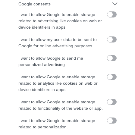
King a
Tortúra
(
Misery
) című, éppen készülő
Google consents
regényét is a saját nevén volt kénytelen
I want to allow Google to enable storage
megjelentetni.
related to advertising like cookies on web or
device identifiers in apps.
I want to allow my user data to be sent to
Ezt is figyelmedbe ajánljuk:
Ezért a 22
Google for online advertising purposes.
horrorfilmért rajong Stephen King
I want to allow Google to send me
personalized advertising.
A Bachman-könyvek maradék példányait pillanatok
I want to allow Google to enable storage
alatt elkapkodták King leghűségesebb rajongói és
related to analytics like cookies on web or
alapvetően nem csalódtak kedvencükben – A
device identifiers in apps.
hosszú menetelés vagy a Sorvadj el! egyértelműen
I want to allow Google to enable storage
az író jobban sikerült regényei közé sorolandó.
related to functionality of the website or app.
Érdekes sorsa lett az első álnéven írt műnek, a
Rage-nek. A könyv egy iskolai merénylőről szól, aki
I want to allow Google to enable storage
egy egész osztályt foglyul ejt. Mint tudjuk, az utóbbi
related to personalization.
évtizedekben sajnos nagyon megszaporodtak az