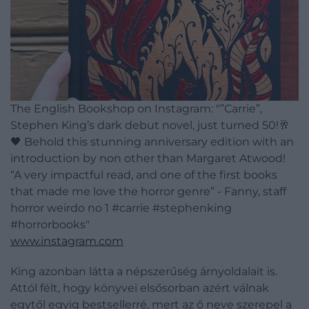
The English Bookshop on Instagram: "”Carrie”,
Stephen King’s dark debut novel, just turned 50!🥂
🖤 Behold this stunning anniversary edition with an
introduction by non other than Margaret Atwood!
“A very impactful read, and one of the first books
that made me love the horror genre” - Fanny, staff
horror weirdo no 1 #carrie #stephenking
#horrorbooks"
www.instagram.com
King azonban látta a népszerűség árnyoldalait is.
Attól félt, hogy könyvei elsősorban azért válnak
egytől egyig bestsellerré, mert az ő neve szerepel a