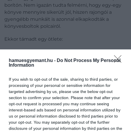
borítón. Nem igazán tudta felmérni, hogy egy-egy
könyve mennyire sikerült jól, hiszen rajongói a
gyengébb munkáit is azonnal elkapkodták a
könyvesboltok polcairól.
Ekkor támadt egy ötlete:
néhány könyvét álnéven jelentette meg, azt
vizsgálva, hogy vajon „szűz” íróként, a King
hamuesgyemant.hu -
Do Not Process My Personal
Information
márkanév húzóereje nélkül is kíváncsiak lesznek-e
rá az olvasók.
If you wish to opt-out of the sale, sharing to third parties, or
Eredetileg anyai nagyapja nevén,
processing of your personal or sensitive information for
Gus
targeted advertising by us, please use the below opt-out
Pillsyburyként
próbálkozott volna, végül a
Richard
section to confirm your selection. Please note that after your
Bachman
névre esett a választása.
opt-out request is processed you may continue seeing
interest-based ads based on personal information utilized by
Az első Bachman-könyv, amely a
Rage
címet viselte,
us or personal information disclosed to third parties prior to
1977-ben jelent meg, ezt követte
A hosszú
your opt-out. You may separately opt-out of the further
menetelés
(
The Long Walk
),
Az átkozott út
disclosure of your personal information by third parties on the