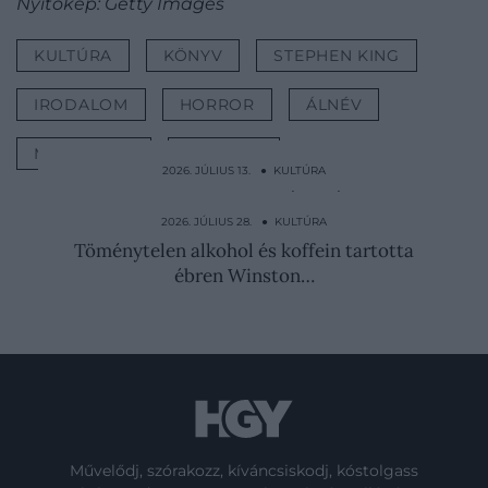
Nyitókép: Getty Images
KULTÚRA
KÖNYV
STEPHEN KING
IRODALOM
HORROR
ÁLNÉV
MARKETING
OLVASÁS
2026. JÚLIUS 13. ● KULTÚRA
VIII. Henrik különleges halált szánt Boleyn
Annának
2026. JÚLIUS 28. ● KULTÚRA
Töménytelen alkohol és koffein tartotta
ébren Winston…
Művelődj, szórakozz, kíváncsiskodj, kóstolgass