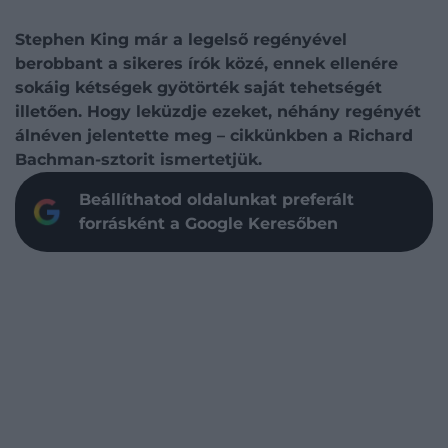
Stephen King már a legelső regényével
berobbant a sikeres írók közé, ennek ellenére
sokáig kétségek gyötörték saját tehetségét
illetően. Hogy leküzdje ezeket, néhány regényét
álnéven jelentette meg – cikkünkben a Richard
Bachman-sztorit ismertetjük.
Beállíthatod oldalunkat preferált
forrásként a Google Keresőben