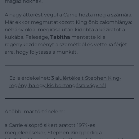
magazinoknak.
A nagy áttörést végül a Carrie hozta meg a számára.
Már ekkor megmutatkozott King önbizalomhiánya:
néhány oldal megírása után kidobta a kéziratot a
kukába. Felesége,
Tabitha
mentette ki a
regénykezdeményt a szemétből és vette rá férjét
arra, hogy folytassa a munkát.
Ez is érdekelhet:
3 alulértékelt Stephen King-
regény, ha egy kis borzongásra vágynál
A többi már történelem:
a Carrie elsöprő sikert aratott 1974-es
megjelenésekor,
Stephen King
pedig a