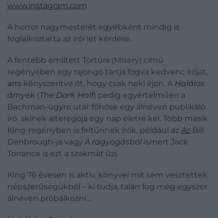
www.instagram.com
A horror nagymesterét egyébként mindig is
foglalkoztatta az írói lét kérdése.
A fentebb említett Tortúra (Misery) című
regényében egy rajongó tartja fogva kedvenc íróját,
arra kényszerítve őt, hogy csak neki írjon. A
Halálos
árnyék
(
The Dark Half
) pedig egyértelműen a
Bachman-ügyre utal: főhőse egy álnéven publikáló
író, akinek alteregója egy nap életre kel. Több másik
King-regényben is feltűnnek írók, például az
Az
Bill
Denbrough-ja vagy
A ragyogásból
ismert
Jack
Torrance is ezt a szakmát űzi.
King 76 évesen is aktív, könyvei mit sem vesztettek
népszerűségükből – ki tudja, talán fog még egyszer
álnéven próbálkozni…