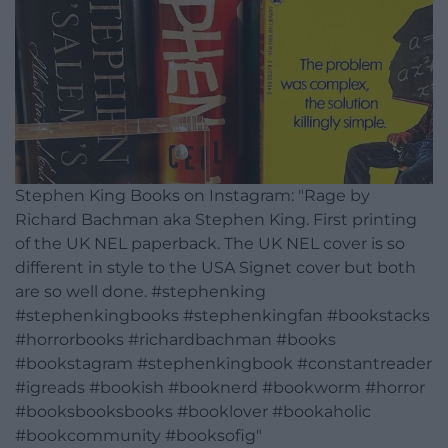
Stephen King Books on Instagram: "Rage by
Richard Bachman aka Stephen King. First printing
of the UK NEL paperback. The UK NEL cover is so
different in style to the USA Signet cover but both
are so well done. #stephenking
#stephenkingbooks #stephenkingfan #bookstacks
#horrorbooks #richardbachman #books
#bookstagram #stephenkingbook #constantreader
#igreads #bookish #booknerd #bookworm #horror
#booksbooksbooks #booklover #bookaholic
#bookcommunity #booksofig"