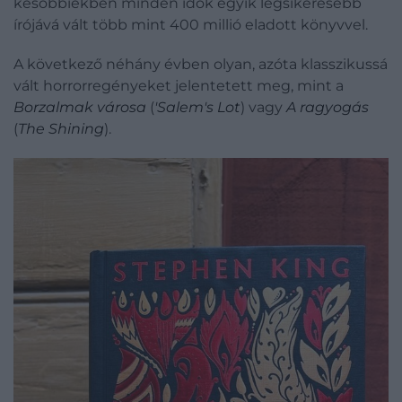
későbbiekben minden idők egyik legsikeresebb
írójává vált több mint 400 millió eladott könyvvel.
A következő néhány évben olyan, azóta klasszikussá
vált horrorregényeket jelentetett meg, mint a
Borzalmak városa
(
'Salem's Lot
) vagy
A ragyogás
(
The Shining
).