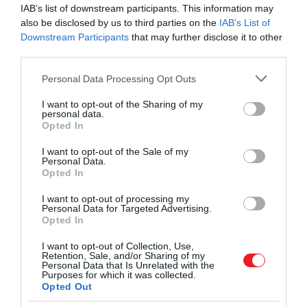
(
Roadwork
),
A menekülő ember
(
Running Man
)
IAB’s list of downstream participants. This information may
végül pedig a
Sorvadj el!
(
Thinner
).
also be disclosed by us to third parties on the
IAB’s List of
Downstream Participants
that may further disclose it to other
third parties.
A kísérlet vegyes eredménnyel zárult: alapvetően jól
fogytak „Bachman” regényei, de igazán akkor
Please note that this website/app uses one or more Google
Personal Data Processing Opt Outs
ugrott meg a népszerűségük, amikor fény derült a
services and may gather and store information including but
turpisságra.
not limited to your visit or usage behaviour. You may click to
I want to opt-out of the Sharing of my
personal data.
grant or deny consent to Google and its third-party tags to
Opted In
Merthogy King végül lebukott. Egy
Steve Brown
use your data for below specified purposes in below Google
consent section.
nevű washingtoni könyvesbolti eladó figyelt fel arra,
I want to opt-out of the Sale of my
Personal Data.
hogy milyen sok hasonlóság van Bachman és King
Opted In
írói stílusa között. Gyanúját egy dokumentum is
megerősítette, amire a Kongresszusi Könyvtárban
I want to opt-out of processing my
Personal Data for Targeted Advertising.
bukkant rá: eszerint a kiadó Stephen Kinget jelölte
Opted In
meg az egyik Bachman-könyv szerzőjeként. Brown
I want to opt-out of Collection, Use,
levelet írt a kiadónak, két hét múlva pedig maga
Retention, Sale, and/or Sharing of my
Stephen King hívta fel őt. Az író nem tagadott
Personal Data that Is Unrelated with the
Purposes for which it was collected.
semmit, sőt arra biztatta Brownt, hogy írjon egy
Opted Out
cikket a felfedezéséről. Fény derült hát a titokra, így