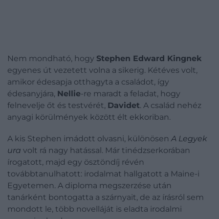
Nem mondható, hogy
Stephen Edward Kingnek
egyenes út vezetett volna a sikerig. Kétéves volt,
amikor édesapja otthagyta a családot, így
édesanyjára,
Nellie
-re maradt a feladat, hogy
felnevelje őt és testvérét,
Davidet
. A család nehéz
anyagi körülmények között élt ekkoriban.
A kis Stephen imádott olvasni, különösen
A Legyek
ura
volt rá nagy hatással. Már tinédzserkorában
írogatott, majd egy ösztöndíj révén
továbbtanulhatott: irodalmat hallgatott a Maine-i
Egyetemen. A diploma megszerzése után
tanárként bontogatta a szárnyait, de az írásról sem
mondott le, több novelláját is eladta irodalmi