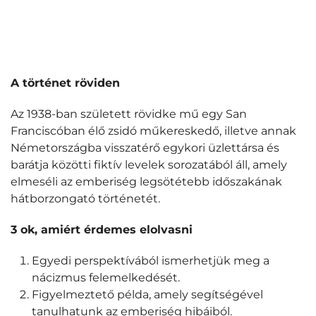
A történet röviden
Az 1938-ban született rövidke mű egy San
Franciscóban élő zsidó műkereskedő, illetve annak
Németországba visszatérő egykori üzlettársa és
barátja közötti fiktív levelek sorozatából áll, amely
elmeséli az emberiség legsötétebb időszakának
hátborzongató történetét.
3 ok, amiért érdemes elolvasni
Egyedi perspektívából ismerhetjük meg a
nácizmus felemelkedését.
Figyelmeztető példa, amely segítségével
tanulhatunk az emberiség hibáiból.