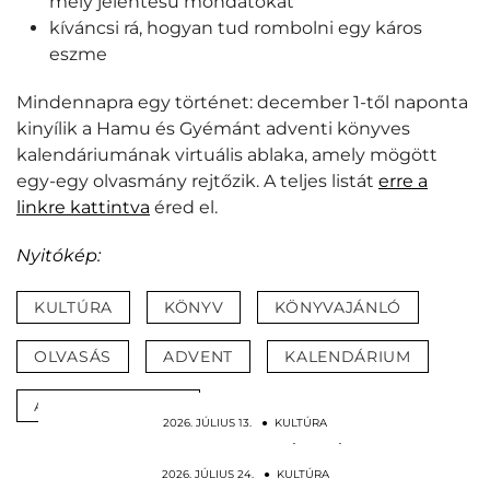
mély jelentésű mondatokat
kíváncsi rá, hogyan tud rombolni egy káros
eszme
Mindennapra egy történet: december 1-től naponta
kinyílik a Hamu és Gyémánt adventi könyves
kalendáriumának virtuális ablaka, amely mögött
egy-egy olvasmány rejtőzik. A teljes listát
erre a
linkre kattintva
éred el.
Nyitókép:
KULTÚRA
KÖNYV
KÖNYVAJÁNLÓ
OLVASÁS
ADVENT
KALENDÁRIUM
ADVENTI NAPTÁR
2026. JÚLIUS 13. ● KULTÚRA
VIII. Henrik különleges halált szánt Boleyn
Annának
2026. JÚLIUS 24. ● KULTÚRA