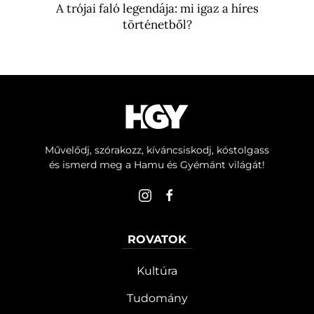
A trójai faló legendája: mi igaz a híres
történetből?
Művelődj, szórakozz, kíváncsiskodj, kóstolgass
és ismerd meg a Hamu és Gyémánt világát!
ROVATOK
Kultúra
Tudomány